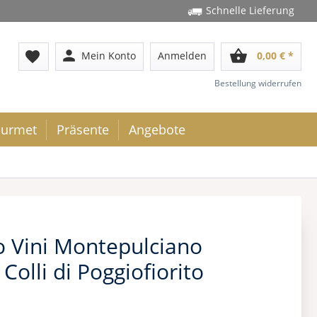
Schnelle Lieferung
person
shopping_basket
favorite
Mein Konto
Anmelden
0,00 € *
Bestellung widerrufen
urmet
Präsente
Angebote
o Vini Montepulciano
olli di Poggiofiorito