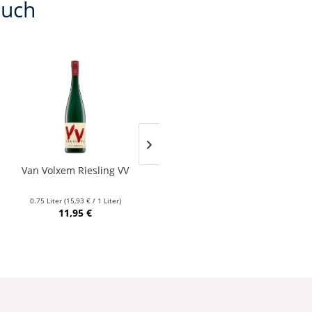
auch
Van Volxem Riesling VV
Franz Keller – Schwarzer
Adler Jedentag...
0.75 Liter
(15,93 € / 1 Liter)
0.75 Liter
(24,80 € / 1 Liter)
11,95 €
18,60 €