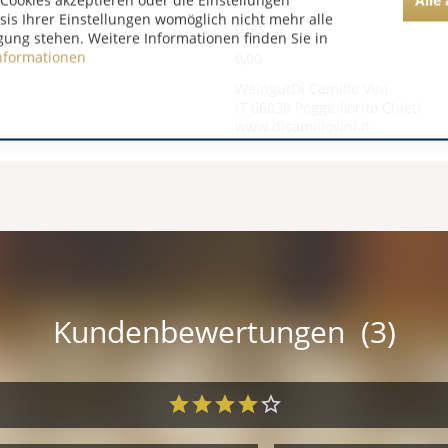
Cookies akzeptieren oder die Einstellungen
asis Ihrer Einstellungen womöglich nicht mehr alle
0,00
gung stehen. Weitere Informationen finden Sie in
nformationen
0,00
WeingutDi Camillo Vini
IT 66030 Poggiofiorito Chieti
www.dicamillovini.it
Kundenbewertungen (3)