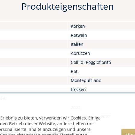
Produkteigenschaften
Korken
Rotwein
Italien
Abruzzen
Colli di Poggiofiorito
Rot
Montepulciano
trocken
nen:
2022
Lagerfähig bis 2027
rlebnis zu bieten, verwenden wir Cookies. Einige
 den Betrieb dieser Website, andere helfen uns
0,00
ersonalisierte Inhalte anzuzeigen und unsere
580
Alle