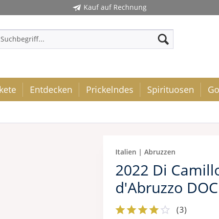
Kauf auf Rechnung
kete
Entdecken
Prickelndes
Spirituosen
Go
Italien | Abruzzen
2022 Di Camill
d'Abruzzo DOC C
(
3
)