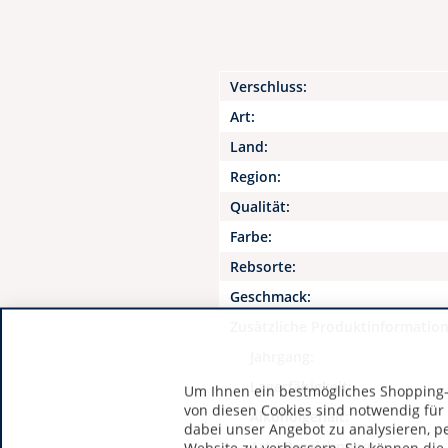
Verschluss:
Art:
Land:
Region:
Qualität:
Farbe:
Rebsorte:
Geschmack:
Zusätzliche Produktinformatio
Jahrgang:
Lagerfähigkeit:
Um Ihnen ein bestmögliches Shopping-E
von diesen Cookies sind notwendig für
Alkoholgehalt:
dabei unser Angebot zu analysieren, p
Art / Bezeichnung: