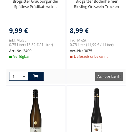
Brogsitter Grauburgunder
Brogsitter Bodenheimer
Spätlese Prädikatswein...
Riesling Ortswein Trocken
9,99 €
8,99 €
inkl. MwSt.
inkl. MwSt.
0.75 Liter
(13,32 € / 1 Liter)
0.75 Liter
(11,99 € / 1 Liter)
Art.-Nr.:
3400
Art.-Nr.:
3075
Verfügbar
Lieferzeit unbekannt
Ausverkauft