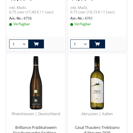
inkl. MwSt.
inkl. MwSt.
0.75 Liter
(17,40 € / 1 Liter)
0.75 Liter
(18,73 € / 1 Liter)
Art.-Nr.:
4756
Art.-Nr.:
4761
Verfügbar
Verfügbar
Rheinhessen | Deutschland
Abruzzen | Italien
Brilliance Prädikatswein
Casal Thaulero Trebbiano
Grauburgunder Spätlese...
d'Abruzzo DOP