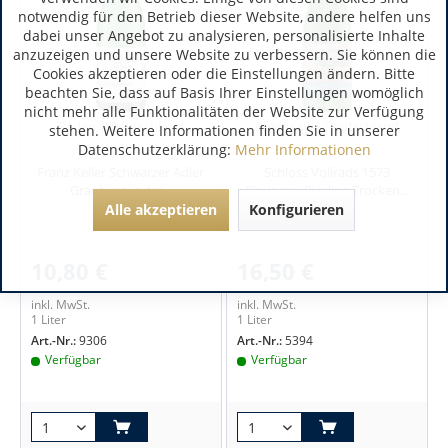
notwendig für den Betrieb dieser Website, andere helfen uns
dabei unser Angebot zu analysieren, personalisierte Inhalte
anzuzeigen und unsere Website zu verbessern. Sie können die
Cookies akzeptieren oder die Einstellungen ändern. Bitte
beachten Sie, dass auf Basis Ihrer Einstellungen womöglich
nicht mehr alle Funktionalitäten der Website zur Verfügung
Baden | Deutschland
Rheingau | Deutschland
stehen. Weitere Informationen finden Sie in unserer
Datenschutzerklärung:
Mehr Informationen
Franz Keller Schwarzer Adler
Schloss Vollrads 1573
Grauburgunder...
Rheingau Riesling Trocken...
Alle akzeptieren
Konfigurieren
10,80 €
16,50 €
inkl. MwSt.
inkl. MwSt.
1 Liter
1 Liter
Art.-Nr.:
9306
Art.-Nr.:
5394
Verfügbar
Verfügbar