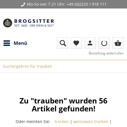
Mo-So von 7-21 Uhr:
+49 (0)2225 / 918 111
person
shopping_basket
Menü
favorite
Bestellung widerrufen
Suchergebnis für trauben
Zu "trauben" wurden
56
Artikel gefunden!
Oder meinten Sie:
trocken
|
weisswein trocken
|