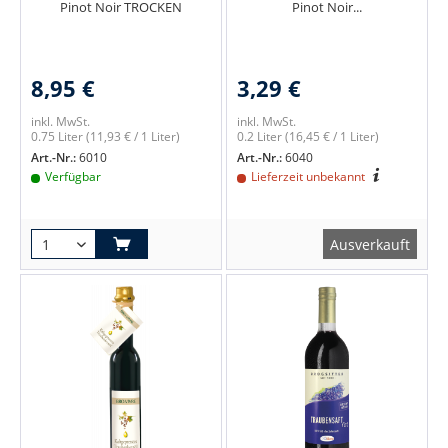
Pinot Noir TROCKEN
Pinot Noir...
8,95 €
3,29 €
inkl. MwSt.
inkl. MwSt.
0.75 Liter
(11,93 € / 1 Liter)
0.2 Liter
(16,45 € / 1 Liter)
Art.-Nr.:
6010
Art.-Nr.:
6040
Verfügbar
Lieferzeit unbekannt
Ausverkauft