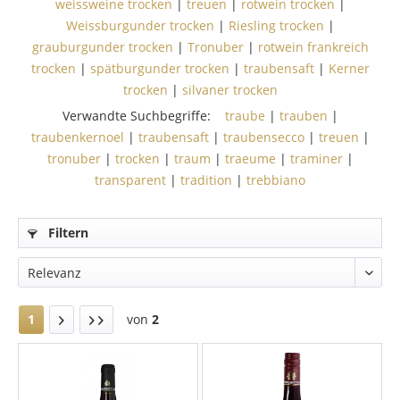
weissweine trocken
|
treuen
|
rotwein trocken
|
Weissburgunder trocken
|
Riesling trocken
|
grauburgunder trocken
|
Tronuber
|
rotwein frankreich
trocken
|
spätburgunder trocken
|
traubensaft
|
Kerner
trocken
|
silvaner trocken
Verwandte Suchbegriffe:
traube
|
trauben
|
traubenkernoel
|
traubensaft
|
traubensecco
|
treuen
|
tronuber
|
trocken
|
traum
|
traeume
|
traminer
|
transparent
|
tradition
|
trebbiano
Filtern
1
von
2