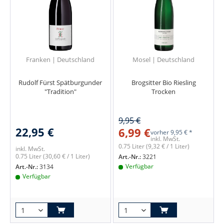
Franken | Deutschland
Mosel | Deutschland
Rudolf Fürst Spätburgunder
Brogsitter Bio Riesling
"Tradition"
Trocken
9,95 €
22,95 €
6,99 €
vorher
9,95 € *
inkl. MwSt.
0.75 Liter
(9,32 € / 1 Liter)
inkl. MwSt.
0.75 Liter
(30,60 € / 1 Liter)
Art.-Nr.:
3221
Verfügbar
Art.-Nr.:
3134
Verfügbar