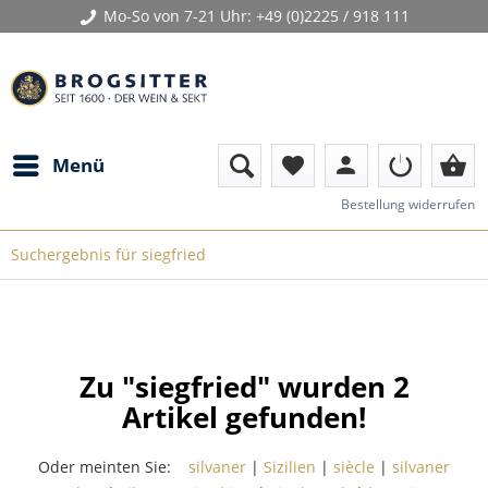
Mo-So von 7-21 Uhr:
+49 (0)2225 / 918 111
person
shopping_basket
Menü
favorite
Bestellung widerrufen
Suchergebnis für siegfried
Zu "siegfried" wurden
2
Artikel gefunden!
Oder meinten Sie:
silvaner
|
Sizilien
|
siècle
|
silvaner