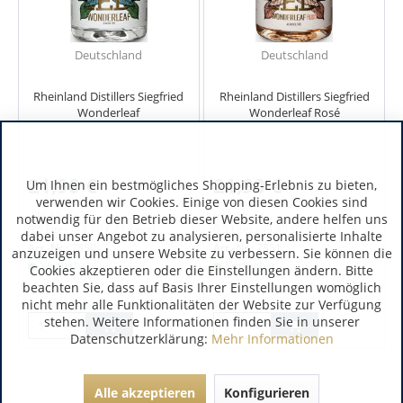
Deutschland
Deutschland
Rheinland Distillers Siegfried
Rheinland Distillers Siegfried
Wonderleaf
Wonderleaf Rosé
21,90 €
21,90 €
Um Ihnen ein bestmögliches Shopping-Erlebnis zu bieten,
verwenden wir Cookies. Einige von diesen Cookies sind
inkl. MwSt.
inkl. MwSt.
notwendig für den Betrieb dieser Website, andere helfen uns
0.5 Liter
(43,80 € / 1 Liter)
0.5 Liter
(43,80 € / 1 Liter)
dabei unser Angebot zu analysieren, personalisierte Inhalte
Art.-Nr.:
7850
Art.-Nr.:
7851
anzuzeigen und unsere Website zu verbessern. Sie können die
Verfügbar
Verfügbar
Cookies akzeptieren oder die Einstellungen ändern. Bitte
beachten Sie, dass auf Basis Ihrer Einstellungen womöglich
nicht mehr alle Funktionalitäten der Website zur Verfügung
stehen. Weitere Informationen finden Sie in unserer
Datenschutzerklärung:
Mehr Informationen
Alle akzeptieren
Konfigurieren