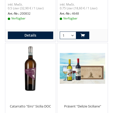
inkl. MwSt.
inkl. MwSt.
0.5 Liter
(32,90 € / 1 Liter)
0.75 Liter
(18,60 € / 1 Liter)
Art.-Nr.:
200832
Art.-Nr.:
4648
Verfügbar
Verfügbar
Details
Catarratto "Eiro" Sicilia DOC
Präsent "Delizie Siciliane"