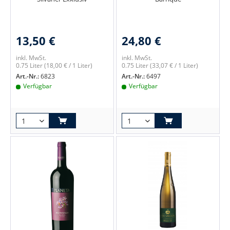
13,50 €
24,80 €
inkl. MwSt.
inkl. MwSt.
0.75 Liter
(18,00 € / 1 Liter)
0.75 Liter
(33,07 € / 1 Liter)
Art.-Nr.:
6823
Art.-Nr.:
6497
Verfügbar
Verfügbar