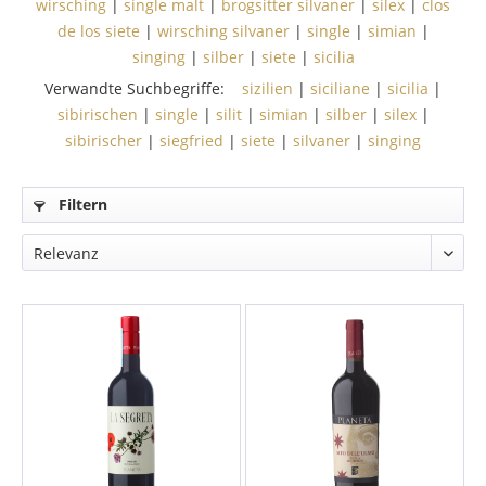
wirsching
|
single malt
|
brogsitter silvaner
|
silex
|
clos
de los siete
|
wirsching silvaner
|
single
|
simian
|
singing
|
silber
|
siete
|
sicilia
Verwandte Suchbegriffe:
sizilien
|
siciliane
|
sicilia
|
sibirischen
|
single
|
silit
|
simian
|
silber
|
silex
|
sibirischer
|
siegfried
|
siete
|
silvaner
|
singing
Filtern