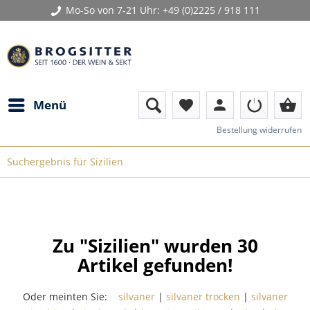
Mo-So von 7-21 Uhr:
+49 (0)2225 / 918 111
person
shopping_basket
Menü
favorite
Bestellung widerrufen
Suchergebnis für Sizilien
Zu "Sizilien" wurden
30
Artikel gefunden!
Oder meinten Sie:
silvaner
|
silvaner trocken
|
silvaner