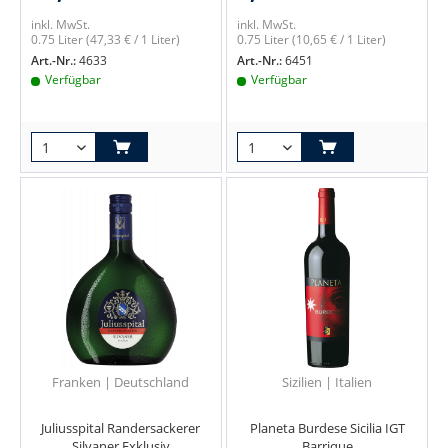
inkl. MwSt.
inkl. MwSt.
0.75 Liter
(47,33 € / 1 Liter)
0.75 Liter
(10,65 € / 1 Liter)
Art.-Nr.:
4633
Art.-Nr.:
6451
Verfügbar
Verfügbar
Franken | Deutschland
Sizilien | Italien
Juliusspital Randersackerer
Planeta Burdese Sicilia IGT
Silvaner Exklusiv
Barrique