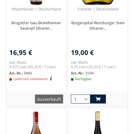
Rheinhessen | Deutschland
Franken | Deutschland
Brogsitter Gau-Bickelheimer
Bürgerspital Würzburger Stein
Saukopf Silvaner...
Silvaner...
16,95 €
19,00 €
inkl. MwSt.
inkl. MwSt.
0.375 Liter
(45,20 € / 1 Liter)
0.75 Liter
(25,33 € / 1 Liter)
Art.-Nr.:
3460
Art.-Nr.:
3104
Lieferzeit unbekannt
Verfügbar
Ausverkauft