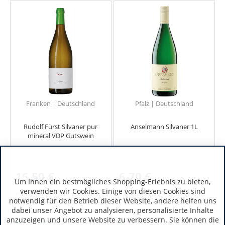
Franken | Deutschland
Pfalz | Deutschland
Rudolf Fürst Silvaner pur
Anselmann Silvaner 1L
mineral VDP Gutswein
16,50 €
6,70 €
Um Ihnen ein bestmögliches Shopping-Erlebnis zu bieten,
verwenden wir Cookies. Einige von diesen Cookies sind
inkl. MwSt.
inkl. MwSt.
notwendig für den Betrieb dieser Website, andere helfen uns
0.75 Liter
(22,00 € / 1 Liter)
1 Liter
dabei unser Angebot zu analysieren, personalisierte Inhalte
Art.-Nr.:
5913
Art.-Nr.:
5619
anzuzeigen und unsere Website zu verbessern. Sie können die
Verfügbar
Verfügbar