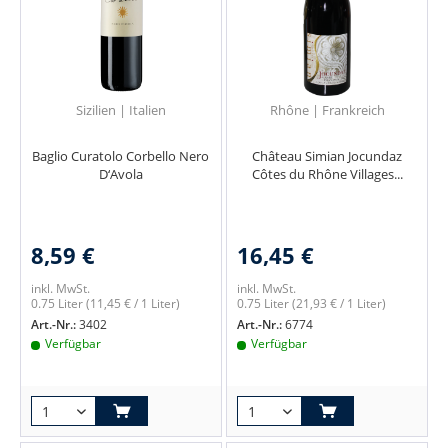
Sizilien | Italien
Rhône | Frankreich
Baglio Curatolo Corbello Nero
Château Simian Jocundaz
D‘Avola
Côtes du Rhône Villages...
8,59 €
16,45 €
inkl. MwSt.
inkl. MwSt.
0.75 Liter
(11,45 € / 1 Liter)
0.75 Liter
(21,93 € / 1 Liter)
Art.-Nr.:
3402
Art.-Nr.:
6774
Verfügbar
Verfügbar