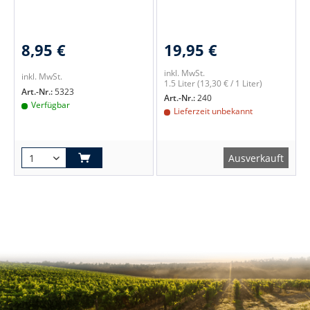
8,95 €
19,95 €
inkl. MwSt.
inkl. MwSt.
1.5 Liter
(13,30 € / 1 Liter)
Art.-Nr.:
5323
Art.-Nr.:
240
Verfügbar
Lieferzeit unbekannt
Ausverkauft