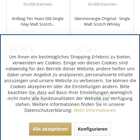
Großbritannien
Großbritannien
Ardbeg Ten Years Old Single
Glenmorangie Original - Single
Islay Malt Scotch...
Malt Scotch Whisky
55,75 €
36,50 €
Um Ihnen ein bestmögliches Shopping-Erlebnis zu bieten,
inkl. MwSt.
inkl. MwSt.
verwenden wir Cookies. Einige von diesen Cookies sind
0.7 Liter
(79,64 € / 1 Liter)
0.7 Liter
(52,14 € / 1 Liter)
notwendig für den Betrieb dieser Website, andere helfen uns
Art.-Nr.:
6702
Art.-Nr.:
4494
dabei unser Angebot zu analysieren, personalisierte Inhalte
Verfügbar
Verfügbar
anzuzeigen und unsere Website zu verbessern. Sie können die
Cookies akzeptieren oder die Einstellungen ändern. Bitte
beachten Sie, dass auf Basis Ihrer Einstellungen womöglich
nicht mehr alle Funktionalitäten der Website zur Verfügung
stehen. Weitere Informationen finden Sie in unserer
Datenschutzerklärung:
Mehr Informationen
Alle akzeptieren
Konfigurieren