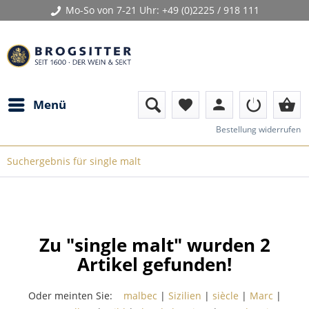
Mo-So von 7-21 Uhr:
+49 (0)2225 / 918 111
person
shopping_basket
Menü
favorite
Bestellung widerrufen
Suchergebnis für single malt
Zu "single malt" wurden
2
Artikel gefunden!
Oder meinten Sie:
malbec
|
Sizilien
|
siècle
|
Marc
|