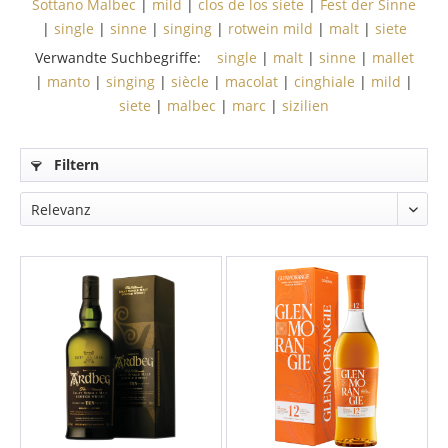
Sottano Malbec
|
mild
|
clos de los siete
|
Fest der Sinne
|
single
|
sinne
|
singing
|
rotwein mild
|
malt
|
siete
Verwandte Suchbegriffe:
single
|
malt
|
sinne
|
mallet
|
manto
|
singing
|
siècle
|
macolat
|
cinghiale
|
mild
|
siete
|
malbec
|
marc
|
sizilien
Filtern