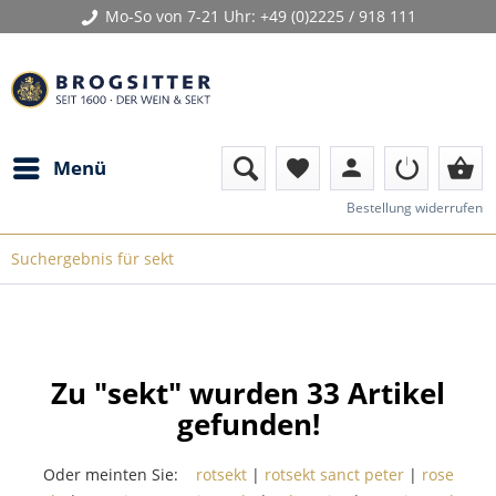
Mo-So von 7-21 Uhr:
+49 (0)2225 / 918 111
person
shopping_basket
Menü
favorite
Bestellung widerrufen
Suchergebnis für sekt
Zu "sekt" wurden
33
Artikel
gefunden!
Oder meinten Sie:
rotsekt
|
rotsekt sanct peter
|
rose