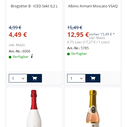
Brogsitter B · ICED Sekt 0,2 L
Albino Armani Moscato VSAQ
4,99 €
15,49 €
4,49 €
12,95 €
vorher
15,49 € *
inkl. MwSt.
0.75 Liter
(17,27 € / 1 Liter)
inkl. MwSt.
Art.-Nr.:
5785
Art.-Nr.:
6006
Verfügbar
Verfügbar