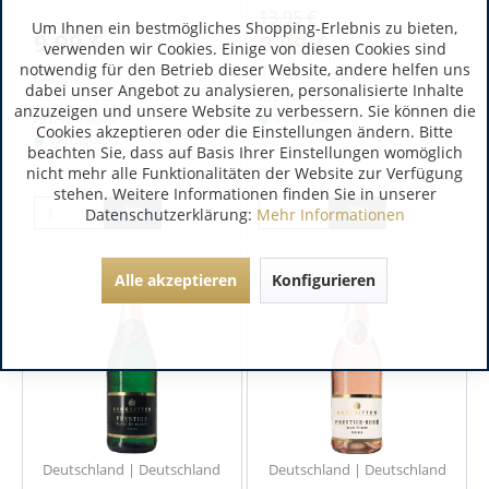
13,95 €
Um Ihnen ein bestmögliches Shopping-Erlebnis zu bieten,
9,99 €
9,99 €
verwenden wir Cookies. Einige von diesen Cookies sind
inkl. MwSt.
notwendig für den Betrieb dieser Website, andere helfen uns
0.75 Liter
(13,32 € / 1 Liter)
inkl. MwSt.
dabei unser Angebot zu analysieren, personalisierte Inhalte
0.75 Liter
(13,32 € / 1 Liter)
Art.-Nr.:
6001
anzuzeigen und unsere Website zu verbessern. Sie können die
Verfügbar
Art.-Nr.:
6005
Cookies akzeptieren oder die Einstellungen ändern. Bitte
Verfügbar
beachten Sie, dass auf Basis Ihrer Einstellungen womöglich
nicht mehr alle Funktionalitäten der Website zur Verfügung
stehen. Weitere Informationen finden Sie in unserer
Datenschutzerklärung:
Mehr Informationen
Alle akzeptieren
Konfigurieren
Deutschland | Deutschland
Deutschland | Deutschland