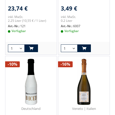
23,74 €
3,49 €
inkl. MwSt.
inkl. MwSt.
2.25 Liter
(10,55 € / 1 Liter)
0.2 Liter
Art.-Nr.:
121
Art.-Nr.:
6007
Verfügbar
Verfügbar
-10%
-16%
Deutschland
Veneto | Italien