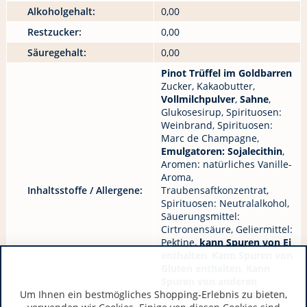
Alkoholgehalt:
0,00
Restzucker:
0,00
Säuregehalt:
0,00
Pinot Trüffel im Goldbarren
Zucker, Kakaobutter,
Vollmilchpulver
,
Sahne
,
Glukosesirup, Spirituosen:
Weinbrand, Spirituosen:
Marc de Champagne,
Emulgatoren: Sojalecithin
,
Aromen: natürliches Vanille-
Aroma,
Inhaltsstoffe / Allergene:
Traubensaftkonzentrat,
Spirituosen: Neutralalkohol,
Säuerungsmittel:
Cirtronensäure, Geliermittel:
Pektine,
kann Spuren von Ei
enthalten
,
Kann Spuren von
Gluten enthalten
,
Kann
Spuren von anderen
Um Ihnen ein bestmögliches Shopping-Erlebnis zu bieten,
Schalenfrüchten enthalten