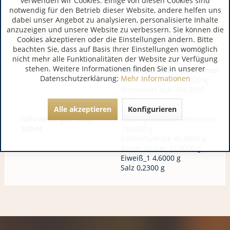
verwenden wir Cookies. Einige von diesen Cookies sind
notwendig für den Betrieb dieser Website, andere helfen uns
Weinhaus &
dabei unser Angebot zu analysieren, personalisierte Inhalte
GourmetBrogsitter
anzuzeigen und unsere Website zu verbessern. Sie können die
Hersteller / Importeur:
DE 53501 Grafschaft
Cookies akzeptieren oder die Einstellungen ändern. Bitte
www.brogsitter.de
beachten Sie, dass auf Basis Ihrer Einstellungen womöglich
nicht mehr alle Funktionalitäten der Website zur Verfügung
stehen. Weitere Informationen finden Sie in unserer
Pinot Trüffel im Goldbarren
Datenschutzerklärung:
Mehr Informationen
Brennwert kJ 2069,0000 kJ
Brennwert kcal 494,0000
kcal
Alle akzeptieren
Konfigurieren
Fett 31,0000 g
Nährwerte pro 100g /
davon gesättigte Fettsäuren
100ml:
19,0000 g
Kohlenhydrate 46,0000 g
davon Zucker 42,0000 g
Eiweiß_1 4,6000 g
Salz 0,2300 g