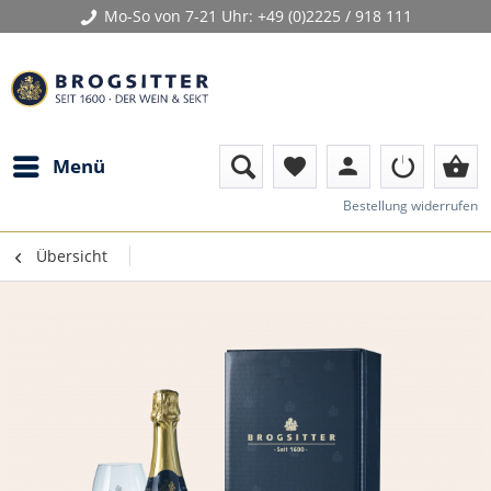
Mo-So von 7-21 Uhr:
+49 (0)2225 / 918 111
person
shopping_basket
Menü
favorite
Bestellung widerrufen
Übersicht