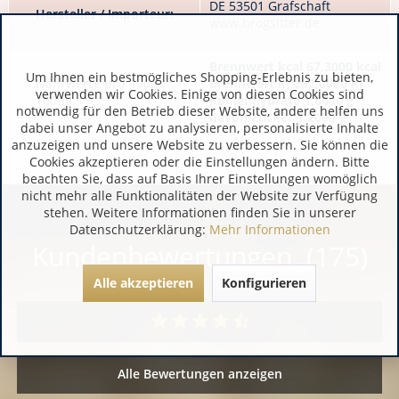
DE 53501 Grafschaft
Hersteller / Importeur:
www.brogsitter.de
Brennwert kcal 67,3000 kcal
Um Ihnen ein bestmögliches Shopping-Erlebnis zu bieten,
Nährwerte pro 100g /
Brennwert kJ 282,0000 kJ
verwenden wir Cookies. Einige von diesen Cookies sind
100ml:
Kohlenhydrate 1,8000 g
notwendig für den Betrieb dieser Website, andere helfen uns
davon Zucker 1,2000 g
dabei unser Angebot zu analysieren, personalisierte Inhalte
anzuzeigen und unsere Website zu verbessern. Sie können die
Cookies akzeptieren oder die Einstellungen ändern. Bitte
beachten Sie, dass auf Basis Ihrer Einstellungen womöglich
nicht mehr alle Funktionalitäten der Website zur Verfügung
stehen. Weitere Informationen finden Sie in unserer
Datenschutzerklärung:
Mehr Informationen
Kundenbewertungen (175)
Alle akzeptieren
Konfigurieren
Alle Bewertungen anzeigen