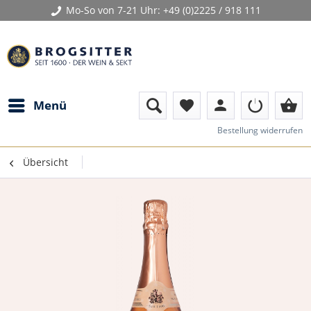
Mo-So von 7-21 Uhr:
+49 (0)2225 / 918 111
person
shopping_basket
Menü
favorite
Bestellung widerrufen
Übersicht