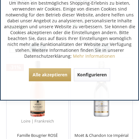
Um Ihnen ein bestmögliches Shopping-Erlebnis zu bieten,
verwenden wir Cookies. Einige von diesen Cookies sind
inkl. MwSt.
inkl. MwSt.
notwendig für den Betrieb dieser Website, andere helfen uns
0.75 Liter
(51,33 € / 1 Liter)
Art.-Nr.:
242
dabei unser Angebot zu analysieren, personalisierte Inhalte
Art.-Nr.:
100301
Verfügbar
anzuzeigen und unsere Website zu verbessern. Sie können die
Verfügbar
Cookies akzeptieren oder die Einstellungen ändern. Bitte
beachten Sie, dass auf Basis Ihrer Einstellungen womöglich
nicht mehr alle Funktionalitäten der Website zur Verfügung
stehen. Weitere Informationen finden Sie in unserer
Datenschutzerklärung:
Mehr Informationen
-31%
Alle akzeptieren
Konfigurieren
Loire | Frankreich
Famille Bougrier ROSÉ
Moët & Chandon Ice Impérial