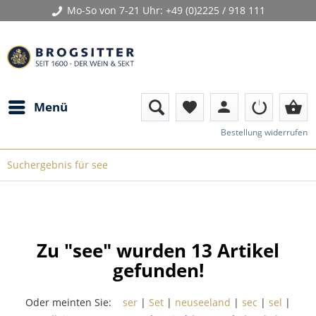
Mo-So von 7-21 Uhr:
+49 (0)2225 / 918 111
person
shopping_basket
Menü
favorite
Bestellung widerrufen
Suchergebnis für see
Zu "see" wurden
13
Artikel
gefunden!
Oder meinten Sie:
ser
|
Set
|
neuseeland
|
sec
|
sel
|