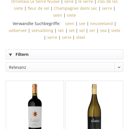
Ornellaia Le Serre Nuove
|
serie
|
le serre
|
clos de los
siete
|
fleur de sel
|
Champagner demi sec
|
serre
|
seen
|
siete
Verwandte Suchbegriffe:
seen
|
see
|
neuseeland
|
uebersee
|
seesaibling
|
sec
|
set
|
sel
|
ser
|
sea
|
siete
|
serre
|
serie
|
steel
Filtern