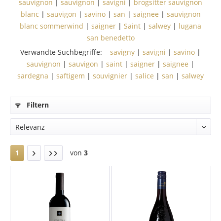
sauvignon
|
sauvignon
|
savigni
|
brogsitter sauvignon
blanc
|
sauvigon
|
savino
|
san
|
saignee
|
sauvignon
blanc sommerwind
|
saigner
|
Saint
|
salwey
|
lugana
san benedetto
Verwandte Suchbegriffe:
savigny
|
savigni
|
savino
|
sauvignon
|
sauvigon
|
saint
|
saigner
|
saignee
|
sardegna
|
saftigem
|
souvignier
|
salice
|
san
|
salwey
Filtern
1
von
3