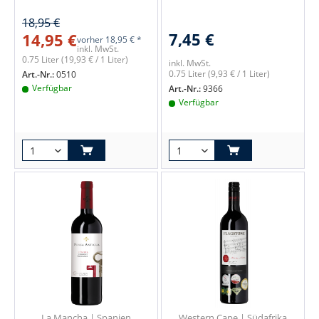
18,95 €
7,45 €
14,95 €
vorher
18,95 € *
inkl. MwSt.
0.75 Liter
(19,93 € / 1 Liter)
inkl. MwSt.
0.75 Liter
(9,93 € / 1 Liter)
Art.-Nr.:
0510
Verfügbar
Art.-Nr.:
9366
Verfügbar
La Mancha | Spanien
Western Cape | Südafrika