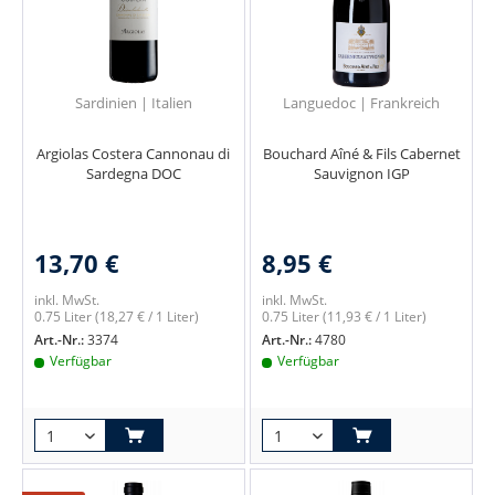
Sardinien | Italien
Languedoc | Frankreich
Argiolas Costera Cannonau di
Bouchard Aîné & Fils Cabernet
Sardegna DOC
Sauvignon IGP
13,70 €
8,95 €
inkl. MwSt.
inkl. MwSt.
0.75 Liter
(18,27 € / 1 Liter)
0.75 Liter
(11,93 € / 1 Liter)
Art.-Nr.:
3374
Art.-Nr.:
4780
Verfügbar
Verfügbar