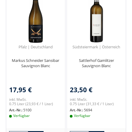
Pfalz | Deutschland
Südsteiermark | Österreich
Markus Schneider Sansibar
Sattlerhof Gamlitzer
Sauvignon Blanc
Sauvignon Blanc
17,95 €
23,50 €
inkl. MwSt.
inkl. MwSt.
0.75 Liter
(23,93 € / 1 Liter)
0.75 Liter
(31,33 € / 1 Liter)
Art.-Nr.:
5100
Art.-Nr.:
5694
Verfügbar
Verfügbar