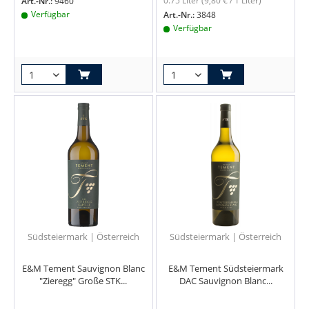
0.75 Liter
(9,80 € / 1 Liter)
Art.-Nr.:
9460
Verfügbar
Art.-Nr.:
3848
Verfügbar
Südsteiermark | Österreich
Südsteiermark | Österreich
E&M Tement Sauvignon Blanc
E&M Tement Südsteiermark
"Zieregg" Große STK...
DAC Sauvignon Blanc...