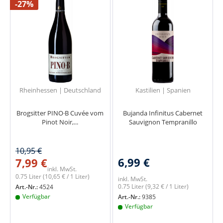
-27%
Rheinhessen | Deutschland
Kastilien | Spanien
Brogsitter PINO·B Cuvée vom
Bujanda Infinitus Cabernet
Pinot Noir,...
Sauvignon Tempranillo
10,95 €
6,99 €
7,99 €
inkl. MwSt.
0.75 Liter
(10,65 € / 1 Liter)
inkl. MwSt.
0.75 Liter
(9,32 € / 1 Liter)
Art.-Nr.:
4524
Verfügbar
Art.-Nr.:
9385
Verfügbar