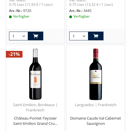
inkl. MwSt.
inkl. MwSt.
0.75 Liter
(11,93 € / 1 Liter)
0.75 Liter
(13,32 € / 1 Liter)
Art.-Nr.:
9720
Art.-Nr.:
3445
Verfügbar
Verfügbar
-21%
Saint-Emilion, Bordeaux |
Languedoc | Frankreich
Frankreich
Château Pontet-Teyssier
Domaine Caude Val Cabernet
Saint-Emilion Grand Cru...
Sauvignon