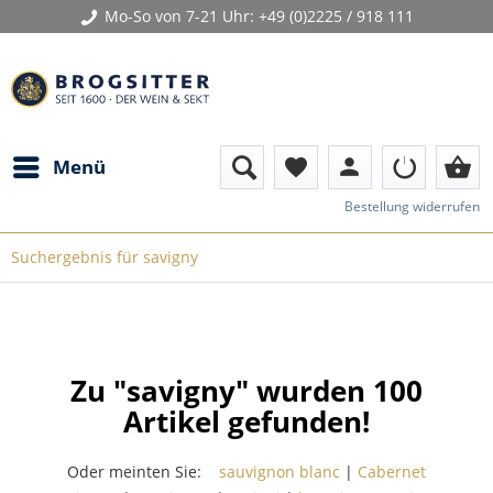
Mo-So von 7-21 Uhr:
+49 (0)2225 / 918 111
person
shopping_basket
Menü
favorite
Bestellung widerrufen
Suchergebnis für savigny
Zu "savigny" wurden
100
Artikel gefunden!
Oder meinten Sie:
sauvignon blanc
|
Cabernet