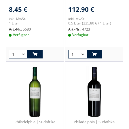
8,45 €
112,90 €
inkl. MwSt.
inkl. MwSt.
1 Liter
0.5 Liter
(225,80 € / 1 Liter)
Art.-Nr.:
5680
Art.-Nr.:
4723
Verfügbar
Verfügbar
Philadelphia | Südafrika
Philadelphia | Südafrika