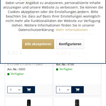
dabei unser Angebot zu analysieren, personalisierte Inhalte
anzuzeigen und unsere Website zu verbessern. Sie können die
Cookies akzeptieren oder die Einstellungen ändern. Bitte
beachten Sie, dass auf Basis Ihrer Einstellungen womöglich
Languedoc | Frankreich
Loire | Frankreich
nicht mehr alle Funktionalitäten der Website zur Verfügung
stehen. Weitere Informationen finden Sie in unserer
Bouchard Aîné & Fils
Famille Bougrier Sauvignon
Datenschutzerklärung:
Mehr Informationen
Sauvignon IGP
Blanc Grands Vins de...
Alle akzeptieren
Konfigurieren
9,20 €
8,95 €
6,49 €
vorher
9,20 € *
inkl. MwSt.
0.75 Liter
(8,65 € / 1 Liter)
inkl. MwSt.
0.75 Liter
(11,93 € / 1 Liter)
Art.-Nr.:
4190
Verfügbar
Art.-Nr.:
0800
Verfügbar