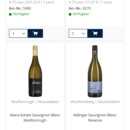
0.75 Liter
(397,33 € / 1 Liter)
0.75 Liter
(11,47 € / 1 Liter)
Art.-Nr.:
5980
Art.-Nr.:
9270
Verfügbar
Verfügbar
Marlborough | Neuseeland
Württemberg | Deutschland
Alana Estate Sauvignon Blanc
Aldinger Sauvignon Blanc
Marlborough
Reserve