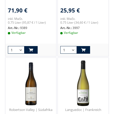
71,90 €
25,95 €
inkl. MwSt.
inkl. MwSt.
0.75 Liter
(95,87 € / 1 Liter)
0.75 Liter
(34,60 € / 1 Liter)
Art.-Nr.:
9389
Art.-Nr.:
3997
Verfügbar
Verfügbar
Robertson Valley | Südafrika
Languedoc | Frankreich