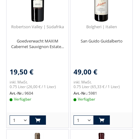
Robertson Valley | Südafrika
Bolgheri | Italien
Goedverwacht MAXIM
San Guido Guidalberto
Cabernet Sauvignon Estate...
19,50 €
49,00 €
inkl. MwSt.
inkl. MwSt.
0.75 Liter
(26,00 € / 1 Liter)
0.75 Liter
(65,33 € / 1 Liter)
Art.-Nr.:
9604
Art.-Nr.:
5981
Verfügbar
Verfügbar