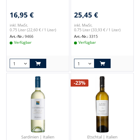
16,95 €
25,45 €
inkl. MwSt.
inkl. MwSt.
0.75 Liter
(22,60 € / 1 Liter)
0.75 Liter
(33,93 € / 1 Liter)
Art.-Nr.:
9466
Art.-Nr.:
3315
Verfügbar
Verfügbar
-23%
Sardinien | Italien
Etschtal | Italien