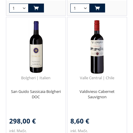
Bolgheri | Italien
Valle Central | Chile
San Guido Sassicaia Bolgheri
Valdivieso Cabernet
DOC
Sauvignon
298,00 €
8,60 €
inkl. MwSt.
inkl. MwSt.