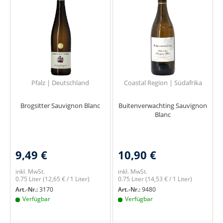
Pfalz | Deutschland
Coastal Region | Südafrika
Brogsitter Sauvignon Blanc
Buitenverwachting Sauvignon
Blanc
9,49 €
10,90 €
inkl. MwSt.
inkl. MwSt.
0.75 Liter
(12,65 € / 1 Liter)
0.75 Liter
(14,53 € / 1 Liter)
Art.-Nr.:
3170
Art.-Nr.:
9480
Verfügbar
Verfügbar