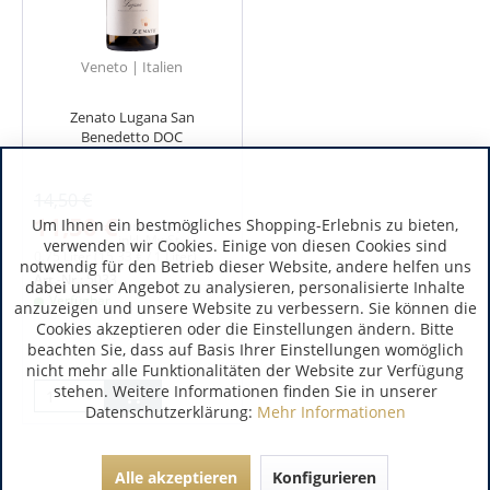
Veneto | Italien
Zenato Lugana San
Benedetto DOC
14,50 €
11,50 €
Um Ihnen ein bestmögliches Shopping-Erlebnis zu bieten,
vorher
14,50 € *
inkl. MwSt.
verwenden wir Cookies. Einige von diesen Cookies sind
0.75 Liter
(15,33 € / 1 Liter)
notwendig für den Betrieb dieser Website, andere helfen uns
Art.-Nr.:
5033
dabei unser Angebot zu analysieren, personalisierte Inhalte
Verfügbar
anzuzeigen und unsere Website zu verbessern. Sie können die
Cookies akzeptieren oder die Einstellungen ändern. Bitte
beachten Sie, dass auf Basis Ihrer Einstellungen womöglich
nicht mehr alle Funktionalitäten der Website zur Verfügung
stehen. Weitere Informationen finden Sie in unserer
Datenschutzerklärung:
Mehr Informationen
Alle akzeptieren
Konfigurieren