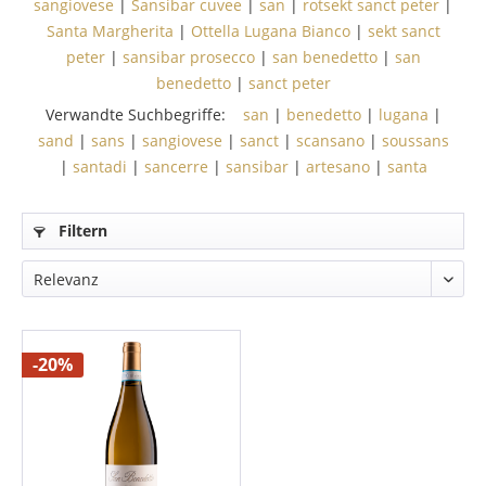
sangiovese
|
Sansibar cuvee
|
san
|
rotsekt sanct peter
|
Santa Margherita
|
Ottella Lugana Bianco
|
sekt sanct
peter
|
sansibar prosecco
|
san benedetto
|
san
benedetto
|
sanct peter
Verwandte Suchbegriffe:
san
|
benedetto
|
lugana
|
sand
|
sans
|
sangiovese
|
sanct
|
scansano
|
soussans
|
santadi
|
sancerre
|
sansibar
|
artesano
|
santa
Filtern
-20%