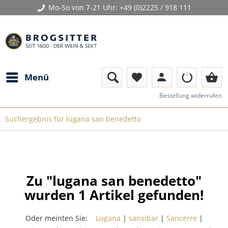
Mo-So von 7-21 Uhr:
+49 (0)2225 / 918 111
person
shopping_basket
Menü
favorite
Bestellung widerrufen
Suchergebnis für lugana san benedetto
Zu "lugana san benedetto"
wurden
1
Artikel gefunden!
Oder meinten Sie:
Lugana
|
sansibar
|
Sancerre
|