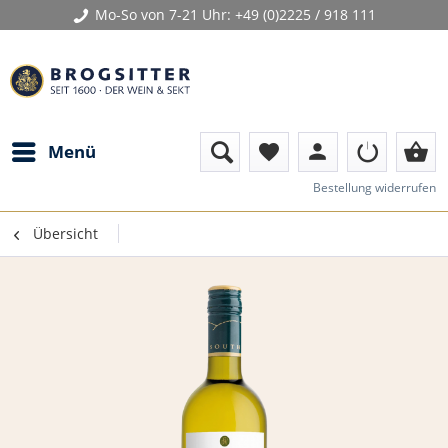
Mo-So von 7-21 Uhr:
+49 (0)2225 / 918 111
person
shopping_basket
Menü
favorite
Bestellung widerrufen
Übersicht