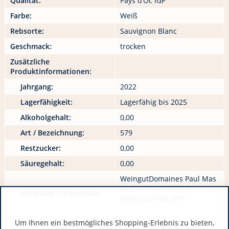
Qualität:
Pays d‘Oc IGP
Farbe:
Weiß
Rebsorte:
Sauvignon Blanc
Geschmack:
trocken
Zusätzliche
Produktinformationen:
Jahrgang:
2022
Lagerfähigkeit:
Lagerfähig bis 2025
Alkoholgehalt:
0,00
Art / Bezeichnung:
579
Restzucker:
0,00
Säuregehalt:
0,00
WeingutDomaines Paul Mas
FR 34530 Montagnac
Hersteller / Importeur:
www.paulmas.com
Um Ihnen ein bestmögliches Shopping-Erlebnis zu bieten,