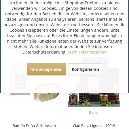
Um Ihnen ein bestmögliches Shopping-Erlebnis zu bieten,
verwenden wir Cookies. Einige von diesen Cookies sind
inkl. MwSt.
inkl. MwSt.
notwendig für den Betrieb dieser Website, andere helfen uns
0.28 Kilogramm
(33,89 € / 1 Kilogramm)
0.28 Kilogramm
(28,46 € / 1 Kilogram
dabei unser Angebot zu analysieren, personalisierte Inhalte
Art.-Nr.:
200300
Art.-Nr.:
200292
anzuzeigen und unsere Website zu verbessern. Sie können die
Verfügbar
Verfügbar
Cookies akzeptieren oder die Einstellungen ändern. Bitte
beachten Sie, dass auf Basis Ihrer Einstellungen womöglich
nicht mehr alle Funktionalitäten der Website zur Verfügung
Details
stehen. Weitere Informationen finden Sie in unserer
Datenschutzerklärung:
Mehr Informationen
Alle akzeptieren
Konfigurieren
Italien
Ramón Poúa Gelbflossen-
Ciao Bella Liguria – 100 %