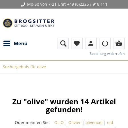
Mo-So von 7-21 Uhr:
+49 (0)2225 / 918 111
person
shopping_basket
Menü
favorite
Bestellung widerrufen
Suchergebnis für olive
Zu "olive" wurden
14
Artikel
gefunden!
Oder meinten Sie:
OLIO
|
Olivier
|
olivenoel
|
old