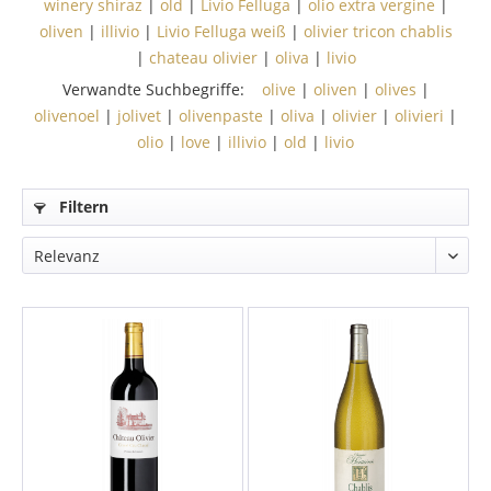
winery shiraz
|
old
|
Livio Felluga
|
olio extra vergine
|
oliven
|
illivio
|
Livio Felluga weiß
|
olivier tricon chablis
|
chateau olivier
|
oliva
|
livio
Verwandte Suchbegriffe:
olive
|
oliven
|
olives
|
olivenoel
|
jolivet
|
olivenpaste
|
oliva
|
olivier
|
olivieri
|
olio
|
love
|
illivio
|
old
|
livio
Filtern