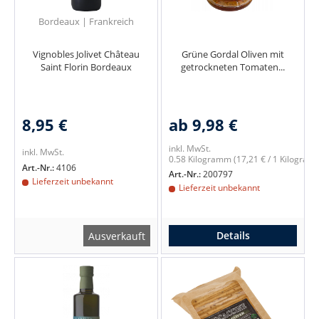
Bordeaux | Frankreich
Vignobles Jolivet Château
Grüne Gordal Oliven mit
Saint Florin Bordeaux
getrockneten Tomaten...
8,95 €
ab 9,98 €
inkl. MwSt.
inkl. MwSt.
0.58 Kilogramm
(17,21 € / 1 Kilogram
Art.-Nr.:
4106
Art.-Nr.:
200797
Lieferzeit unbekannt
Lieferzeit unbekannt
Details
Ausverkauft