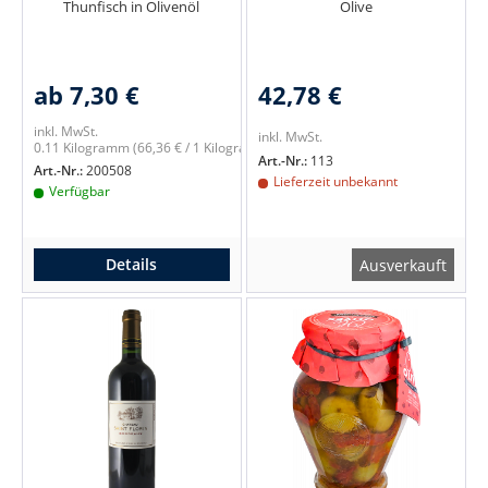
Thunfisch in Olivenöl
Olive
ab 7,30 €
42,78 €
inkl. MwSt.
inkl. MwSt.
0.11 Kilogramm
(66,36 € / 1 Kilogramm)
Art.-Nr.:
113
Art.-Nr.:
200508
Lieferzeit unbekannt
Verfügbar
Details
Ausverkauft