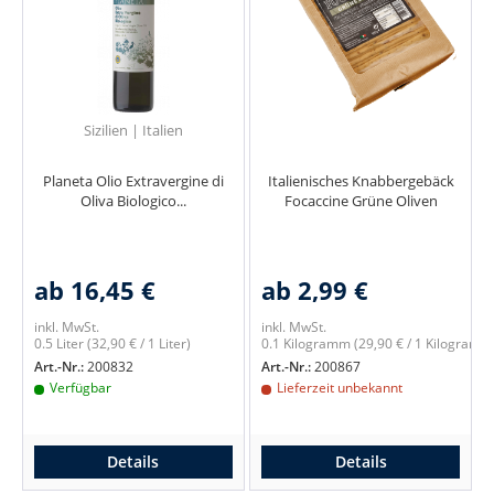
Sizilien | Italien
Planeta Olio Extravergine di
Italienisches Knabbergebäck
Oliva Biologico...
Focaccine Grüne Oliven
ab 16,45 €
ab 2,99 €
inkl. MwSt.
inkl. MwSt.
0.5 Liter
(32,90 € / 1 Liter)
0.1 Kilogramm
(29,90 € / 1 Kilogramm
Art.-Nr.:
200832
Art.-Nr.:
200867
Verfügbar
Lieferzeit unbekannt
Details
Details