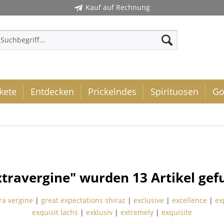
Kauf auf Rechnung
kete
Entdecken
Prickelndes
Spirituosen
Go
xtravergine" wurden
13
Artikel gef
tra vergine
|
great expectations shiraz
|
exclusive
|
excellence
|
ex
exquisit lachs
|
exklusiv
|
extremely
|
exquisite