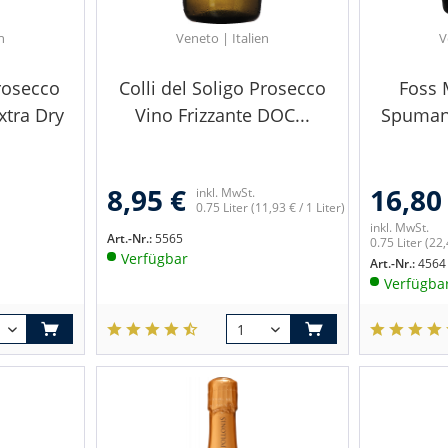
n
Veneto | Italien
V
rosecco
Colli del Soligo Prosecco
Foss 
tra Dry
Vino Frizzante DOC...
Spumant
8,95 €
16,80
inkl. MwSt.
0.75 Liter
(11,93 € / 1 Liter)
inkl. MwSt.
Art.-Nr.:
5565
0.75 Liter
(22,
Verfügbar
Art.-Nr.:
4564
Verfügba