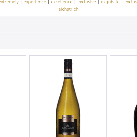
extremely
|
experience
|
excellence
|
exclusive
|
exquisite
|
exclu
eichstrich