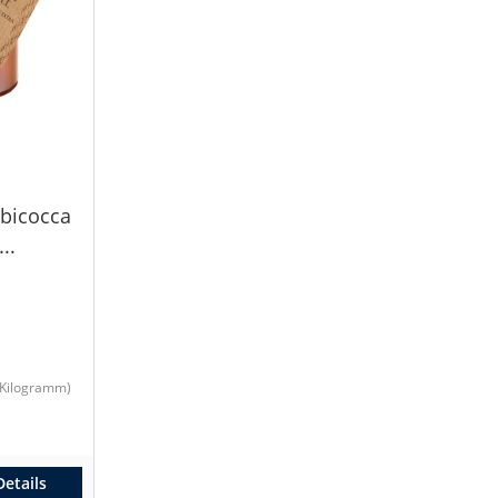
lbicocca
..
1 Kilogramm)
Details