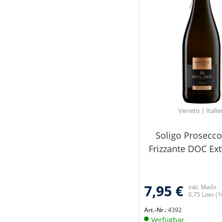
Veneto | Italie
Soligo Prosecco
Frizzante DOC Extr
7,95 €
inkl. MwSt.
0.75 Liter
(1
Art.-Nr.:
4392
Verfügbar