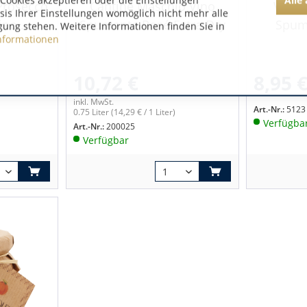
Cookies akzeptieren oder die Einstellungen
Prosecco
Cantine Maschio Vino
Villa 
asis Ihrer Einstellungen womöglich nicht mehr alle
no...
Spumante Rosé Extra Dry
Spum
gung stehen. Weitere Informationen finden Sie in
nformationen
10,72 €
8,95 
inkl. MwSt.
Art.-Nr.:
5123
0.75 Liter
(14,29 € / 1 Liter)
Verfügba
Art.-Nr.:
200025
Verfügbar