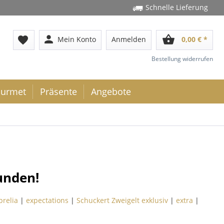
Schnelle Lieferung
person
shopping_basket
favorite
Mein Konto
Anmelden
0,00 € *
Bestellung widerrufen
urmet
Präsente
Angebote
unden!
prelia
|
expectations
|
Schuckert Zweigelt exklusiv
|
extra
|