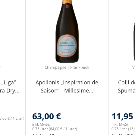
n
Champagne | Frankreich
V
 „Liga“
Apollonis „Inspiration de
Colli d
a Dry...
Saison“ - Millesime...
Spuman
63,00 €
11,95
0,60 € / 1 Liter)
inkl. MwSt.
inkl. MwSt.
0.75 Liter
(84,00 € / 1 Liter)
0.75 Liter
(15,