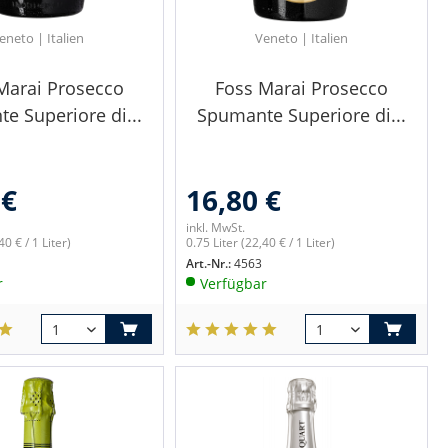
eneto | Italien
Veneto | Italien
Marai Prosecco
Foss Marai Prosecco
e Superiore di...
Spumante Superiore di...
 €
16,80 €
inkl. MwSt.
40 € / 1 Liter)
0.75 Liter
(22,40 € / 1 Liter)
Art.-Nr.:
4563
r
Verfügbar