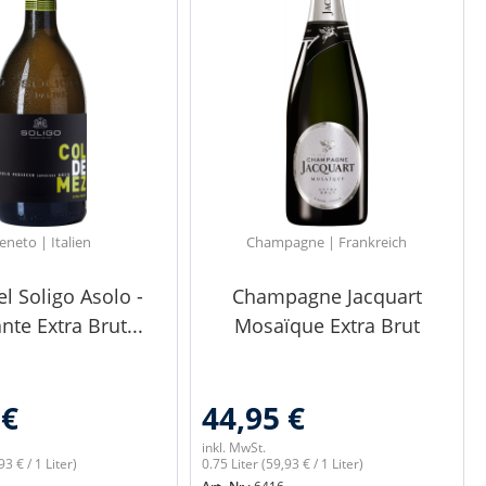
eneto | Italien
Champagne | Frankreich
el Soligo Asolo -
Champagne Jacquart
te Extra Brut...
Mosaïque Extra Brut
 €
44,95 €
inkl. MwSt.
93 € / 1 Liter)
0.75 Liter
(59,93 € / 1 Liter)