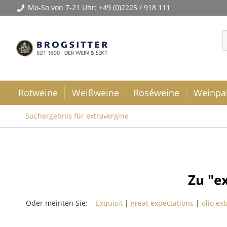
Mo-So von 7-21 Uhr:
+49 (0)2225 / 918 111
Rotweine
Weißweine
Roséweine
Weinpa
Suchergebnis für extravergine
Zu "e
Oder meinten Sie:
Exquisit
|
great expectations
|
olio ex