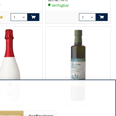
Art.-Nr.:
6416
r
Verfügbar
netien | Italien
Sizilien | Italien
 akzeptieren
Konfigurieren