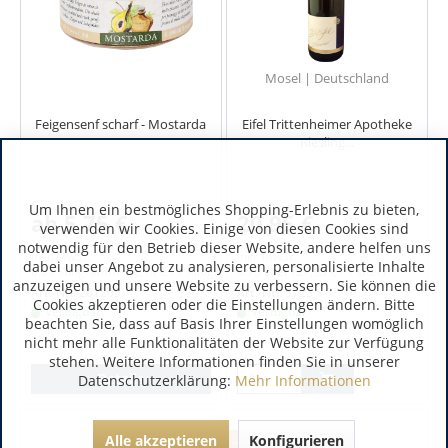
Mosel | Deutschland
Feigensenf scharf - Mostarda
Eifel Trittenheimer Apotheke
Riesling...
Um Ihnen ein bestmögliches Shopping-Erlebnis zu bieten,
ab 5,75 €
20,95 €
verwenden wir Cookies. Einige von diesen Cookies sind
notwendig für den Betrieb dieser Website, andere helfen uns
inkl. MwSt.
inkl. MwSt.
dabei unser Angebot zu analysieren, personalisierte Inhalte
0.07 Kilogramm
(82,14 € / 1 Kilogramm)
0.75 Liter
(27,93 € / 1 Liter)
anzuzeigen und unsere Website zu verbessern. Sie können die
Art.-Nr.:
201205
Art.-Nr.:
5723
Cookies akzeptieren oder die Einstellungen ändern. Bitte
Verfügbar
Verfügbar
beachten Sie, dass auf Basis Ihrer Einstellungen womöglich
nicht mehr alle Funktionalitäten der Website zur Verfügung
stehen. Weitere Informationen finden Sie in unserer
Details
Datenschutzerklärung:
Mehr Informationen
-29%
Alle akzeptieren
Konfigurieren