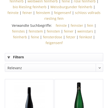
feinherb
|
weißwein feinherb
|
feine
|
rose feinherb
|
bio Riesling feinherb
|
Weissburgunder feinherb
|
feinste
|
feiner
|
feinstem
|
feigensenf
|
schloss vollrads
riesling fein
Verwandte Suchbegriffe:
feinste
|
feinster
|
fein
|
feinstes
|
feinstem
|
feinsten
|
feiner
|
weinstars
|
feinherb
|
feine
|
fensterdose
|
fetzer
|
feinkost
|
feigensenf
Filtern