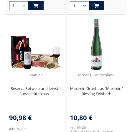
Spanien
Mosel | Deutschland
Reserva Rotwein und feinste
Maximin Grünhaus "Maximin"
Spezialitäten aus...
Riesling Feinherb
90,98 €
10,80 €
inkl. MwSt.
inkl. MwSt.
0.75 Liter
(14,40 € / 1 Liter)