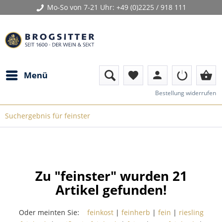
Mo-So von 7-21 Uhr:
+49 (0)2225 / 918 111
person
shopping_basket
Menü
favorite
Bestellung widerrufen
Suchergebnis für feinster
Zu "feinster" wurden
21
Artikel gefunden!
Oder meinten Sie:
feinkost
|
feinherb
|
fein
|
riesling