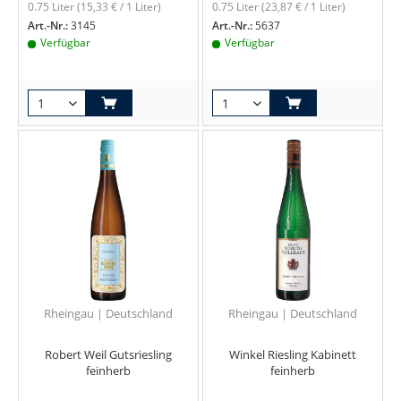
0.75 Liter
(15,33 € / 1 Liter)
0.75 Liter
(23,87 € / 1 Liter)
Art.-Nr.:
3145
Art.-Nr.:
5637
Verfügbar
Verfügbar
Rheingau | Deutschland
Rheingau | Deutschland
Robert Weil Gutsriesling
Winkel Riesling Kabinett
feinherb
feinherb