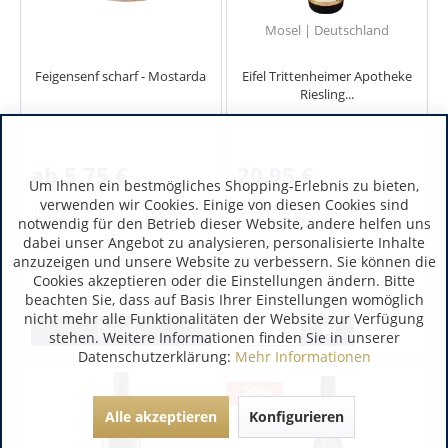
Mosel | Deutschland
Feigensenf scharf - Mostarda
Eifel Trittenheimer Apotheke
Riesling...
ab 5,75 €
20,95 €
Um Ihnen ein bestmögliches Shopping-Erlebnis zu bieten,
verwenden wir Cookies. Einige von diesen Cookies sind
inkl. MwSt.
inkl. MwSt.
notwendig für den Betrieb dieser Website, andere helfen uns
0.07 Kilogramm
(82,14 € / 1 Kilogramm)
0.75 Liter
(27,93 € / 1 Liter)
dabei unser Angebot zu analysieren, personalisierte Inhalte
Art.-Nr.:
201205
Art.-Nr.:
5723
anzuzeigen und unsere Website zu verbessern. Sie können die
Verfügbar
Verfügbar
Cookies akzeptieren oder die Einstellungen ändern. Bitte
beachten Sie, dass auf Basis Ihrer Einstellungen womöglich
nicht mehr alle Funktionalitäten der Website zur Verfügung
Details
stehen. Weitere Informationen finden Sie in unserer
Datenschutzerklärung:
Mehr Informationen
-29%
Alle akzeptieren
Konfigurieren