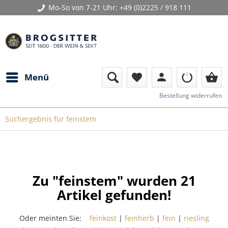
Mo-So von 7-21 Uhr:
+49 (0)2225 / 918 111
person
shopping_basket
Menü
favorite
Bestellung widerrufen
Suchergebnis für feinstem
Zu "feinstem" wurden
21
Artikel gefunden!
Oder meinten Sie:
feinkost
|
feinherb
|
fein
|
riesling