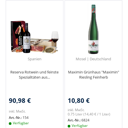
Spanien
Mosel | Deutschland
Reserva Rotwein und feinste
Maximin Grünhaus "Maximin"
Spezialitäten aus...
Riesling Feinherb
90,98 €
10,80 €
inkl. MwSt.
inkl. MwSt.
0.75 Liter
(14,40 € / 1 Liter)
Art.-Nr.:
154
Art.-Nr.:
6824
Verfügbar
Verfügbar