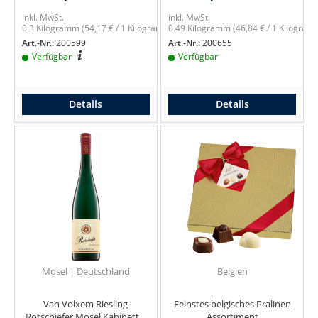
inkl. MwSt.
inkl. MwSt.
0.3 Kilogramm
(54,17 € / 1 Kilogramm)
0.49 Kilogramm
(46,84 € / 1 Kilogram
Art.-Nr.:
200599
Art.-Nr.:
200655
Verfügbar
Verfügbar
Details
Details
Mosel | Deutschland
Belgien
Van Volxem Riesling
Feinstes belgisches Pralinen
Rotschiefer Mosel Kabinett...
Assortiment