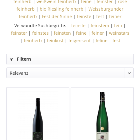
feinherb
|
weißwein feinherb
|
feine
|
feinster
|
rose
feinherb
|
bio Riesling feinherb
|
Weissburgunder
feinherb
|
Fest der Sinne
|
feinste
|
fest
|
feiner
Verwandte Suchbegriffe:
feinste
|
feinstem
|
fein
|
feinster
|
feinstes
|
feinsten
|
feine
|
feiner
|
weinstars
|
feinherb
|
feinkost
|
feigensenf
|
feline
|
fest
Filtern