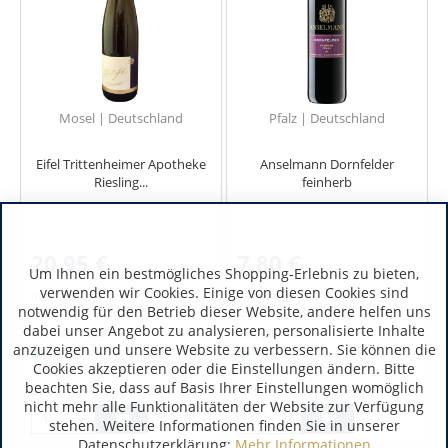
Mosel | Deutschland
Pfalz | Deutschland
Eifel Trittenheimer Apotheke
Anselmann Dornfelder
Riesling...
feinherb
20,95 €
7,80 €
Um Ihnen ein bestmögliches Shopping-Erlebnis zu bieten,
verwenden wir Cookies. Einige von diesen Cookies sind
inkl. MwSt.
inkl. MwSt.
notwendig für den Betrieb dieser Website, andere helfen uns
0.75 Liter
(27,93 € / 1 Liter)
0.75 Liter
(10,40 € / 1 Liter)
dabei unser Angebot zu analysieren, personalisierte Inhalte
Art.-Nr.:
5723
Art.-Nr.:
4867
anzuzeigen und unsere Website zu verbessern. Sie können die
Verfügbar
Verfügbar
Cookies akzeptieren oder die Einstellungen ändern. Bitte
beachten Sie, dass auf Basis Ihrer Einstellungen womöglich
nicht mehr alle Funktionalitäten der Website zur Verfügung
stehen. Weitere Informationen finden Sie in unserer
Datenschutzerklärung:
Mehr Informationen