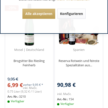
-29%
Alle akzeptieren
Konfigurieren
Mosel | Deutschland
Spanien
Brogsitter Bio Riesling
Reserva Rotwein und feinste
Feinherb
Spezialitäten aus...
9,95 €
90,98 €
6,99 €
vorher
9,95 € *
inkl. MwSt.
0.75 Liter
(9,32 € / 1 Liter)
inkl. MwSt.
Art.-Nr.:
3210
Art.-Nr.:
154
Verfügbar
Verfügbar