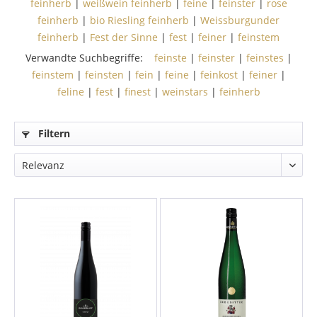
feinherb
|
weißwein feinherb
|
feine
|
feinster
|
rose
feinherb
|
bio Riesling feinherb
|
Weissburgunder
feinherb
|
Fest der Sinne
|
fest
|
feiner
|
feinstem
Verwandte Suchbegriffe:
feinste
|
feinster
|
feinstes
|
feinstem
|
feinsten
|
fein
|
feine
|
feinkost
|
feiner
|
feline
|
fest
|
finest
|
weinstars
|
feinherb
Filtern