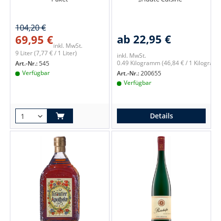
104,20 €
ab 22,95 €
69,95 €
inkl. MwSt.
9 Liter
(7,77 € / 1 Liter)
inkl. MwSt.
0.49 Kilogramm
(46,84 € / 1 Kilogram
Art.-Nr.:
545
Verfügbar
Art.-Nr.:
200655
Verfügbar
Details