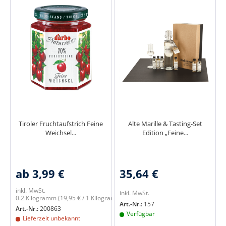
Tiroler Fruchtaufstrich Feine
Alte Marille & Tasting-Set
Weichsel...
Edition „Feine...
ab 3,99 €
35,64 €
inkl. MwSt.
inkl. MwSt.
0.2 Kilogramm
(19,95 € / 1 Kilogramm)
Art.-Nr.:
157
Art.-Nr.:
200863
Verfügbar
Lieferzeit unbekannt