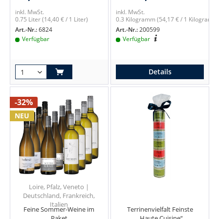
inkl. MwSt.
inkl. MwSt.
0.75 Liter
(14,40 € / 1 Liter)
0.3 Kilogramm
(54,17 € / 1 Kilogramm
Art.-Nr.:
6824
Art.-Nr.:
200599
Verfügbar
Verfügbar
Details
-32%
NEU
Loire, Pfalz, Veneto |
Deutschland, Frankreich,
Italien
Feine Sommer-Weine im
Terrinenvielfalt Feinste
Paket
„Haute Cuisine“