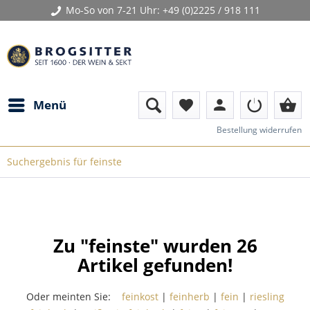
Mo-So von 7-21 Uhr:
+49 (0)2225 / 918 111
person
shopping_basket
Menü
favorite
Bestellung widerrufen
Suchergebnis für feinste
Zu "feinste" wurden
26
Artikel gefunden!
Oder meinten Sie:
feinkost
|
feinherb
|
fein
|
riesling