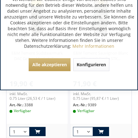
notwendig für den Betrieb dieser Website, andere helfen uns
dabei unser Angebot zu analysieren, personalisierte Inhalte
anzuzeigen und unsere Website zu verbessern. Sie können die
Cookies akzeptieren oder die Einstellungen ändern. Bitte
beachten Sie, dass auf Basis Ihrer Einstellungen womöglich
nicht mehr alle Funktionalitäten der Website zur Verfügung
Südsteiermark | Österreich
Südsteiermark | Österreich
stehen. Weitere Informationen finden Sie in unserer
Datenschutzerklärung:
Mehr Informationen
E&M Tement Südsteiermark
E&M Tement Sauvignon Blanc
DAC Gelber Muskateller...
"Zieregg" Große STK...
Alle akzeptieren
Konfigurieren
19,90 €
71,90 €
inkl. MwSt.
inkl. MwSt.
0.75 Liter
(26,53 € / 1 Liter)
0.75 Liter
(95,87 € / 1 Liter)
Art.-Nr.:
3388
Art.-Nr.:
9389
Verfügbar
Verfügbar