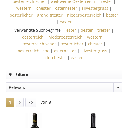
oesterreichischer
|
weißweine Oesterreich
|
trester
|
western
|
chester
|
osternester
|
silvestergruss
|
oesterlicher
|
grand trester
|
niederoesterreich
|
bester
|
easter
Verwandte Suchbegriffe:
ester
|
bester
|
trester
|
oesterreich
|
niederoesterreich
|
western
|
oesterreichischer
|
oesterlicher
|
chester
|
oesterreichische
|
osternester
|
silvestergruss
|
dorchester
|
easter
Filtern
1
von
3