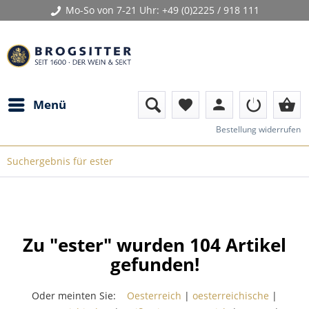
Mo-So von 7-21 Uhr:
+49 (0)2225 / 918 111
person
shopping_basket
Menü
favorite
Bestellung widerrufen
Suchergebnis für ester
Zu "ester" wurden
104
Artikel
gefunden!
Oder meinten Sie:
Oesterreich
|
oesterreichische
|