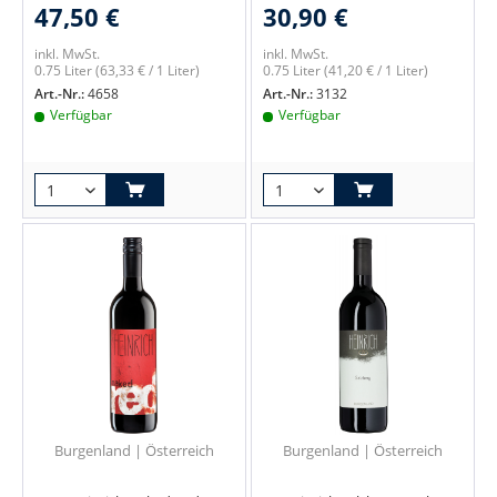
47,50 €
30,90 €
inkl. MwSt.
inkl. MwSt.
0.75 Liter
(63,33 € / 1 Liter)
0.75 Liter
(41,20 € / 1 Liter)
Art.-Nr.:
4658
Art.-Nr.:
3132
Verfügbar
Verfügbar
Burgenland | Österreich
Burgenland | Österreich