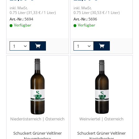
inkl. MwSt.
inkl. MwSt.
0.75 Liter
(31,33 € / 1 Liter)
0.75 Liter
(30,53 € / 1 Liter)
Art.-Nr.:
5694
Art.-Nr.:
5696
Verfügbar
Verfügbar
Niederösterreich | Österreich
Weinviertel | Österreich
Schuckert Grüner Veltliner
Schuckert Grüner Veltliner
Novemberlese
Nestelbecher