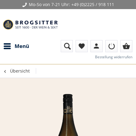
Mo-So von 7-21 Uhr:
+49 (0)2225 / 918 111
person
shopping_basket
Menü
favorite
Bestellung widerrufen
Übersicht