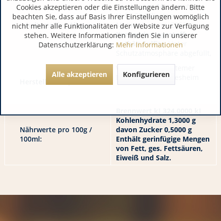
Saccharose, Manoprotein,
Cookies akzeptieren oder die Einstellungen ändern. Bitte
Hefe, Stabilisator:
beachten Sie, dass auf Basis Ihrer Einstellungen womöglich
Inhaltsstoffe / Allergene:
Metaweinsäure, E353,
nicht mehr alle Funktionalitäten der Website zur Verfügung
Konservierungsstoff:
stehen. Weitere Informationen finden Sie in unserer
enthält Sulfite
, Unter
Datenschutzerklärung:
Mehr Informationen
Schutzatmosphäre abgefüllt,
WeingutKlaus Hattemer
Alle akzeptieren
Konfigurieren
DE 55435 Gau-Algesheim
Hersteller / Importeur:
Brennwert kJ 324,0000 kJ
Kohlenhydrate 1,3000 g
Nährwerte pro 100g /
davon Zucker 0,5000 g
100ml:
Enthält gerinfügige Mengen
von Fett, ges. Fettsäuren,
Eiweiß und Salz.