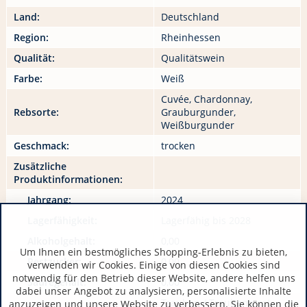
Land:
Deutschland
Region:
Rheinhessen
Qualität:
Qualitätswein
Farbe:
Weiß
Cuvée, Chardonnay,
Rebsorte:
Grauburgunder,
Weißburgunder
Geschmack:
trocken
Zusätzliche
Produktinformationen:
Jahrgang:
2024
Lagerfähigkeit:
Lagerfähig bis 2028
Alkoholgehalt:
0,00
Um Ihnen ein bestmögliches Shopping-Erlebnis zu bieten,
Restzucker:
0,00
verwenden wir Cookies. Einige von diesen Cookies sind
notwendig für den Betrieb dieser Website, andere helfen uns
Säuregehalt:
0,00
dabei unser Angebot zu analysieren, personalisierte Inhalte
Trauben / Traubenmost,
anzuzeigen und unsere Website zu verbessern. Sie können die