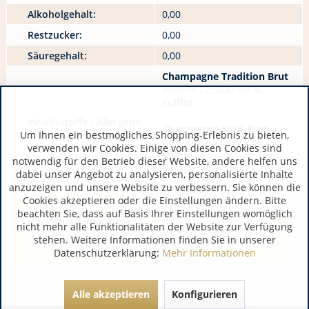
Alkoholgehalt:
0,00
Restzucker:
0,00
Säuregehalt:
0,00
Champagne Tradition Brut
Alkohol 12,5000 Vol.%,
Sulfite
Inhaltsstoffe / Allergene:
Champagne Rosé Brut
Um Ihnen ein bestmögliches Shopping-Erlebnis zu bieten,
Alkohol 12,5000 Vol.%,
verwenden wir Cookies. Einige von diesen Cookies sind
Sulfite
notwendig für den Betrieb dieser Website, andere helfen uns
dabei unser Angebot zu analysieren, personalisierte Inhalte
anzuzeigen und unsere Website zu verbessern. Sie können die
WeingutChampagne JM
Cookies akzeptieren oder die Einstellungen ändern. Bitte
Gobillard et Fils
beachten Sie, dass auf Basis Ihrer Einstellungen womöglich
FR 51160 Hautvillers
Hersteller / Importeur:
nicht mehr alle Funktionalitäten der Website zur Verfügung
www.champagne-
stehen. Weitere Informationen finden Sie in unserer
gobillard.com
Datenschutzerklärung:
Mehr Informationen
Alle akzeptieren
Konfigurieren