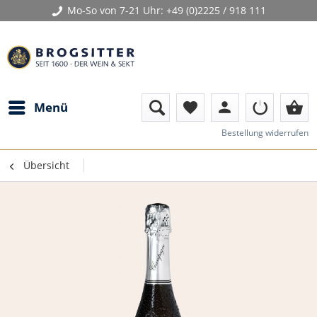
Mo-So von 7-21 Uhr:
+49 (0)2225 / 918 111
person
shopping_basket
Menü
favorite
Bestellung widerrufen
Übersicht