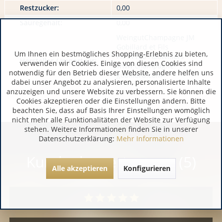
Restzucker:
0,00
Säuregehalt:
0,00
WeingutChampagne JM
Gobillard et Fils
Um Ihnen ein bestmögliches Shopping-Erlebnis zu bieten,
FR 51160 Hautvillers
Hersteller / Importeur:
verwenden wir Cookies. Einige von diesen Cookies sind
www.champagne-
notwendig für den Betrieb dieser Website, andere helfen uns
gobillard.com
dabei unser Angebot zu analysieren, personalisierte Inhalte
anzuzeigen und unsere Website zu verbessern. Sie können die
Cookies akzeptieren oder die Einstellungen ändern. Bitte
beachten Sie, dass auf Basis Ihrer Einstellungen womöglich
nicht mehr alle Funktionalitäten der Website zur Verfügung
stehen. Weitere Informationen finden Sie in unserer
Datenschutzerklärung:
Mehr Informationen
Kundenbewertungen (5)
Alle akzeptieren
Konfigurieren