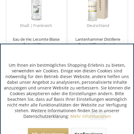
Elsaß | Frankreich
Deutschland
Eau de Vie: Lecomte Blaise
Lantenhammer Distillerie
Poire William...
Roter Williamsbrand...
Um Ihnen ein bestmögliches Shopping-Erlebnis zu bieten,
39,35 €
52,90 €
verwenden wir Cookies. Einige von diesen Cookies sind
notwendig für den Betrieb dieser Website, andere helfen uns
inkl. MwSt.
inkl. MwSt.
dabei unser Angebot zu analysieren, personalisierte Inhalte
0.7 Liter
(56,21 € / 1 Liter)
0.5 Liter
(105,80 € / 1 Liter)
anzuzeigen und unsere Website zu verbessern. Sie können die
Art.-Nr.:
9371
Art.-Nr.:
7708
Cookies akzeptieren oder die Einstellungen ändern. Bitte
Lieferzeit unbekannt
Verfügbar
beachten Sie, dass auf Basis Ihrer Einstellungen womöglich
nicht mehr alle Funktionalitäten der Website zur Verfügung
stehen. Weitere Informationen finden Sie in unserer
Ausverkauft
Datenschutzerklärung:
Mehr Informationen