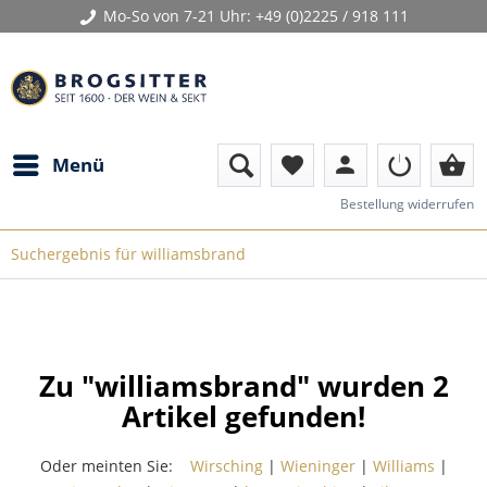
Mo-So von 7-21 Uhr:
+49 (0)2225 / 918 111
person
shopping_basket
Menü
favorite
Bestellung widerrufen
Suchergebnis für williamsbrand
Zu "williamsbrand" wurden
2
Artikel gefunden!
Oder meinten Sie:
Wirsching
|
Wieninger
|
Williams
|