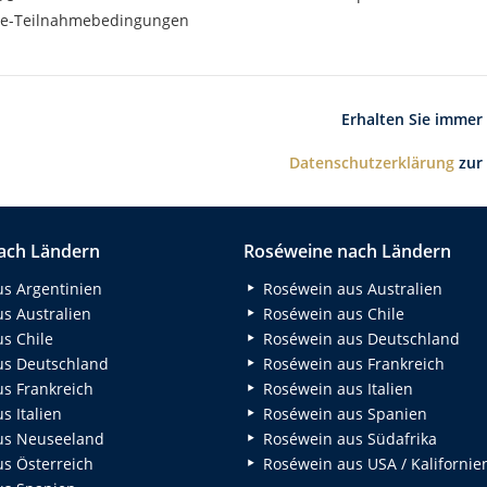
e-Teilnahmebedingungen
Erhalten Sie immer
Datenschutzerklärung
zur
ach Ländern
Roséweine nach Ländern
s Argentinien
Roséwein aus Australien
s Australien
Roséwein aus Chile
s Chile
Roséwein aus Deutschland
s Deutschland
Roséwein aus Frankreich
s Frankreich
Roséwein aus Italien
 Italien
Roséwein aus Spanien
us Neuseeland
Roséwein aus Südafrika
s Österreich
Roséwein aus USA / Kalifornie