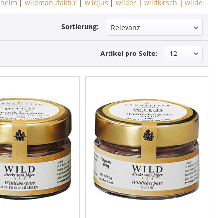
lhelm
|
wildmanufaktur
|
wildjus
|
wilder
|
wildkirsch
|
wilde
Sortierung:
Artikel pro Seite: