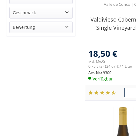
Valle de Curicó | 
Rot
Cabernet Franc
Geschmack
Valdivieso Cabern
Scheurebe
trocken
Single Vineyard 
Bewertung
Sauvignon Blanc
keine Angabe
& mehr
& mehr
18,50 €
& mehr
& mehr
inkl. MwSt.
0.75 Liter
(24,67 € / 1 Liter)
Art.-Nr.:
9300
Verfügbar