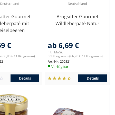
Deutschland
Deutschland
sitter Gourmet
Brogsitter Gourmet
leberpaté mit
Wildleberpaté Natur
eiselbeeren
69 €
ab 6,69 €
inkl. MwSt.
m
(66,90 € / 1 Kilogramm)
0.1 Kilogramm
(66,90 € / 1 Kilogramm)
22
Art.-Nr.:
200321
r
Verfügbar
Details
Details