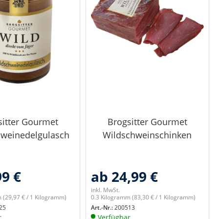
sitter Gourmet
Brogsitter Gourmet
hweinedelgulasch
Wildschweinschinken
99 €
ab 24,99 €
inkl. MwSt.
m
(29,97 € / 1 Kilogramm)
0.3 Kilogramm
(83,30 € / 1 Kilogramm)
25
Art.-Nr.:
200513
r
Verfügbar