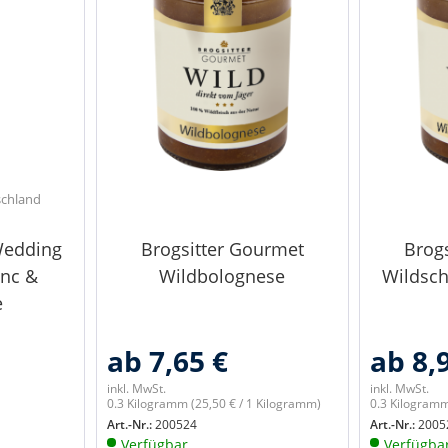
schland
Wedding
Brogsitter Gourmet
Brog
anc &
Wildbolognese
Wildsc
e
ab 7,65 €
ab 8,
inkl. MwSt.
inkl. MwSt.
0.3 Kilogramm
(25,50 € / 1 Kilogramm)
0.3 Kilogram
Art.-Nr.:
200524
Art.-Nr.:
2005
Verfügbar
Verfügba