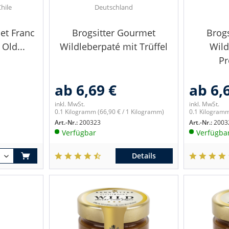
Chile
Deutschland
et Franc
Brogsitter Gourmet
Brog
Old...
Wildleberpaté mit Trüffel
Wild
Pr
ab 6,69 €
ab 6,
inkl. MwSt.
inkl. MwSt.
0.1 Kilogramm
(66,90 € / 1 Kilogramm)
0.1 Kilogram
Art.-Nr.:
200323
Art.-Nr.:
2003
Verfügbar
Verfügba
Details