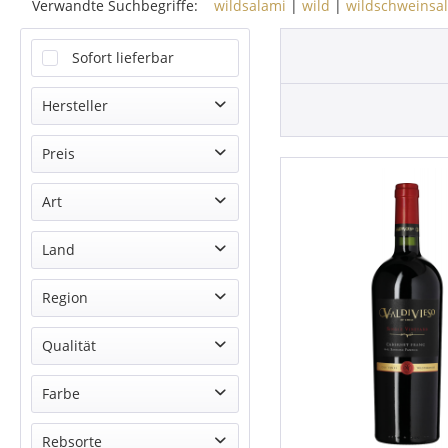
Verwandte Suchbegriffe:
wildsalami
|
wild
|
wildschweinsa
Sofort lieferbar
Hersteller
Brogsitter Gourmet
Preis
Jürgen Langbein
Art
Lisa Bunn
von
3,79 €
bis
24,99 €
VALDIVIESO
Weißwein
Land
Wild
Chile
Region
Rotwein
Deutschland
Rheinhessen
Qualität
Valle de Curicó
Qualitätswein
Farbe
DO Sagrada Familia
Weiß
Rebsorte