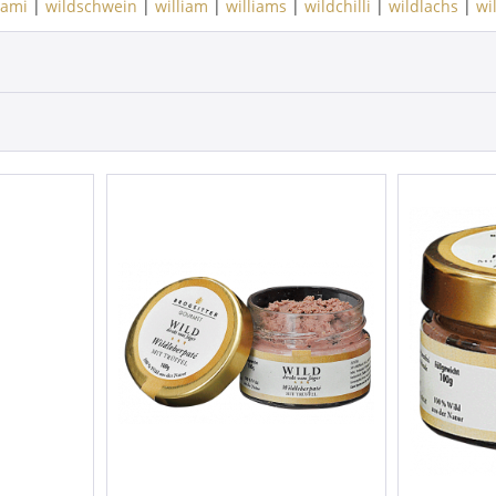
lami
|
wildschwein
|
william
|
williams
|
wildchilli
|
wildlachs
|
wi