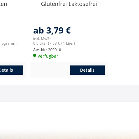
ken
Glutenfrei Laktosefrei
ab 3,79 €
inkl. MwSt.
 Kilogramm)
0.5 Liter
(7,58 € / 1 Liter)
Art.-Nr.:
200910
Verfügbar
Details
Details