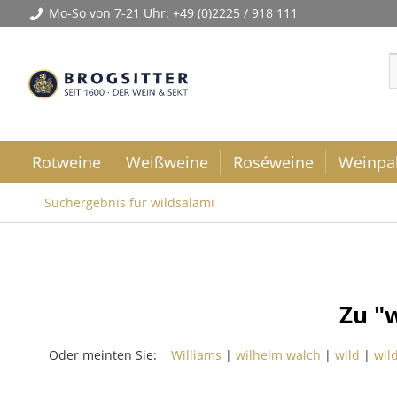
Mo-So von 7-21 Uhr:
+49 (0)2225 / 918 111
Rotweine
Weißweine
Roséweine
Weinpa
Suchergebnis für wildsalami
Zu "
Oder meinten Sie:
Williams
|
wilhelm walch
|
wild
|
wil