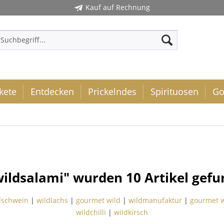
Kauf auf Rechnung
kete
Entdecken
Prickelndes
Spirituosen
Go
wildsalami" wurden
10
Artikel gefu
dschwein
|
wildlachs
|
gourmet wild
|
wildmanufaktur
|
gourmet w
wildchilli
|
wildkirsch