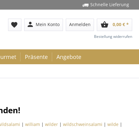
Schnelle Lieferung
person
shopping_basket
favorite
Mein Konto
Anmelden
0,00 € *
Bestellung widerrufen
urmet
Präsente
Angebote
nden!
ildsalami
|
william
|
wilder
|
wildschweinsalami
|
wilde
|