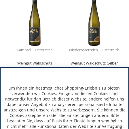
Kamptal | Österreich
Niederösterreich | Österreich
Weingut Waldschütz
Weingut Waldschütz Gelber
Sauvignon Blanc
Muskateller
Um Ihnen ein bestmögliches Shopping-Erlebnis zu bieten,
13,20 €
13,20 €
verwenden wir Cookies. Einige von diesen Cookies sind
notwendig für den Betrieb dieser Website, andere helfen uns
inkl. MwSt.
inkl. MwSt.
dabei unser Angebot zu analysieren, personalisierte Inhalte
0.75 Liter
(17,60 € / 1 Liter)
0.75 Liter
(17,60 € / 1 Liter)
anzuzeigen und unsere Website zu verbessern. Sie können die
Art.-Nr.:
9434
Art.-Nr.:
9433
Cookies akzeptieren oder die Einstellungen ändern. Bitte
Verfügbar
Verfügbar
beachten Sie, dass auf Basis Ihrer Einstellungen womöglich
nicht mehr alle Funktionalitäten der Website zur Verfügung