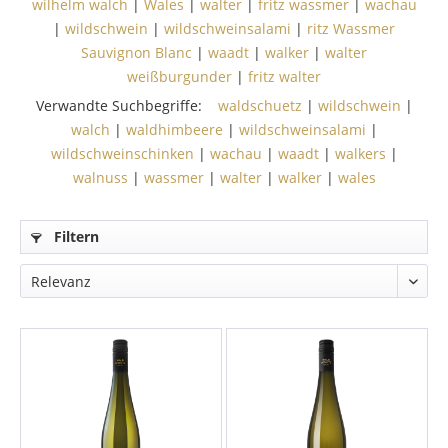
wilhelm walch
|
Wales
|
walter
|
fritz wassmer
|
wachau
|
wildschwein
|
wildschweinsalami
|
ritz Wassmer
Sauvignon Blanc
|
waadt
|
walker
|
walter
weißburgunder
|
fritz walter
Verwandte Suchbegriffe:
waldschuetz
|
wildschwein
|
walch
|
waldhimbeere
|
wildschweinsalami
|
wildschweinschinken
|
wachau
|
waadt
|
walkers
|
walnuss
|
wassmer
|
walter
|
walker
|
wales
Filtern