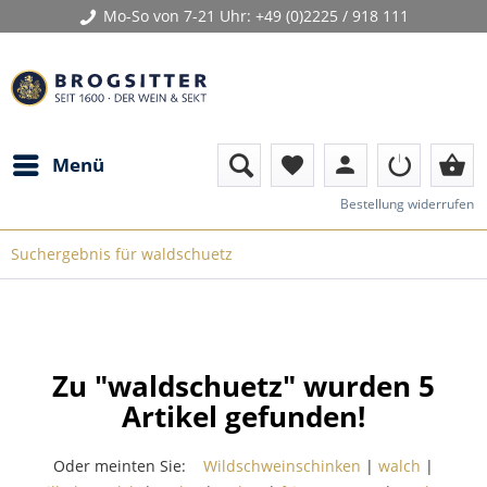
Mo-So von 7-21 Uhr:
+49 (0)2225 / 918 111
person
shopping_basket
Menü
favorite
Bestellung widerrufen
Suchergebnis für waldschuetz
Zu "waldschuetz" wurden
5
Artikel gefunden!
Oder meinten Sie:
Wildschweinschinken
|
walch
|