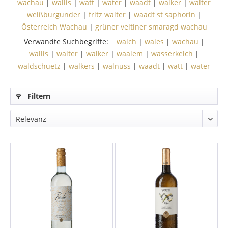
wachau
|
wallis
|
watt
|
water
|
waadt
|
walker
|
walter
weißburgunder
|
fritz walter
|
waadt st saphorin
|
Österreich Wachau
|
grüner veltiner smaragd wachau
Verwandte Suchbegriffe:
walch
|
wales
|
wachau
|
wallis
|
walter
|
walker
|
waalem
|
wasserkelch
|
waldschuetz
|
walkers
|
walnuss
|
waadt
|
watt
|
water
Filtern