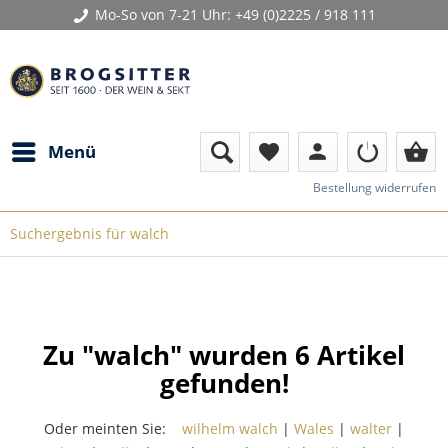
Mo-So von 7-21 Uhr:
+49 (0)2225 / 918 111
person
shopping_basket
Menü
favorite
Bestellung widerrufen
Suchergebnis für walch
Zu "walch" wurden
6
Artikel
gefunden!
Oder meinten Sie:
wilhelm walch
|
Wales
|
walter
|