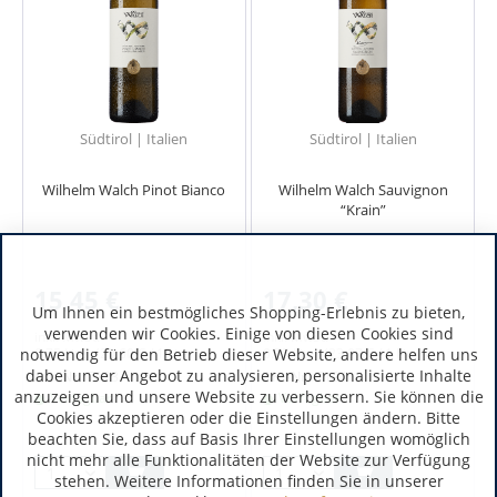
Südtirol | Italien
Südtirol | Italien
Wilhelm Walch Pinot Bianco
Wilhelm Walch Sauvignon
“Krain”
15,45 €
17,30 €
Um Ihnen ein bestmögliches Shopping-Erlebnis zu bieten,
verwenden wir Cookies. Einige von diesen Cookies sind
inkl. MwSt.
inkl. MwSt.
notwendig für den Betrieb dieser Website, andere helfen uns
0.75 Liter
(20,60 € / 1 Liter)
0.75 Liter
(23,07 € / 1 Liter)
dabei unser Angebot zu analysieren, personalisierte Inhalte
Art.-Nr.:
7123
Art.-Nr.:
7124
anzuzeigen und unsere Website zu verbessern. Sie können die
Verfügbar
Verfügbar
Cookies akzeptieren oder die Einstellungen ändern. Bitte
beachten Sie, dass auf Basis Ihrer Einstellungen womöglich
nicht mehr alle Funktionalitäten der Website zur Verfügung
stehen. Weitere Informationen finden Sie in unserer