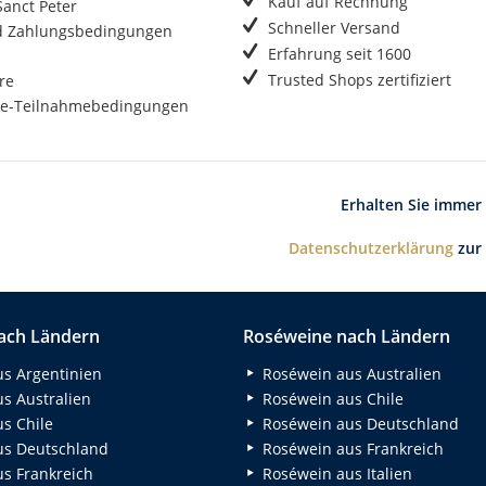
Kauf auf Rechnung
anct Peter
Schneller Versand
d Zahlungsbedingungen
Erfahrung seit 1600
Trusted Shops zertifiziert
re
e-Teilnahmebedingungen
Erhalten Sie immer
Datenschutzerklärung
zur
ach Ländern
Roséweine nach Ländern
s Argentinien
Roséwein aus Australien
s Australien
Roséwein aus Chile
s Chile
Roséwein aus Deutschland
s Deutschland
Roséwein aus Frankreich
s Frankreich
Roséwein aus Italien