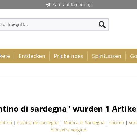
Kauf auf Rechnung
kete
Entdecken
Prickelndes
Spirituosen
Go
ntino di sardegna" wurden
1
Artike
ntino
|
monica de sardegna
|
Monica di Sardegna
|
saucen
|
ver
olio extra vergine