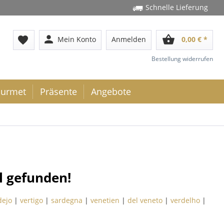
Schnelle Lieferung
person
shopping_basket
favorite
Mein Konto
Anmelden
0,00 € *
Bestellung widerrufen
urmet
Präsente
Angebote
l gefunden!
dejo
|
vertigo
|
sardegna
|
venetien
|
del veneto
|
verdelho
|