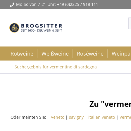
Mo-So von 7-21 Uhr:
+49 (0)2225 / 918 111
Rotweine
Weißweine
Roséweine
Weinpa
Suchergebnis für vermentino di sardegna
Zu "verme
Oder meinten Sie:
Veneto
|
savigny
|
italien veneto
|
Verme