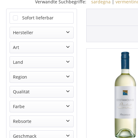
Verwandte Suchbegriffe:
sardegna
|
vermentin
Sofort lieferbar
Hersteller
Argiolas
Art
Weißwein
Land
Italien
Region
Sardinien
Qualität
Sardegna DOC
Farbe
Weiß
Rebsorte
Vermentino
Geschmack