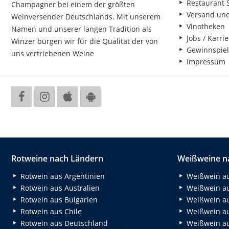
Restaurant S
Champagner bei einem der größten
Versand un
Weinversender Deutschlands. Mit unserem
Vinotheken
Namen und unserer langen Tradition als
Jobs / Karrie
Winzer bürgen wir für die Qualität der von
Gewinnspiel
uns vertriebenen Weine
Impressum
Rotweine nach Ländern
Weißweine n
Rotwein aus Argentinien
Weißwein au
Rotwein aus Australien
Weißwein au
Rotwein aus Bulgarien
Weißwein au
Rotwein aus Chile
Weißwein au
Rotwein aus Deutschland
Weißwein au