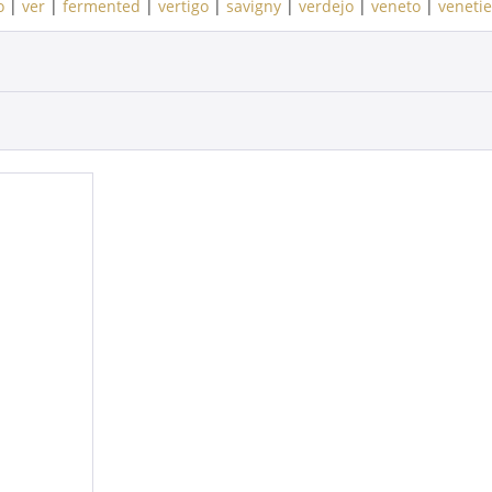
o
|
ver
|
fermented
|
vertigo
|
savigny
|
verdejo
|
veneto
|
veneti