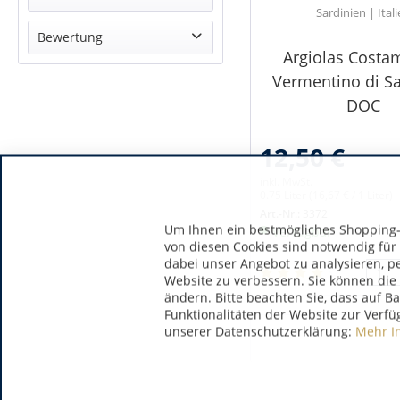
Sardinien | Ital
trocken
Bewertung
Argiolas Costa
& mehr
Vermentino di S
& mehr
DOC
& mehr
& mehr
12,50 €
inkl. MwSt.
0.75 Liter
(16,67 € / 1 Liter)
Art.-Nr.:
3372
Um Ihnen ein bestmögliches Shopping-E
Verfügbar
von diesen Cookies sind notwendig für
dabei unser Angebot zu analysieren, p
Website zu verbessern. Sie können die 
ändern. Bitte beachten Sie, dass auf B
Funktionalitäten der Website zur Verfü
unserer Datenschutzerklärung:
Mehr I