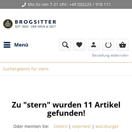
Mo-So von 7-21 Uhr:
+49 (0)2225 / 918 111
person
shopping_basket
Menü
favorite
Bestellung widerrufen
Suchergebnis für stern
Zu "stern" wurden
11
Artikel
gefunden!
Oder meinten Sie:
Ostern
|
osternest
|
würzburger