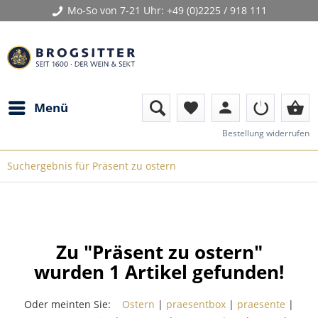
Mo-So von 7-21 Uhr:
+49 (0)2225 / 918 111
person
shopping_basket
Menü
favorite
Bestellung widerrufen
Suchergebnis für Präsent zu ostern
Zu "Präsent zu ostern"
wurden
1
Artikel gefunden!
Oder meinten Sie:
Ostern
|
praesentbox
|
praesente
|