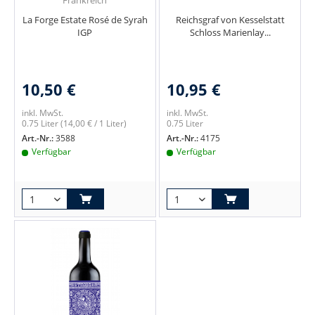
Frankreich
La Forge Estate Rosé de Syrah
Reichsgraf von Kesselstatt
IGP
Schloss Marienlay...
10,50 €
10,95 €
inkl. MwSt.
inkl. MwSt.
0.75 Liter
(14,00 € / 1 Liter)
0.75 Liter
Art.-Nr.:
3588
Art.-Nr.:
4175
Verfügbar
Verfügbar