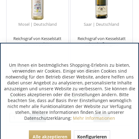
Mosel | Deutschland
Saar | Deutschland
Reichsgraf von Kesselstatt
Reichsgraf von Kesselstatt
Sommerpalais...
Scharzhofberger...
Um Ihnen ein bestmögliches Shopping-Erlebnis zu bieten,
11,50 €
35,95 €
verwenden wir Cookies. Einige von diesen Cookies sind
notwendig für den Betrieb dieser Website, andere helfen uns
inkl. MwSt.
inkl. MwSt.
dabei unser Angebot zu analysieren, personalisierte Inhalte
0.75 Liter
(15,33 € / 1 Liter)
0.75 Liter
(47,93 € / 1 Liter)
anzuzeigen und unsere Website zu verbessern. Sie können die
Art.-Nr.:
3145
Art.-Nr.:
3499
Cookies akzeptieren oder die Einstellungen ändern. Bitte
Verfügbar
Verfügbar
beachten Sie, dass auf Basis Ihrer Einstellungen womöglich
nicht mehr alle Funktionalitäten der Website zur Verfügung
stehen. Weitere Informationen finden Sie in unserer
Datenschutzerklärung:
Mehr Informationen
Alle akzeptieren
Konfigurieren