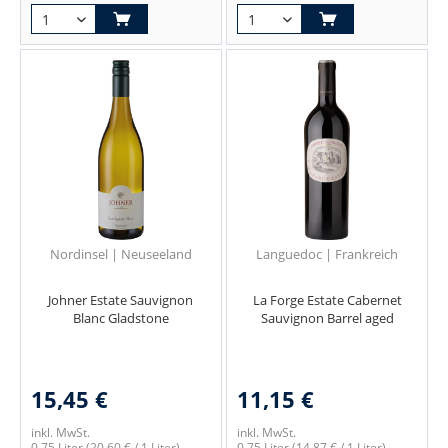
Nordinsel | Neuseeland
Languedoc | Frankreich
Johner Estate Sauvignon
La Forge Estate Cabernet
Blanc Gladstone
Sauvignon Barrel aged
15,45 €
11,15 €
inkl. MwSt.
inkl. MwSt.
0.75 Liter
(20,60 € / 1 Liter)
0.75 Liter
(14,87 € / 1 Liter)