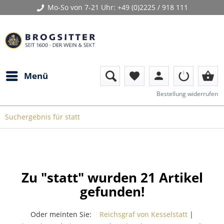
Mo-So von 7-21 Uhr:
+49 (0)2225 / 918 111
person
shopping_basket
Menü
favorite
Bestellung widerrufen
Suchergebnis für statt
Zu "statt" wurden
21
Artikel
gefunden!
Oder meinten Sie:
Reichsgraf von Kesselstatt
|