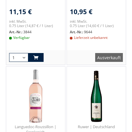
11,15 €
10,95 €
inkl. MwSt.
inkl. MwSt.
0.75 Liter
(14,87 € / 1 Liter)
0.75 Liter
(14,60 € / 1 Liter)
Art.-Nr.:
3844
Art.-Nr.:
9644
Verfügbar
Lieferzeit unbekannt
Ausverkauft
Languedoc-Roussillon |
Ruwer | Deutschland