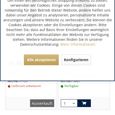
Um Ihnen ein bestmögliches Shopping-Erlebnis zu bieten,
verwenden wir Cookies. Einige von diesen Cookies sind
notwendig für den Betrieb dieser Website, andere helfen uns
dabei unser Angebot zu analysieren, personalisierte Inhalte
anzuzeigen und unsere Website zu verbessern. Sie können die
Cookies akzeptieren oder die Einstellungen ändern. Bitte
Burgenland | Österreich
Apulien | Italien
beachten Sie, dass auf Basis Ihrer Einstellungen womöglich
nicht mehr alle Funktionalitäten der Website zur Verfügung
Hillinger Hillside White
Cantine due Palme 1943 del
stehen. Weitere Informationen finden Sie in unserer
Presidente Barrique
Datenschutzerklärung:
Mehr Informationen
Alle akzeptieren
Konfigurieren
15,95 €
37,80 €
inkl. MwSt.
inkl. MwSt.
0.75 Liter
0.75 Liter
(50,40 € / 1 Liter)
Art.-Nr.:
7155
Art.-Nr.:
5921
Lieferzeit unbekannt
Verfügbar
Ausverkauft