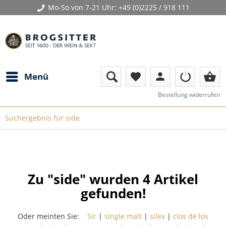
Mo-So von 7-21 Uhr:
+49 (0)2225 / 918 111
person
shopping_basket
Menü
favorite
Bestellung widerrufen
Suchergebnis für side
Zu "side" wurden
4
Artikel
gefunden!
Oder meinten Sie:
Sir
|
single malt
|
silex
|
clos de los