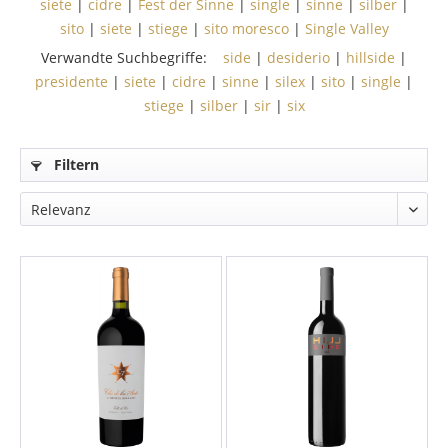
siete
|
cidre
|
Fest der Sinne
|
single
|
sinne
|
silber
|
sito
|
siete
|
stiege
|
sito moresco
|
Single Valley
Verwandte Suchbegriffe:
side
|
desiderio
|
hillside
|
presidente
|
siete
|
cidre
|
sinne
|
silex
|
sito
|
single
|
stiege
|
silber
|
sir
|
six
Filtern