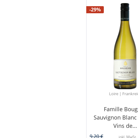
-29%
Loire | Frankrei
Famille Boug
Sauvignon Blanc
Vins de...
9,20 €
inkl. MwSt.