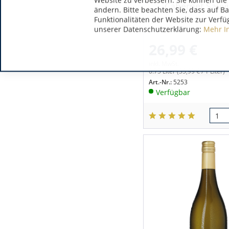
Website zu verbessern. Sie können die 
Cabernet Sauv
ändern. Bitte beachten Sie, dass auf B
Wilhelm Walch
Funktionalitäten der Website zur Verfü
Z. Alexander Brown
unserer Datenschutzerklärung:
Mehr I
26,99 €
inkl. MwSt.
0.75 Liter
(35,99 € / 1 Liter)
Art.-Nr.:
5253
Verfügbar