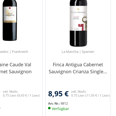
edoc | Frankreich
La Mancha | Spanien
ine Caude Val
Finca Antigua Cabernet
rnet Sauvignon
Sauvignon Crianza Single...
€
8,95 €
inkl. MwSt.
inkl. MwSt.
0.75 Liter
(9,93 € / 1 Liter)
0.75 Liter
(11,93 € / 1 Liter)
Art.-Nr.:
9812
r
Verfügbar