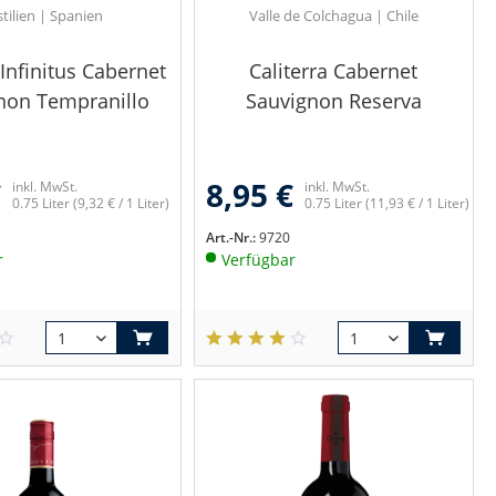
tilien | Spanien
Valle de Colchagua | Chile
Infinitus Cabernet
Caliterra Cabernet
non Tempranillo
Sauvignon Reserva
€
8,95 €
inkl. MwSt.
inkl. MwSt.
0.75 Liter
(9,32 € / 1 Liter)
0.75 Liter
(11,93 € / 1 Liter)
Art.-Nr.:
9720
r
Verfügbar