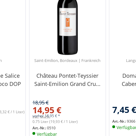
en
Saint-Emilion, Bordeaux | Frankreich
Langu
e Salice
Château Pontet-Teyssier
Doma
coco DOP
Saint-Emilion Grand Cru...
Cabe
18,95 €
7,45 
14,95 €
3,32 € / 1 Liter)
vorher
18,95 € *
inkl. MwSt.
Art.-Nr.:
9366
0.75 Liter
(19,93 € / 1 Liter)
Verfügba
Art.-Nr.:
0510
Verfügbar