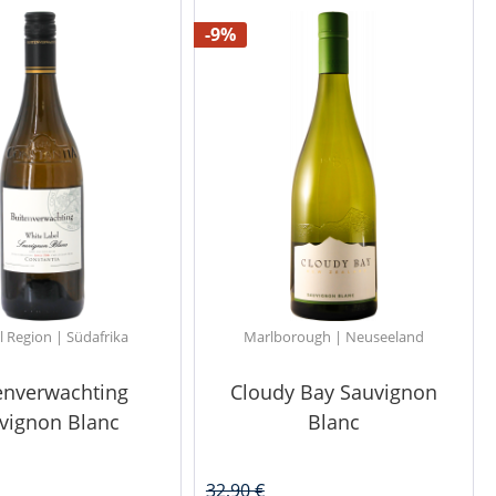
-9%
l Region | Südafrika
Marlborough | Neuseeland
enverwachting
Cloudy Bay Sauvignon
vignon Blanc
Blanc
32,90 €