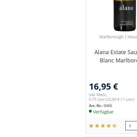
Marlborough | Neus
Alana Estate Sa
Blanc Marlbo
16,95 €
inkl. MwSt.
0.75 Liter
(22,60 € / 1 Liter)
Art.-Nr.:
9466
Verfügbar