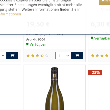
Cookies akzeptieren oder die Einstellungen
ignon
Cabernet Sauvignon
asis Ihrer Einstellungen womöglich nicht mehr alle
Estate...
Merl
gung stehen. Weitere Informationen finden Sie in
nformationen
19,50 €
6,30 
inkl. MwSt.
Art.-Nr.:
4100
0.75 Liter
(26,00 € / 1 Liter)
Verfügba
Art.-Nr.:
9604
Verfügbar
-23%