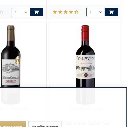
eaux | Frankreich
Valle Central | Chile
eix Le Grand
Valdivieso Cabernet
 akzeptieren
Konfigurieren