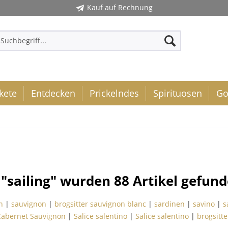
Kauf auf Rechnung
kete
Entdecken
Prickelndes
Spirituosen
Go
 "sailing" wurden
88
Artikel gefund
n
|
sauvignon
|
brogsitter sauvignon blanc
|
sardinen
|
savino
|
s
 Cabernet Sauvignon
|
Salice salentino
|
Salice salentino
|
brogsitt