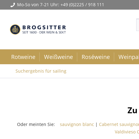
Mo-So von 7-21 Uhr:
+49 (0)2225 / 918 111
Rotweine
Weißweine
Roséweine
Weinpa
Suchergebnis für sailing
Zu
Oder meinten Sie:
sauvignon blanc
|
Cabernet sauvigno
Valdivieso