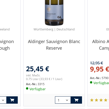
eeland
Württemberg | Deutschland
E
uvignon
Aldinger Sauvignon Blanc
Albino 
rough
Reserve
Cam
12,95 €
25,45 €
9,95 
inkl. MwSt.
Art.-Nr.:
5790
0.75 Liter
(33,93 € / 1 Liter)
Verfügba
Art.-Nr.:
3315
Verfügbar