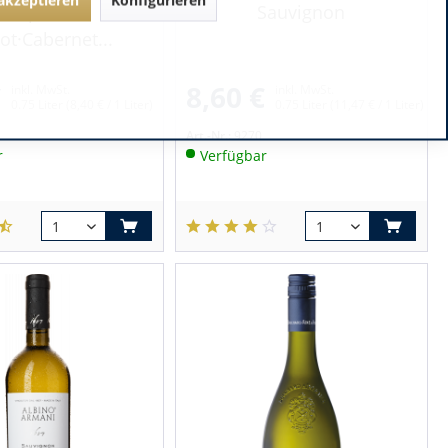
Chapelain
Sauvignon
ot·Cabernet...
€
8,60 €
inkl. MwSt.
inkl. MwSt.
0.75 Liter
(8,40 € / 1 Liter)
0.75 Liter
(11,47 € / 1 Liter)
Art.-Nr.:
9270
r
Verfügbar