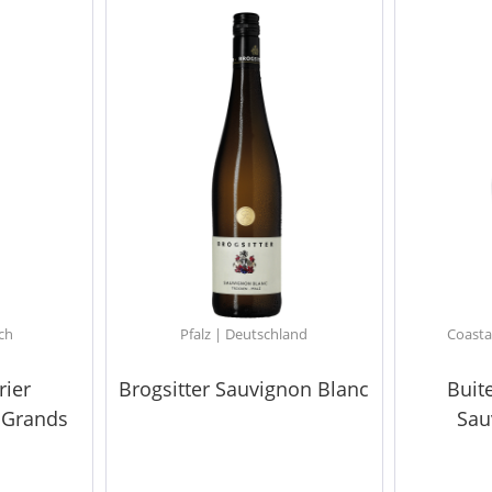
ch
Pfalz | Deutschland
Coasta
rier
Brogsitter Sauvignon Blanc
Buit
 Grands
Sau