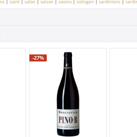
ice
|
saint
|
salon
|
saison
|
savino
|
solingen
|
sardiniens
|
sardi
3
-27%