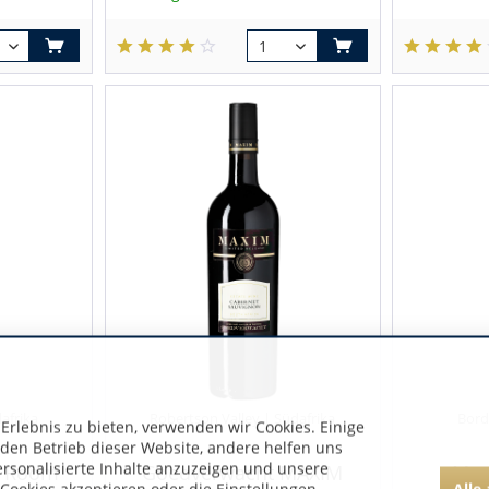
afrika
Robertson Valley | Südafrika
Bord
rlebnis zu bieten, verwenden wir Cookies. Einige
 den Betrieb dieser Website, andere helfen uns
ersonalisierte Inhalte anzuzeigen und unsere
c Room
Goedverwacht MAXIM
Mou
Alle