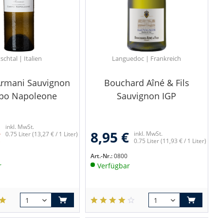
tschtal | Italien
Languedoc | Frankreich
Armani Sauvignon
Bouchard Aîné & Fils
po Napoleone
Sauvignon IGP
inkl. MwSt.
8,95 €
€
inkl. MwSt.
0.75 Liter
(13,27 € / 1 Liter)
0.75 Liter
(11,93 € / 1 Liter)
Art.-Nr.:
0800
r
Verfügbar