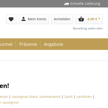
Schnelle Lieferung
person
shopping_basket
favorite
Mein Konto
Anmelden
0,00 € *
Bestellung widerrufen
urmet
Präsente
Angebote
en!
aison
|
sauvignon blanc sommerwind
|
Saint
|
sardinien
|
er sauvignon