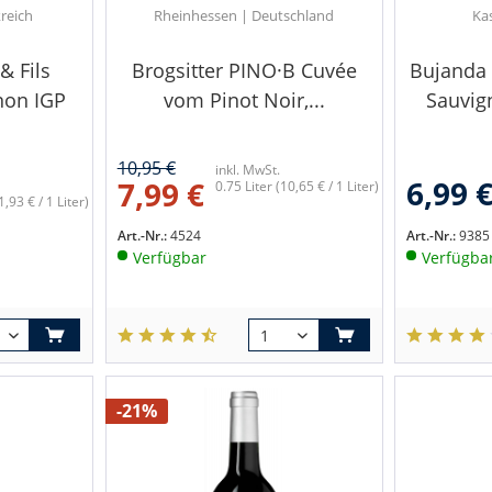
reich
Rheinhessen | Deutschland
Kas
& Fils
Brogsitter PINO·B Cuvée
Bujanda 
non IGP
vom Pinot Noir,...
Sauvig
10,95 €
inkl. MwSt.
6,99 
7,99 €
0.75 Liter
(10,65 € / 1 Liter)
1,93 € / 1 Liter)
Art.-Nr.:
4524
Art.-Nr.:
9385
Verfügbar
Verfügba
-21%