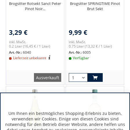
Brogsitter Rotsekt Sanct Peter
Brogsitter SPRINGTIME Pinot
Pinot Noir...
Brut Sekt
3,29 €
9,99 €
inkl. MwSt.
inkl. MwSt.
0.2 Liter
(16,45 € / 1 Liter)
0.75 Liter
(13,32 € / 1 Liter)
Art.-Nr.:
6040
Art.-Nr.:
6005
Lieferzeit unbekannt
Verfügbar
Ausverkauft
Um Ihnen ein bestmögliches Shopping-Erlebnis zu bieten,
verwenden wir Cookies. Einige von diesen Cookies sind
notwendig für den Betrieb dieser Website, andere helfen uns
dabei unser Angebot zu analysieren, personalisierte Inhalte