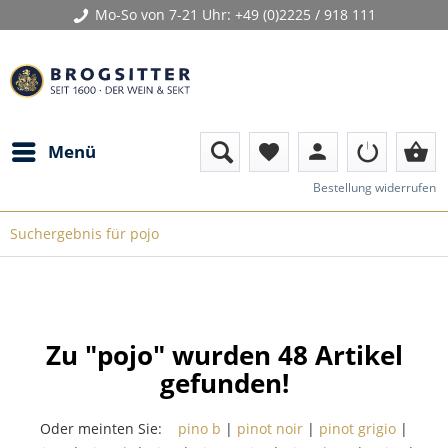
Mo-So von 7-21 Uhr:
+49 (0)2225 / 918 111
person
shopping_basket
Menü
favorite
Bestellung widerrufen
Suchergebnis für pojo
Zu "pojo" wurden
48
Artikel
gefunden!
Oder meinten Sie:
pino b
|
pinot noir
|
pinot grigio
|