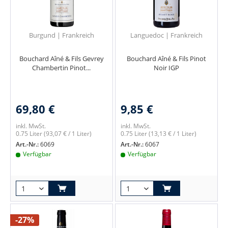
Burgund | Frankreich
Languedoc | Frankreich
Bouchard Aîné & Fils Gevrey
Bouchard Aîné & Fils Pinot
Chambertin Pinot...
Noir IGP
69,80 €
9,85 €
inkl. MwSt.
inkl. MwSt.
0.75 Liter
(93,07 € / 1 Liter)
0.75 Liter
(13,13 € / 1 Liter)
Art.-Nr.:
6069
Art.-Nr.:
6067
Verfügbar
Verfügbar
-27%