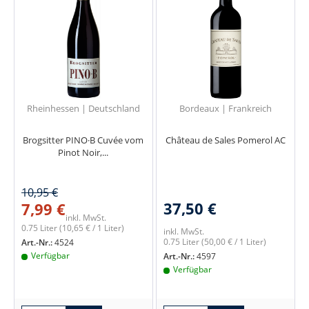
Rheinhessen | Deutschland
Bordeaux | Frankreich
Brogsitter PINO·B Cuvée vom
Château de Sales Pomerol AC
Pinot Noir,...
10,95 €
37,50 €
7,99 €
inkl. MwSt.
0.75 Liter
(10,65 € / 1 Liter)
inkl. MwSt.
0.75 Liter
(50,00 € / 1 Liter)
Art.-Nr.:
4524
Verfügbar
Art.-Nr.:
4597
Verfügbar