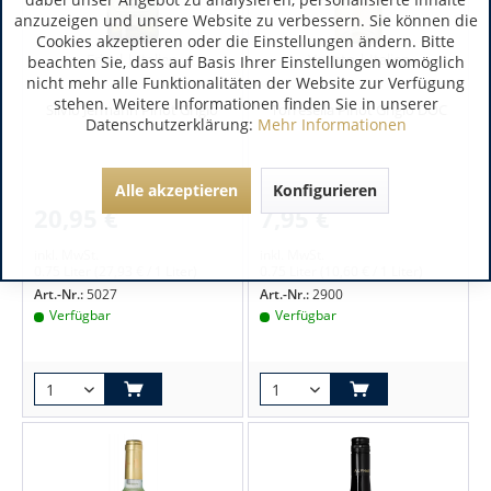
anzuzeigen und unsere Website zu verbessern. Sie können die
Cookies akzeptieren oder die Einstellungen ändern. Bitte
Friaul | Italien
Veneto | Italien
beachten Sie, dass auf Basis Ihrer Einstellungen womöglich
nicht mehr alle Funktionalitäten der Website zur Verfügung
stehen. Weitere Informationen finden Sie in unserer
Silvio Jermann Pinot Grigio
Torresella Pinot Grigio DOC
Datenschutzerklärung:
Mehr Informationen
Alle akzeptieren
Konfigurieren
20,95 €
7,95 €
inkl. MwSt.
inkl. MwSt.
0.75 Liter
(27,93 € / 1 Liter)
0.75 Liter
(10,60 € / 1 Liter)
Art.-Nr.:
5027
Art.-Nr.:
2900
Verfügbar
Verfügbar