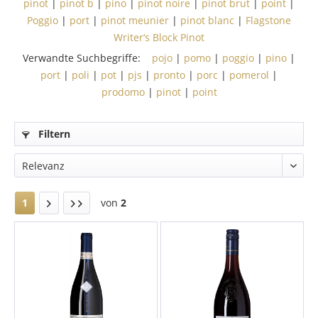
pinot
|
pinot b
|
pino
|
pinot noire
|
pinot brut
|
point
|
Poggio
|
port
|
pinot meunier
|
pinot blanc
|
Flagstone
Writer‘s Block Pinot
Verwandte Suchbegriffe:
pojo
|
pomo
|
poggio
|
pino
|
port
|
poli
|
pot
|
pjs
|
pronto
|
porc
|
pomerol
|
prodomo
|
pinot
|
point
Filtern
1
von
2