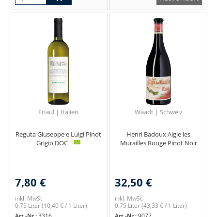
Friaul | Italien
Waadt | Schweiz
Reguta Giuseppe e Luigi Pinot
Henri Badoux Aigle les
Grigio DOC
Murailles Rouge Pinot Noir
7,80 €
32,50 €
inkl. MwSt.
inkl. MwSt.
0.75 Liter
(10,40 € / 1 Liter)
0.75 Liter
(43,33 € / 1 Liter)
Art.-Nr.:
3316
Art.-Nr.:
9077