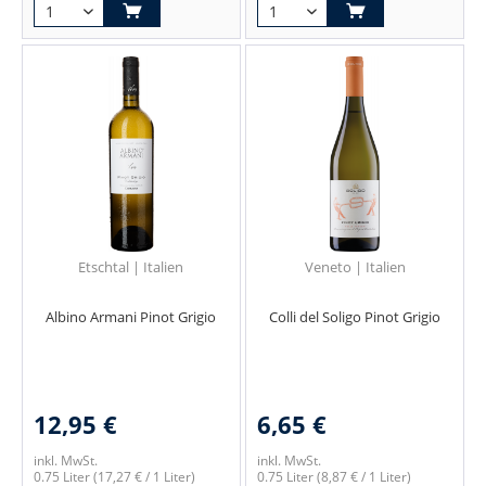
Etschtal | Italien
Veneto | Italien
Albino Armani Pinot Grigio
Colli del Soligo Pinot Grigio
12,95 €
6,65 €
inkl. MwSt.
inkl. MwSt.
0.75 Liter
(17,27 € / 1 Liter)
0.75 Liter
(8,87 € / 1 Liter)