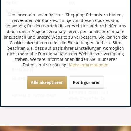
Farbe:
Rot
Rebsorte:
Pinot Noir
Um Ihnen ein bestmögliches Shopping-Erlebnis zu bieten,
Geschmack:
trocken
verwenden wir Cookies. Einige von diesen Cookies sind
notwendig für den Betrieb dieser Website, andere helfen uns
Zusätzliche
dabei unser Angebot zu analysieren, personalisierte Inhalte
Produktinformationen:
anzuzeigen und unsere Website zu verbessern. Sie können die
Cookies akzeptieren oder die Einstellungen ändern. Bitte
Jahrgang:
2023
beachten Sie, dass auf Basis Ihrer Einstellungen womöglich
Lagerfähigkeit:
Lagerfähig bis 2028
nicht mehr alle Funktionalitäten der Website zur Verfügung
stehen. Weitere Informationen finden Sie in unserer
Alkoholgehalt:
0,00
Datenschutzerklärung:
Mehr Informationen
Restzucker:
0,00
Säuregehalt:
0,00
Alle akzeptieren
Konfigurieren
WeinhausBrogsitter
DE 53501 Grafschaft
Hersteller / Importeur:
www.brogsitter.de