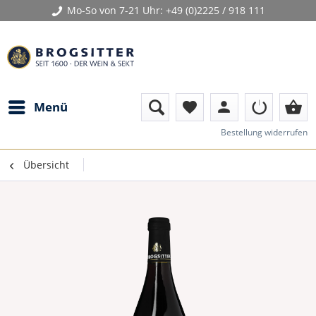
Mo-So von 7-21 Uhr:
+49 (0)2225 / 918 111
person
shopping_basket
Menü
favorite
Bestellung widerrufen
Übersicht