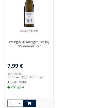
Deutschland
Weingut Uli Metzger Riesling
"Pastorenstück"
7,99 €
inkl. MwSt.
0.75 Liter
(10,65 € / 1 Liter)
Art.-Nr.:
3643
Verfügbar