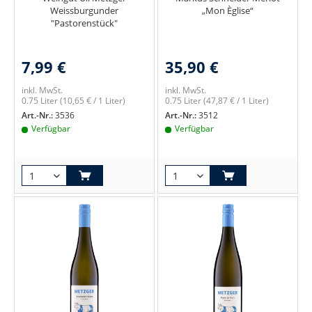
Weissburgunder
„Mon Èglise“
"Pastorenstück"
7,99 €
35,90 €
inkl. MwSt.
inkl. MwSt.
0.75 Liter
(10,65 € / 1 Liter)
0.75 Liter
(47,87 € / 1 Liter)
Art.-Nr.:
3536
Art.-Nr.:
3512
Verfügbar
Verfügbar