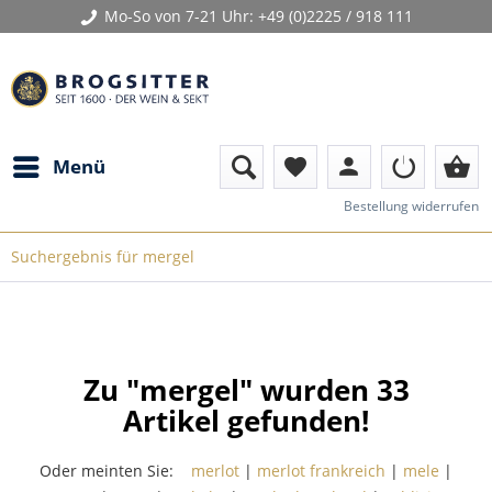
Mo-So von 7-21 Uhr:
+49 (0)2225 / 918 111
person
shopping_basket
Menü
favorite
Bestellung widerrufen
Suchergebnis für mergel
Zu "mergel" wurden
33
Artikel gefunden!
Oder meinten Sie:
merlot
|
merlot frankreich
|
mele
|