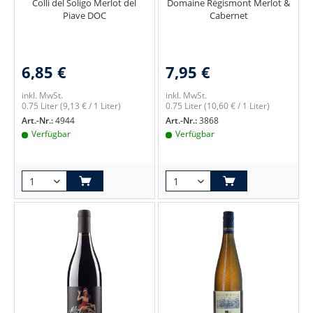
Colli del Soligo Merlot del
Domaine Régismont Merlot &
Piave DOC
Cabernet
6,85 €
7,95 €
inkl. MwSt.
inkl. MwSt.
0.75 Liter
(9,13 € / 1 Liter)
0.75 Liter
(10,60 € / 1 Liter)
Art.-Nr.:
4944
Art.-Nr.:
3868
Verfügbar
Verfügbar