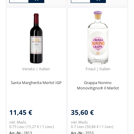
Veneto | Italien
Friaul | Italien
Santa Margherita Merlot IGP
Grappa Nonino
Monovitigno® Il Merlot
11,45 €
35,60 €
inkl. MwSt.
inkl. MwSt.
0.75 Liter
(15,27 € / 1 Liter)
0.7 Liter
(50,86 € / 1 Liter)
Art.-Nr.:
2813
Art.-Nr.:
3553