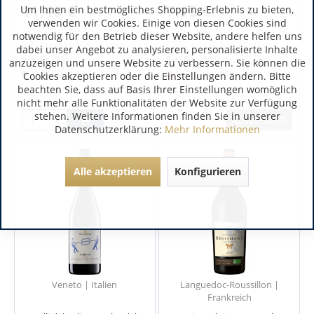
11,40 €
7,95 €
Um Ihnen ein bestmögliches Shopping-Erlebnis zu bieten,
verwenden wir Cookies. Einige von diesen Cookies sind
inkl. MwSt.
inkl. MwSt.
notwendig für den Betrieb dieser Website, andere helfen uns
0.75 Liter
(15,20 € / 1 Liter)
0.75 Liter
(10,60 € / 1 Liter)
dabei unser Angebot zu analysieren, personalisierte Inhalte
Art.-Nr.:
3359
Art.-Nr.:
5539
anzuzeigen und unsere Website zu verbessern. Sie können die
Verfügbar
Lieferzeit unbekannt
Cookies akzeptieren oder die Einstellungen ändern. Bitte
beachten Sie, dass auf Basis Ihrer Einstellungen womöglich
nicht mehr alle Funktionalitäten der Website zur Verfügung
stehen. Weitere Informationen finden Sie in unserer
Ausverkauft
Datenschutzerklärung:
Mehr Informationen
Alle akzeptieren
Konfigurieren
Veneto | Italien
Languedoc-Roussillon |
Frankreich