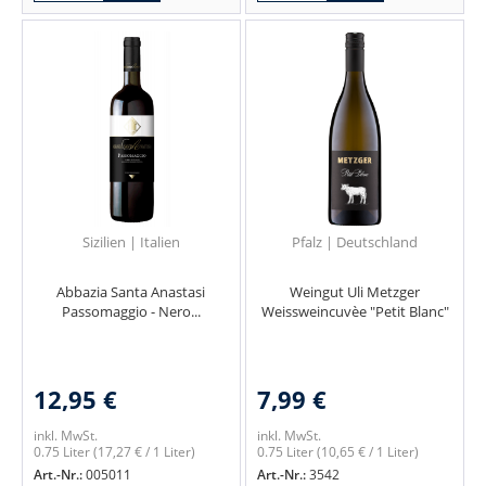
Sizilien | Italien
Pfalz | Deutschland
Abbazia Santa Anastasi
Weingut Uli Metzger
Passomaggio - Nero...
Weissweincuvèe "Petit Blanc"
12,95 €
7,99 €
inkl. MwSt.
inkl. MwSt.
0.75 Liter
(17,27 € / 1 Liter)
0.75 Liter
(10,65 € / 1 Liter)
Art.-Nr.:
005011
Art.-Nr.:
3542