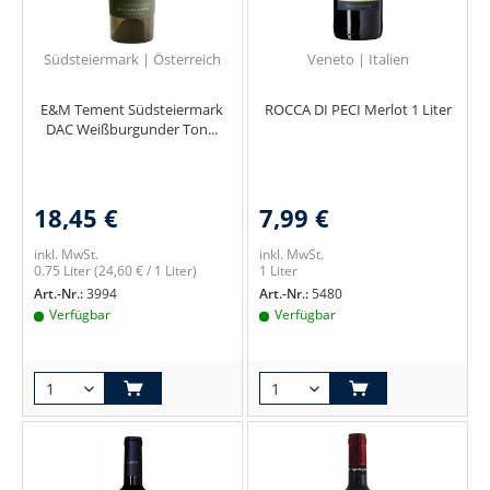
Südsteiermark | Österreich
Veneto | Italien
E&M Tement Südsteiermark
ROCCA DI PECI Merlot 1 Liter
DAC Weißburgunder Ton...
18,45 €
7,99 €
inkl. MwSt.
inkl. MwSt.
0.75 Liter
(24,60 € / 1 Liter)
1 Liter
Art.-Nr.:
3994
Art.-Nr.:
5480
Verfügbar
Verfügbar