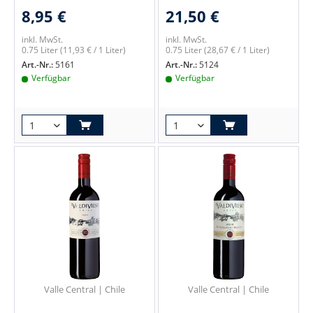
8,95 €
21,50 €
inkl. MwSt.
inkl. MwSt.
0.75 Liter
(11,93 € / 1 Liter)
0.75 Liter
(28,67 € / 1 Liter)
Art.-Nr.:
5161
Art.-Nr.:
5124
Verfügbar
Verfügbar
Valle Central | Chile
Valle Central | Chile