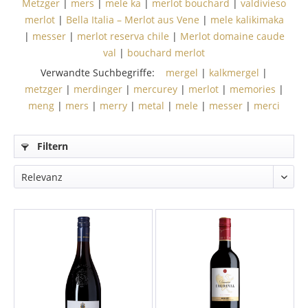
Metzger
|
mers
|
mele ka
|
merlot bouchard
|
valdivieso
merlot
|
Bella Italia – Merlot aus Vene
|
mele kalikimaka
|
messer
|
merlot reserva chile
|
Merlot domaine caude
val
|
bouchard merlot
Verwandte Suchbegriffe:
mergel
|
kalkmergel
|
metzger
|
merdinger
|
mercurey
|
merlot
|
memories
|
meng
|
mers
|
merry
|
metal
|
mele
|
messer
|
merci
Filtern