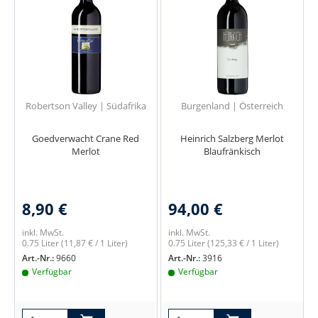
Robertson Valley | Südafrika
Burgenland | Österreich
Goedverwacht Crane Red
Heinrich Salzberg Merlot
Merlot
Blaufränkisch
8,90 €
94,00 €
inkl. MwSt.
inkl. MwSt.
0.75 Liter
(11,87 € / 1 Liter)
0.75 Liter
(125,33 € / 1 Liter)
Art.-Nr.:
9660
Art.-Nr.:
3916
Verfügbar
Verfügbar