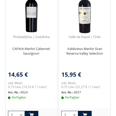
Philadelphia | Südafrika
Valle de Rapel | Chile
CAPAIA Merlot Cabernet
Valdivieso Merlot Gran
Sauvignon
Reserva Valley Selection
14,65 €
15,95 €
inkl. MwSt.
inkl. MwSt.
0.75 Liter
(19,53 € / 1 Liter)
0.75 Liter
(21,27 € / 1 Liter)
Art.-Nr.:
9024
Art.-Nr.:
6657
Verfügbar
Verfügbar