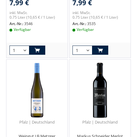
7,99 €
7,99 €
inkl. MwSt.
inkl. MwSt.
0.75 Liter
(10,65 € / 1 Liter)
0.75 Liter
(10,65 € / 1 Liter)
Art.-Nr.:
3546
Art.-Nr.:
3535
Verfügbar
Verfügbar
Pfalz | Deutschland
Pfalz | Deutschland
Weingut Uli Metzger
Markus Schneider Merlot