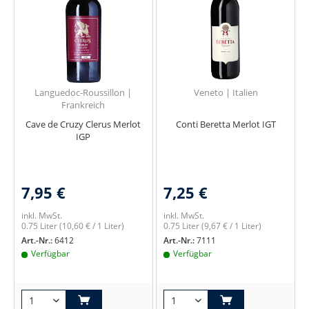
Languedoc-Roussillon |
Veneto | Italien
Frankreich
Cave de Cruzy Clerus Merlot
Conti Beretta Merlot IGT
IGP
7,95 €
7,25 €
inkl. MwSt.
inkl. MwSt.
0.75 Liter
(10,60 € / 1 Liter)
0.75 Liter
(9,67 € / 1 Liter)
Art.-Nr.:
6412
Art.-Nr.:
7111
Verfügbar
Verfügbar