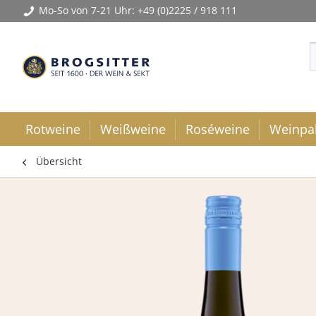
Mo-So von 7-21 Uhr:
+49 (0)2225 / 918 111
Rotweine
Weißweine
Roséweine
Weinpa
Übersicht