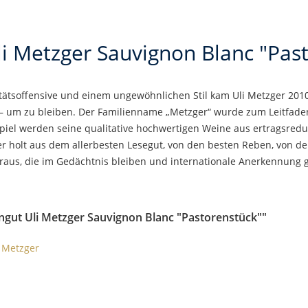
i Metzger Sauvignon Blanc "Pas
tätsoffensive und einem ungewöhnlichen Stil kam Uli Metzger 2010
– um zu bleiben. Der Familienname „Metzger“ wurde zum Leitfade
spiel werden seine qualitative hochwertigen Weine aus ertragsred
zger holt aus dem allerbesten Lesegut, von den besten Reben, von 
raus, die im Gedächtnis bleiben und internationale Anerkennung 
ngut Uli Metzger Sauvignon Blanc "Pastorenstück""
i Metzger