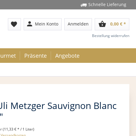
Schnelle Lieferung
person
shopping_basket
favorite
Mein Konto
Anmelden
0,00 € *
Bestellung widerrufen
urmet
Präsente
Angebote
li Metzger Sauvignon Blanc
"
r (11,33 € * / 1 Liter)
. Versandkosten