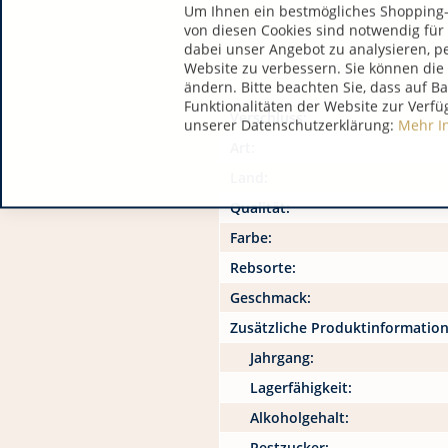
Um Ihnen ein bestmögliches Shopping-E
von diesen Cookies sind notwendig für
dabei unser Angebot zu analysieren, p
Website zu verbessern. Sie können die 
ändern. Bitte beachten Sie, dass auf B
Funktionalitäten der Website zur Verfü
Verschluss:
unserer Datenschutzerklärung:
Mehr I
Art:
Land:
Qualität:
Farbe:
Rebsorte:
Geschmack:
Zusätzliche Produktinformatio
Jahrgang:
Lagerfähigkeit:
Alkoholgehalt:
Restzucker: