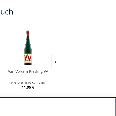
auch
Van Volxem Riesling VV
Franz Keller – Schwarzer
Adler Jedentag...
0.75 Liter
(15,93 € / 1 Liter)
0.75 Liter
(24,80 € / 1 Liter)
11,95 €
18,60 €