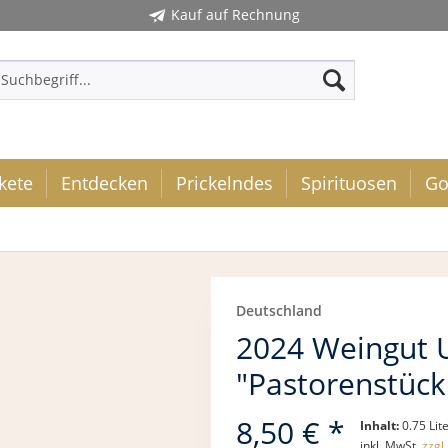
Kauf auf Rechnung
kete
Entdecken
Prickelndes
Spirituosen
Go
Deutschland
2024 Weingut U
"Pastorenstück
8,50 € *
Inhalt:
0.75 Lite
inkl. MwSt.
zzgl