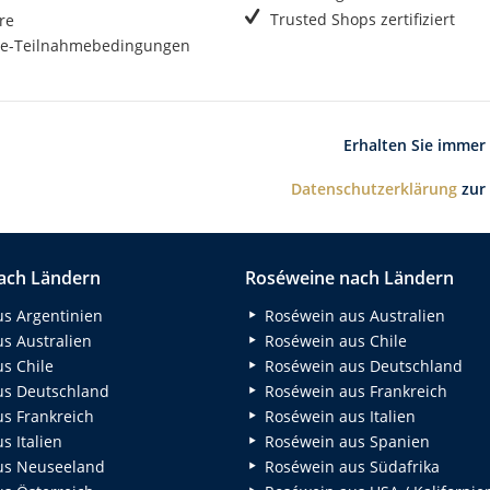
Trusted Shops zertifiziert
re
e-Teilnahmebedingungen
Erhalten Sie immer
Datenschutzerklärung
zur
ach Ländern
Roséweine nach Ländern
s Argentinien
Roséwein aus Australien
s Australien
Roséwein aus Chile
s Chile
Roséwein aus Deutschland
s Deutschland
Roséwein aus Frankreich
s Frankreich
Roséwein aus Italien
 Italien
Roséwein aus Spanien
us Neuseeland
Roséwein aus Südafrika