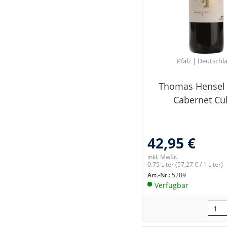
Pfalz | Deutschl
Thomas Hensel 
Cabernet Cu
42,95 €
inkl. MwSt.
0.75 Liter
(57,27 € / 1 Liter)
Art.-Nr.:
5289
Verfügbar