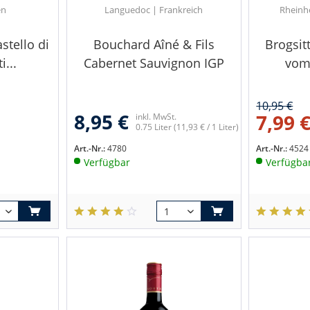
en
Languedoc | Frankreich
Rheinh
stello di
Bouchard Aîné & Fils
Brogsit
i...
Cabernet Sauvignon IGP
vom 
10,95 €
8,95 €
7,99 
inkl. MwSt.
0.75 Liter
(11,93 € / 1 Liter)
Art.-Nr.:
4780
Art.-Nr.:
4524
Verfügbar
Verfügba