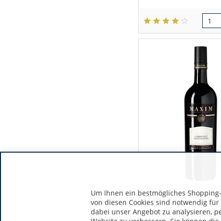
Robertson Valley | S
Um Ihnen ein bestmögliches Shopping-E
von diesen Cookies sind notwendig für
dabei unser Angebot zu analysieren, p
Goedverwacht 