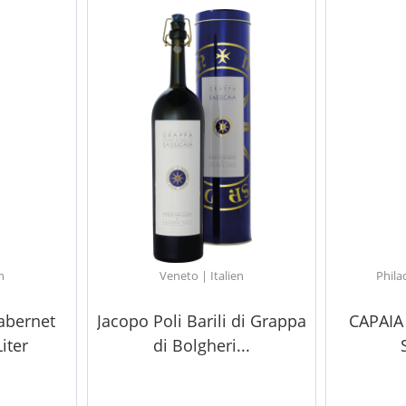
n
Veneto | Italien
Phila
abernet
Jacopo Poli Barili di Grappa
CAPAIA
iter
di Bolgheri...