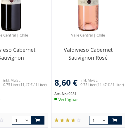
le Central | Chile
Valle Central | Chile
vieso Cabernet
Valdivieso Cabernet
Sauvignon
Sauvignon Rosé
€
8,60 €
inkl. MwSt.
inkl. MwSt.
0.75 Liter
(11,47 € / 1 Liter)
0.75 Liter
(11,47 € / 1 Liter)
Art.-Nr.:
9281
r
Verfügbar