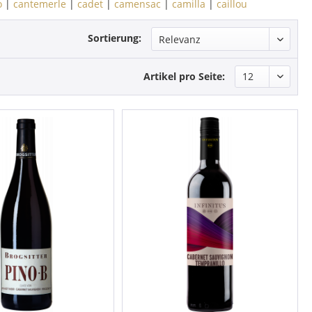
o
|
cantemerle
|
cadet
|
camensac
|
camilla
|
caillou
Sortierung:
Artikel pro Seite: