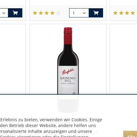
üdafrika
South Australia | Australien
Bord
rlebnis zu bieten, verwenden wir Cookies. Einige
 den Betrieb dieser Website, andere helfen uns
ersonalisierte Inhalte anzuzeigen und unsere
MAXIM
Penfolds Koonunga Hill
Mou
Alle