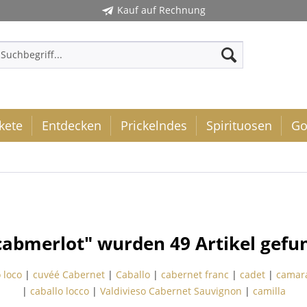
Kauf auf Rechnung
kete
Entdecken
Prickelndes
Spirituosen
Go
cabmerlot" wurden
49
Artikel gefu
 loco
|
cuvéé Cabernet
|
Caballo
|
cabernet franc
|
cadet
|
camara
|
caballo locco
|
Valdivieso Cabernet Sauvignon
|
camilla