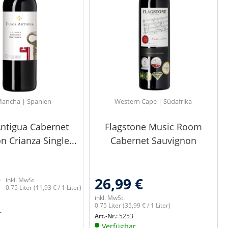
Mancha | Spanien
Western Cape | Südafrika
Antigua Cabernet
Flagstone Music Room
n Crianza Single...
Cabernet Sauvignon
€
26,99 €
inkl. MwSt.
0.75 Liter
(11,93 € / 1 Liter)
inkl. MwSt.
0.75 Liter
(35,99 € / 1 Liter)
r
Art.-Nr.:
5253
Verfügbar