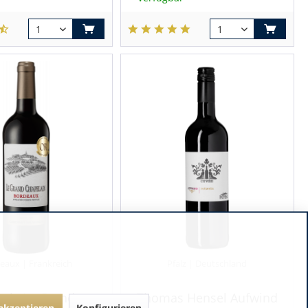
eaux | Frankreich
Pfalz | Deutschland
eix Le Grand
Thomas Hensel Aufwind
 akzeptieren
Konfigurieren