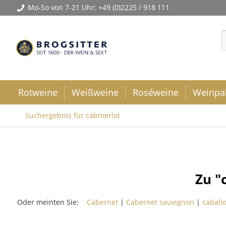
Mo-So von 7-21 Uhr:
+49 (0)2225 / 918 111
Rotweine
Weißweine
Roséweine
Weinpa
Suchergebnis für cabmerlot
Zu "
Oder meinten Sie:
Cabernet
|
Cabernet sauvignon
|
caballo