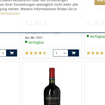
Cookies akzeptieren oder die Einstellungen
ignon
Shiraz Cabernet
asis Ihrer Einstellungen womöglich nicht mehr alle
Merl
gung stehen. Weitere Informationen finden Sie in
nformationen
12,80 €
6,30 
inkl. MwSt.
Art.-Nr.:
4100
0.75 Liter
(17,07 € / 1 Liter)
Verfügba
Art.-Nr.:
9501
Verfügbar