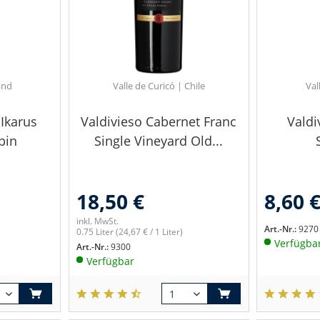
and
Valle de Curicó | Chile
Val
Ikarus
Valdivieso Cabernet Franc
Valdi
bin
Single Vineyard Old...
18,50 €
8,60 
inkl. MwSt.
Art.-Nr.:
9270
0.75 Liter
(24,67 € / 1 Liter)
Verfügba
Art.-Nr.:
9300
Verfügbar