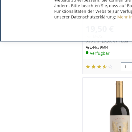
Website zu verbessern. Sie können die 
Cabernet Sauv
ändern. Bitte beachten Sie, dass auf B
Estate...
Funktionalitäten der Website zur Verfü
unserer Datenschutzerklärung:
Mehr I
19,50 €
inkl. MwSt.
0.75 Liter
(26,00 € / 1 Liter)
Art.-Nr.:
9604
Verfügbar