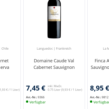
 Chile
Languedoc | Frankreich
La 
ernet
Domaine Caude Val
Finca 
serva
Cabernet Sauvignon
Sauvigno
7,45 €
8,95 
inkl. MwSt.
1,93 € / 1 Liter)
0.75 Liter
(9,93 € / 1 Liter)
Art.-Nr.:
9366
Art.-Nr.:
9812
Verfügbar
Verfügba