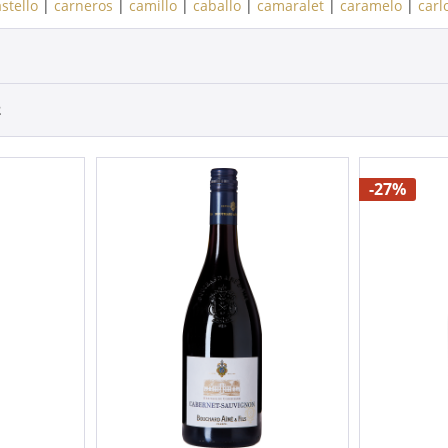
stello
|
carneros
|
camillo
|
caballo
|
camaralet
|
caramelo
|
carl
2
-27%