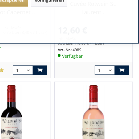
Chapelain
Cuvée Rotwein St.
ot·Cabernet...
Laurent...
€
12,60 €
inkl. MwSt.
0.75 Liter
(8,40 € / 1 Liter)
inkl. MwSt.
0.75 Liter
(16,80 € / 1 Liter)
r
Art.-Nr.:
4989
Verfügbar