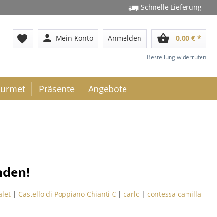
Schnelle Lieferung
person
shopping_basket
favorite
Mein Konto
Anmelden
0,00 € *
Bestellung widerrufen
urmet
Präsente
Angebote
nden!
let
|
Castello di Poppiano Chianti €
|
carlo
|
contessa camilla