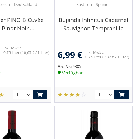
essen | Deutschland
Kastilien | Spanien
ter PINO·B Cuvée
Bujanda Infinitus Cabernet
Pinot Noir,...
Sauvignon Tempranillo
inkl. MwSt.
6,99 €
€
inkl. MwSt.
0.75 Liter
(10,65 € / 1 Liter)
0.75 Liter
(9,32 € / 1 Liter)
Art.-Nr.:
9385
r
Verfügbar