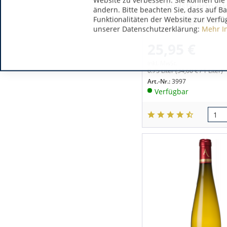
Website zu verbessern. Sie können die 
Südsteiermar
ändern. Bitte beachten Sie, dass auf B
Sauvignon Bla
Funktionalitäten der Website zur Verfü
unserer Datenschutzerklärung:
Mehr I
25,95 €
inkl. MwSt.
0.75 Liter
(34,60 € / 1 Liter)
Art.-Nr.:
3997
Verfügbar