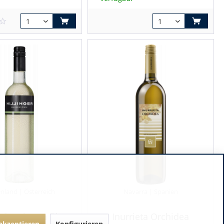
nland | Österreich
Navarra | Spanien
r Sauvignon Blanc
Inurrieta Orchidea
 akzeptieren
Konfigurieren