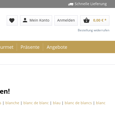
Schnelle Lieferung
person
shopping_basket
favorite
Mein Konto
Anmelden
0,00 € *
Bestellung widerrufen
urmet
Präsente
Angebote
en!
s
|
blanche
|
blanc de blanc
|
blau
|
blanc de blancs
|
blanc