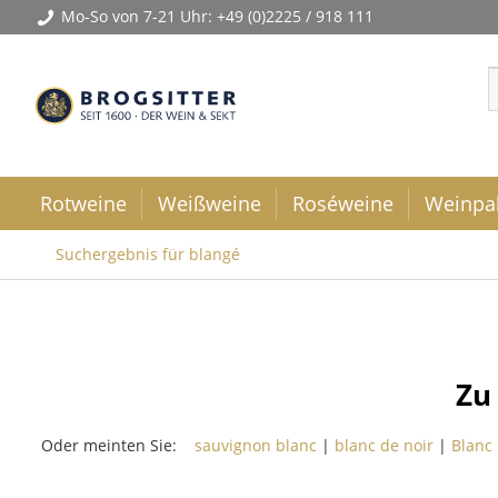
Mo-So von 7-21 Uhr:
+49 (0)2225 / 918 111
Rotweine
Weißweine
Roséweine
Weinpa
Suchergebnis für blangé
Zu
Oder meinten Sie:
sauvignon blanc
|
blanc de noir
|
Blanc