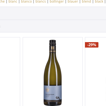
che
|
blanc
|
blanco
|
blancs
|
bollinger
|
blauer
|
blend
|
black
2
-29%