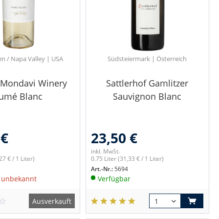
en / Napa Valley | USA
Südsteiermark | Österreich
 Mondavi Winery
Sattlerhof Gamlitzer
umé Blanc
Sauvignon Blanc
 €
23,50 €
inkl. MwSt.
27 € / 1 Liter)
0.75 Liter
(31,33 € / 1 Liter)
Art.-Nr.:
5694
t unbekannt
Verfügbar
Ausverkauft