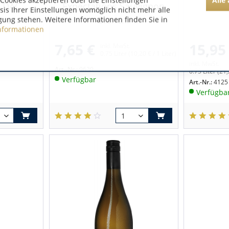
Cookies akzeptieren oder die Einstellungen
k DAC
Expectations Sauvignon
asis Ihrer Einstellungen womöglich nicht mehr alle
nc...
Blanc...
gung stehen. Weitere Informationen finden Sie in
nformationen
7,65 €
15,95
inkl. MwSt.
0.75 Liter
(10,20 € / 1 Liter)
inkl. MwSt.
Art.-Nr.:
9630
0.75 Liter
(21,
Verfügbar
Art.-Nr.:
4125
Verfügba