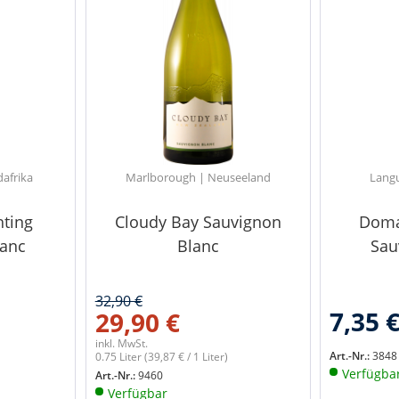
dafrika
Marlborough | Neuseeland
Langu
hting
Cloudy Bay Sauvignon
Doma
lanc
Blanc
Sau
32,90 €
7,35 
29,90 €
inkl. MwSt.
Art.-Nr.:
3848
0.75 Liter
(39,87 € / 1 Liter)
Verfügba
Art.-Nr.:
9460
Verfügbar