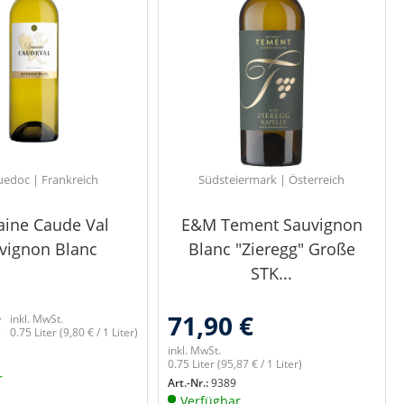
edoc | Frankreich
Südsteiermark | Österreich
ine Caude Val
E&M Tement Sauvignon
vignon Blanc
Blanc "Zieregg" Große
STK...
€
71,90 €
inkl. MwSt.
0.75 Liter
(9,80 € / 1 Liter)
inkl. MwSt.
0.75 Liter
(95,87 € / 1 Liter)
r
Art.-Nr.:
9389
Verfügbar