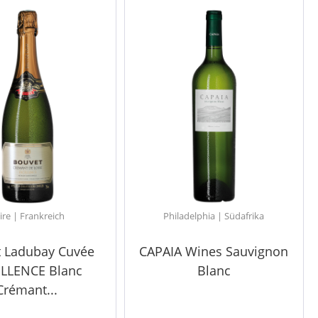
ire | Frankreich
Philadelphia | Südafrika
 Ladubay Cuvée
CAPAIA Wines Sauvignon
LLENCE Blanc
Blanc
Crémant...