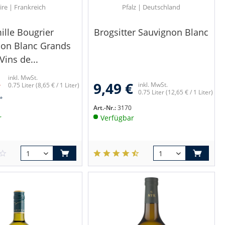
ire | Frankreich
Pfalz | Deutschland
ille Bougrier
Brogsitter Sauvignon Blanc
non Blanc Grands
Vins de...
inkl. MwSt.
9,49 €
€
inkl. MwSt.
0.75 Liter
(8,65 € / 1 Liter)
0.75 Liter
(12,65 € / 1 Liter)
 *
Art.-Nr.:
3170
r
Verfügbar