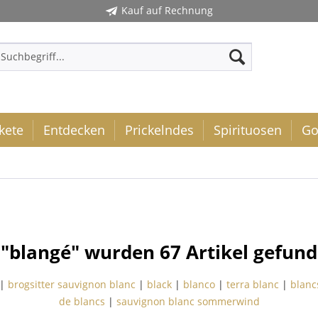
Kauf auf Rechnung
kete
Entdecken
Prickelndes
Spirituosen
Go
 "blangé" wurden
67
Artikel gefund
|
brogsitter sauvignon blanc
|
black
|
blanco
|
terra blanc
|
blanc
de blancs
|
sauvignon blanc sommerwind