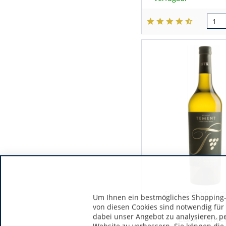
Weingut Steinschaden
Weingut Uli Metzger
Weingut Waldschütz
Z. Alexander Brown
Südsteiermark | Öst
Um Ihnen ein bestmögliches Shopping-E
von diesen Cookies sind notwendig für
dabei unser Angebot zu analysieren, p
E&M Teme