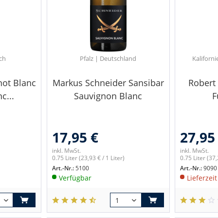
ich
Pfalz | Deutschland
Kaliforni
not Blanc
Markus Schneider Sansibar
Robert
c...
Sauvignon Blanc
F
17,95 €
27,95
inkl. MwSt.
inkl. MwSt.
0.75 Liter
(23,93 € / 1 Liter)
0.75 Liter
(37,
Art.-Nr.:
5100
Art.-Nr.:
9090
Verfügbar
Lieferzei