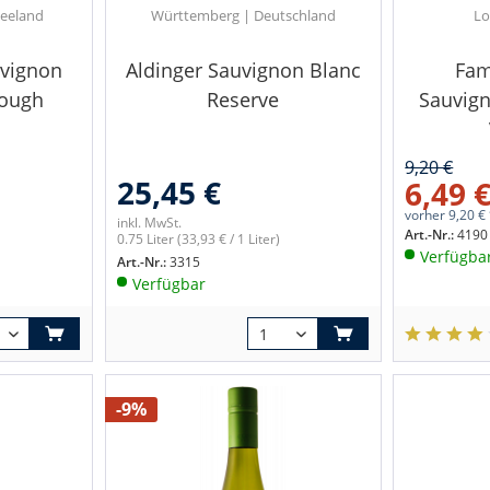
eeland
Württemberg | Deutschland
Lo
uvignon
Aldinger Sauvignon Blanc
Fam
rough
Reserve
Sauvig
9,20 €
25,45 €
6,49 
vorher
9,20 €
inkl. MwSt.
Art.-Nr.:
4190
0.75 Liter
(33,93 € / 1 Liter)
Verfügba
Art.-Nr.:
3315
Verfügbar
-9%