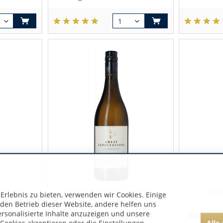
erreich
Robertson Valley | Südafrika
Burge
rlebnis zu bieten, verwenden wir Cookies. Einige
 den Betrieb dieser Website, andere helfen uns
ersonalisierte Inhalte anzuzeigen und unsere
nt
Goedverwacht Great
Hillinge
Alle