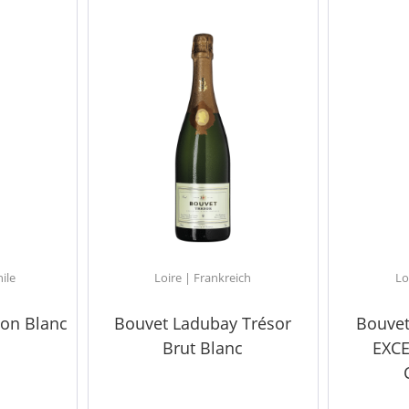
hile
Loire | Frankreich
Lo
non Blanc
Bouvet Ladubay Trésor
Bouvet
Brut Blanc
EXCE