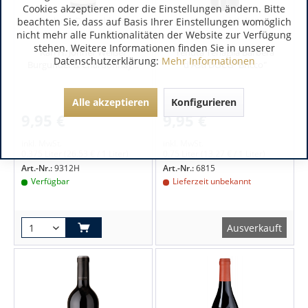
Cookies akzeptieren oder die Einstellungen ändern. Bitte
Baden | Deutschland
Piemont | Italien
beachten Sie, dass auf Basis Ihrer Einstellungen womöglich
nicht mehr alle Funktionalitäten der Website zur Verfügung
stehen. Weitere Informationen finden Sie in unserer
Karl H. Johner Weißer
Tenuta Tenaglia Barbera
Datenschutzerklärung:
Mehr Informationen
Burgunder & Chardonnay...
d'Asti DOCG "Bricco"
Alle akzeptieren
Konfigurieren
9,95 €
9,95 €
inkl. MwSt.
inkl. MwSt.
0.375 Liter
(26,53 € / 1 Liter)
0.75 Liter
(13,27 € / 1 Liter)
Art.-Nr.:
9312H
Art.-Nr.:
6815
Verfügbar
Lieferzeit unbekannt
Ausverkauft