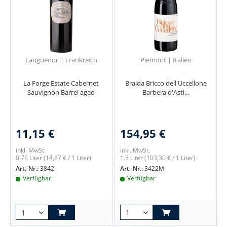
Languedoc | Frankreich
Piemont | Italien
La Forge Estate Cabernet
Braida Bricco dell'Uccellone
Sauvignon Barrel aged
Barbera d'Asti...
11,15 €
154,95 €
inkl. MwSt.
inkl. MwSt.
0.75 Liter
(14,87 € / 1 Liter)
1.5 Liter
(103,30 € / 1 Liter)
Art.-Nr.:
3842
Art.-Nr.:
3422M
Verfügbar
Verfügbar