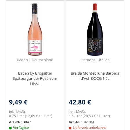
Baden | Deutschland
Piemont | Italien
Baden by Brogsitter
Braida Montebruna Barbera
Spätburgunder Rosé vom
d'Asti DOCG 1,5L
Löss...
9,49 €
42,80 €
inkl. MwSt.
inkl. MwSt.
0.75 Liter
(12,65 € / 1 Liter)
1.5 Liter
(28,53 € / 1 Liter)
Art.-Nr.:
3047
Art.-Nr.:
3418M
Verfügbar
Lieferzeit unbekannt