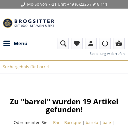
Mo-So von 7-21 Uhr:
+49 (0)2225 / 918 111
person
shopping_basket
Menü
favorite
Bestellung widerrufen
Suchergebnis für barrel
Zu "barrel" wurden
19
Artikel
gefunden!
Oder meinten Sie:
Bar
|
Barrique
|
barolo
|
baie
|