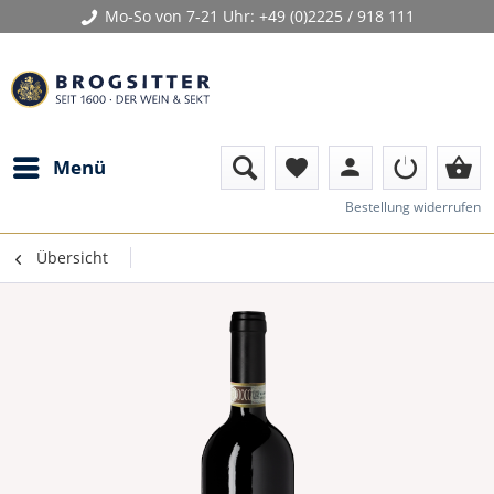
Mo-So von 7-21 Uhr:
+49 (0)2225 / 918 111
person
shopping_basket
Menü
favorite
Bestellung widerrufen
Übersicht