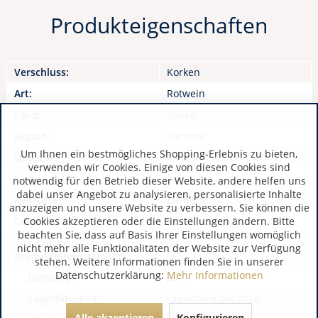
Produkteigenschaften
Verschluss:
Korken
Art:
Rotwein
Land:
Italien
Region:
Piemont
Um Ihnen ein bestmögliches Shopping-Erlebnis zu bieten,
Qualität:
Piemonte DOCG
verwenden wir Cookies. Einige von diesen Cookies sind
Farbe:
Rot
notwendig für den Betrieb dieser Website, andere helfen uns
dabei unser Angebot zu analysieren, personalisierte Inhalte
Rebsorte:
Barbera
anzuzeigen und unsere Website zu verbessern. Sie können die
Cookies akzeptieren oder die Einstellungen ändern. Bitte
Geschmack:
trocken
beachten Sie, dass auf Basis Ihrer Einstellungen womöglich
Zusätzliche
nicht mehr alle Funktionalitäten der Website zur Verfügung
Produktinformationen:
stehen. Weitere Informationen finden Sie in unserer
Datenschutzerklärung:
Mehr Informationen
Jahrgang:
2019
Lagerfähigkeit:
Lagerfähig bis 2026
Alle akzeptieren
Konfigurieren