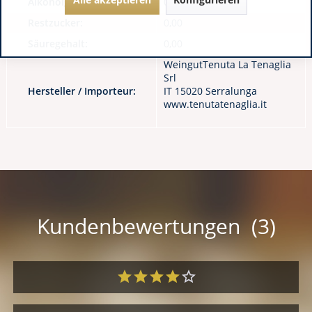
Alkoholgehalt:
0,00
Restzucker:
0,00
Säuregehalt:
0,00
WeingutTenuta La Tenaglia
Srl
Hersteller / Importeur:
IT 15020 Serralunga
www.tenutatenaglia.it
Kundenbewertungen (3)