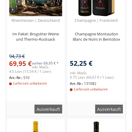
Rheinhessen | Deutschland
Champagne | Frankreich
Im Paket: Brogsitter Weine
Champagne Montaudon
und Thermo-Rucksack
Blanc de Noirs in Bentobox
94,73 €
52,25 €
69,95 €
vorher
69,95 € *
inkl. MwSt.
4.5 Liter
(15,54 € / 1 Liter)
inkl. MwSt.
0.75 Liter
(69,67 € / 1 Liter)
Art.-Nr.:
510
Lieferzeit unbekannt
Art.-Nr.:
131082
Lieferzeit unbekannt
Ausverkauft
Ausverkauft