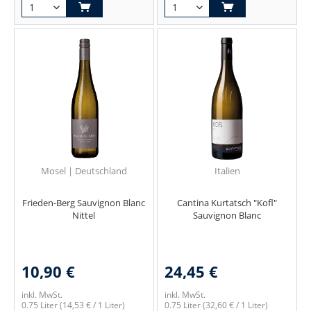
Mosel | Deutschland
Italien
Frieden-Berg Sauvignon Blanc
Cantina Kurtatsch "Kofl"
Nittel
Sauvignon Blanc
10,90 €
24,45 €
inkl. MwSt.
inkl. MwSt.
0.75 Liter
(14,53 € / 1 Liter)
0.75 Liter
(32,60 € / 1 Liter)