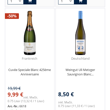
-50%
Frankreich
Deutschland
Cuvée Speciale Blanc 425ème
Weingut Uli Metzger
Anniversaire
Sauvignon Blanc...
19,99 €
8,50 €
9,99 €
inkl. MwSt.
0.75 Liter
(13,32 € / 1 Liter)
inkl. MwSt.
0.75 Liter
(11,33 € / 1 Liter)
Art.-Nr.:
6618