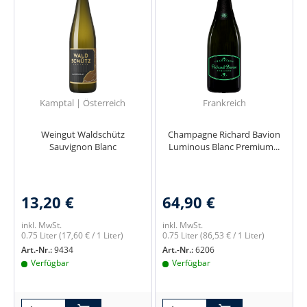
Kamptal | Österreich
Frankreich
Weingut Waldschütz
Champagne Richard Bavion
Sauvignon Blanc
Luminous Blanc Premium...
13,20 €
64,90 €
inkl. MwSt.
inkl. MwSt.
0.75 Liter
(17,60 € / 1 Liter)
0.75 Liter
(86,53 € / 1 Liter)
Art.-Nr.:
9434
Art.-Nr.:
6206
Verfügbar
Verfügbar