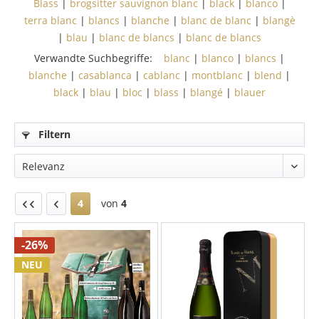
Blass
|
brogsitter sauvignon blanc
|
black
|
blanco
|
terra blanc
|
blancs
|
blanche
|
blanc de blanc
|
blangè
|
blau
|
blanc de blancs
|
blanc de blancs
Verwandte Suchbegriffe:
blanc
|
blanco
|
blancs
|
blanche
|
casablanca
|
cablanc
|
montblanc
|
blend
|
black
|
blau
|
bloc
|
blass
|
blangé
|
blauer
Filtern
4
von
4
-26%
NEU