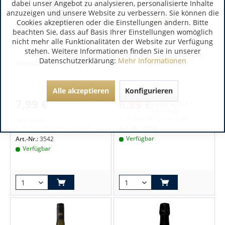
dabei unser Angebot zu analysieren, personalisierte Inhalte
anzuzeigen und unsere Website zu verbessern. Sie können die
Cookies akzeptieren oder die Einstellungen ändern. Bitte
Pfalz | Deutschland
Deutschland
beachten Sie, dass auf Basis Ihrer Einstellungen womöglich
nicht mehr alle Funktionalitäten der Website zur Verfügung
stehen. Weitere Informationen finden Sie in unserer
Weingut Uli Metzger
Brogsitter Légère Blanc de
Datenschutzerklärung:
Mehr Informationen
Weissweincuvèe "Petit Blanc"
Blancs trocken
Alle akzeptieren
Konfigurieren
8,80 €
7,99 €
6,99 €
vorher
6,99 € *
inkl. MwSt.
0.75 Liter
(9,32 € / 1 Liter)
inkl. MwSt.
0.75 Liter
(10,65 € / 1 Liter)
Art.-Nr.:
6798
Verfügbar
Art.-Nr.:
3542
Verfügbar