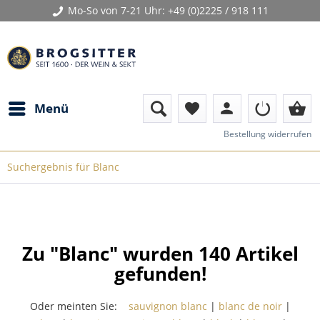
Mo-So von 7-21 Uhr:
+49 (0)2225 / 918 111
person
shopping_basket
Menü
favorite
Bestellung widerrufen
Suchergebnis für Blanc
Zu "Blanc" wurden
140
Artikel
gefunden!
Oder meinten Sie:
sauvignon blanc
|
blanc de noir
|