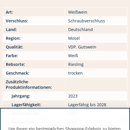
Art:
Weißwein
Verschluss:
Schraubverschluss
Land:
Deutschland
Region:
Mosel
Qualität:
VDP. Gutswein
Farbe:
Weiß
Rebsorte:
Riesling
Geschmack:
trocken
Zusätzliche
Produktinformationen:
Jahrgang:
2023
Lagerfähigkeit:
Lagerfähig bis 2028
Alkoholgehalt:
0,00
Restzucker:
0,00
Um Ihnen ein bestmögliches Shopping-Erlebnis zu bieten,