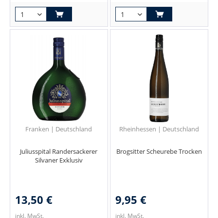
Franken | Deutschland
Rheinhessen | Deutschland
Juliusspital Randersackerer
Brogsitter Scheurebe Trocken
Silvaner Exklusiv
13,50 €
9,95 €
inkl. MwSt.
inkl. MwSt.