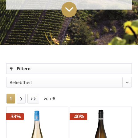
Filtern
1
von
9
-33%
-40%