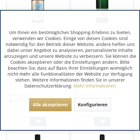
Rheingau | Deutschland
Mosel | Deutschland
Um Ihnen ein bestmögliches Shopping-Erlebnis zu bieten,
verwenden wir Cookies. Einige von diesen Cookies sind
Robert Weil Rheingau Riesling
Brogsitter Trittenheimer
notwendig für den Betrieb dieser Website, andere helfen uns
Classic
Apotheke Riesling...
dabei unser Angebot zu analysieren, personalisierte Inhalte
anzuzeigen und unsere Website zu verbessern. Sie können die
Cookies akzeptieren oder die Einstellungen ändern. Bitte
beachten Sie, dass auf Basis Ihrer Einstellungen womöglich
17,90 €
10,95 €
nicht mehr alle Funktionalitäten der Website zur Verfügung
stehen. Weitere Informationen finden Sie in unserer
inkl. MwSt.
inkl. MwSt.
Datenschutzerklärung:
Mehr Informationen
0.75 Liter
(23,87 € / 1 Liter)
0.75 Liter
(14,60 € / 1 Liter)
Art.-Nr.:
3650
Art.-Nr.:
3360
Verfügbar
Verfügbar
Alle akzeptieren
Konfigurieren