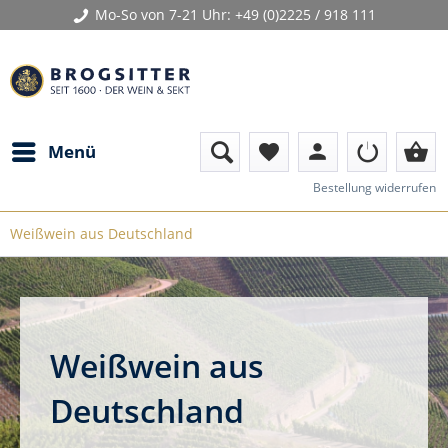
Mo-So von 7-21 Uhr:
+49 (0)2225 / 918 111
person
shopping_basket
Menü
favorite
Bestellung widerrufen
Weißwein aus Deutschland
Weißwein aus
Deutschland