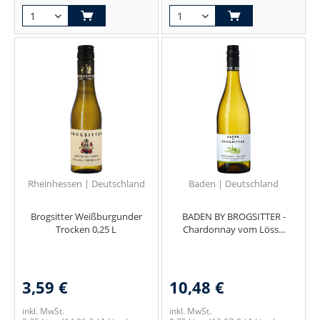
Rheinhessen | Deutschland
Baden | Deutschland
Brogsitter Weißburgunder
BADEN BY BROGSITTER -
Trocken 0,25 L
Chardonnay vom Löss...
3,59 €
10,48 €
inkl. MwSt.
inkl. MwSt.