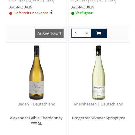
0.25 Liter
(14,36 € / 1 Liter)
0.75 Liter
(13,97 € / 1 Liter)
Art.-Nr.:
3439
Art.-Nr.:
3039
Lieferzeit unbekannt
Verfügbar
Ausverkauft
Baden | Deutschland
Rheinhessen | Deutschland
Alexander Laible Chardonnay
Brogsitter Silvaner Springtime
*** SL