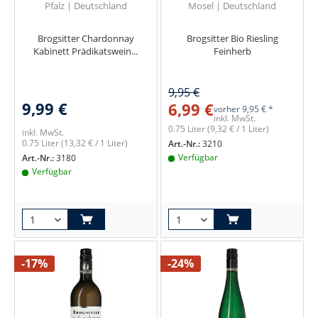
Pfalz | Deutschland
Mosel | Deutschland
Brogsitter Chardonnay
Brogsitter Bio Riesling
Kabinett Prädikatswein...
Feinherb
9,95 €
9,99 €
6,99 €
vorher
9,95 € *
inkl. MwSt.
0.75 Liter
(9,32 € / 1 Liter)
inkl. MwSt.
0.75 Liter
(13,32 € / 1 Liter)
Art.-Nr.:
3210
Verfügbar
Art.-Nr.:
3180
Verfügbar
-17%
-24%