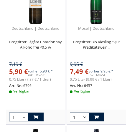
Deutschland | Deutschland
Mosel | Deutschland
Brogsitter Légère Chardonnay
Brogsitter Bio Riesling "9,0"
Alkoholfrei <0,5 %
Prädikatswein...
7,19 €
9,95 €
5,90 €
7,49 €
vorher
5,90 € *
vorher
9,95 € *
inkl. MwSt.
inkl. MwSt.
0.75 Liter
(7,87 € / 1 Liter)
0.75 Liter
(9,99 € / 1 Liter)
Art.-Nr.:
6796
Art.-Nr.:
6457
Verfügbar
Verfügbar