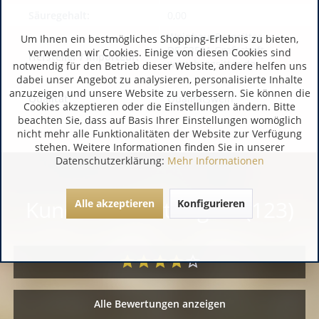
Säuregehalt:
0,00
WeinhausBrogsitter
Um Ihnen ein bestmögliches Shopping-Erlebnis zu bieten,
DE 53501 Grafschaft
verwenden wir Cookies. Einige von diesen Cookies sind
Hersteller / Importeur:
www.brogsitter.de
notwendig für den Betrieb dieser Website, andere helfen uns
dabei unser Angebot zu analysieren, personalisierte Inhalte
anzuzeigen und unsere Website zu verbessern. Sie können die
Qualität:
Qualitätswein
Cookies akzeptieren oder die Einstellungen ändern. Bitte
beachten Sie, dass auf Basis Ihrer Einstellungen womöglich
nicht mehr alle Funktionalitäten der Website zur Verfügung
stehen. Weitere Informationen finden Sie in unserer
Datenschutzerklärung:
Mehr Informationen
Kundenbewertungen (123)
Alle akzeptieren
Konfigurieren
Alle Bewertungen anzeigen