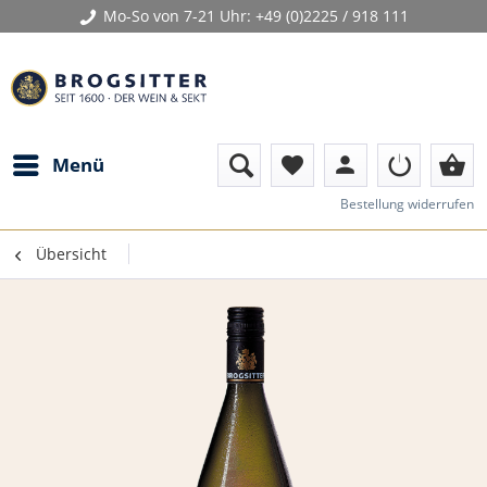
Mo-So von 7-21 Uhr:
+49 (0)2225 / 918 111
person
shopping_basket
Menü
favorite
Bestellung widerrufen
Übersicht