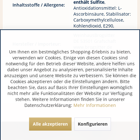
enthält Sulfite
,
Inhaltsstoffe / Allergene:
Antioxidationsmittel: L-
Ascorbinsäure, Stabilisator:
Carboxymethylcellulose,
Kohlendioxid, E290,
WeinhausBrogsitter
DE 53501 Grafschaft
Hersteller / Importeur:
www.brogsitter.de
Um Ihnen ein bestmögliches Shopping-Erlebnis zu bieten,
verwenden wir Cookies. Einige von diesen Cookies sind
Brennwert kcal 73,0000 kcal
notwendig für den Betrieb dieser Website, andere helfen uns
Brennwert kJ 303,0000 kJ
dabei unser Angebot zu analysieren, personalisierte Inhalte
Kohlenhydrate 1,2000 g
anzuzeigen und unsere Website zu verbessern. Sie können die
Nährwerte pro 100g /
davon Zucker 0,6000 g
Cookies akzeptieren oder die Einstellungen ändern. Bitte
100ml:
Enthält gerinfügige Mengen
beachten Sie, dass auf Basis Ihrer Einstellungen womöglich
von Fett, ges. Fettsäuren,
nicht mehr alle Funktionalitäten der Website zur Verfügung
Eiweiß und Salz.
stehen. Weitere Informationen finden Sie in unserer
Datenschutzerklärung:
Mehr Informationen
Alle akzeptieren
Konfigurieren