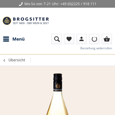
Mo-So von 7-21 Uhr:
+49 (0)2225 / 918 111
person
shopping_basket
Menü
favorite
Bestellung widerrufen
Übersicht