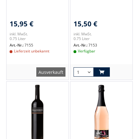
15,95 €
15,50 €
inkl. MwSt.
inkl. MwSt.
0.75 Liter
0.75 Liter
Art.-Nr.:
7155
Art.-Nr.:
7153
Lieferzeit unbekannt
Verfügbar
Ausverkauft