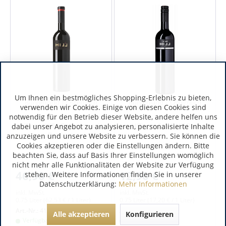
Um Ihnen ein bestmögliches Shopping-Erlebnis zu bieten,
Burgenland | Österreich
Burgenland | Österreich
verwenden wir Cookies. Einige von diesen Cookies sind
notwendig für den Betrieb dieser Website, andere helfen uns
Hillinger Hill 1 Rotweincuvée
Hillinger Small Hill Red
dabei unser Angebot zu analysieren, personalisierte Inhalte
Barrique
anzuzeigen und unsere Website zu verbessern. Sie können die
Cookies akzeptieren oder die Einstellungen ändern. Bitte
beachten Sie, dass auf Basis Ihrer Einstellungen womöglich
nicht mehr alle Funktionalitäten der Website zur Verfügung
46,90 €
12,90 €
stehen. Weitere Informationen finden Sie in unserer
Datenschutzerklärung:
Mehr Informationen
inkl. MwSt.
inkl. MwSt.
0.75 Liter
(62,53 € / 1 Liter)
0.75 Liter
(17,20 € / 1 Liter)
Art.-Nr.:
4154
Art.-Nr.:
4129
Alle akzeptieren
Konfigurieren
Verfügbar
Verfügbar