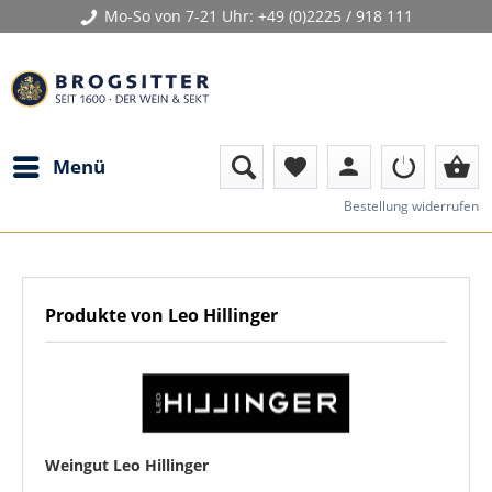
Mo-So von 7-21 Uhr:
+49 (0)2225 / 918 111
person
shopping_basket
Menü
favorite
Bestellung widerrufen
Produkte von Leo Hillinger
Weingut Leo Hillinger