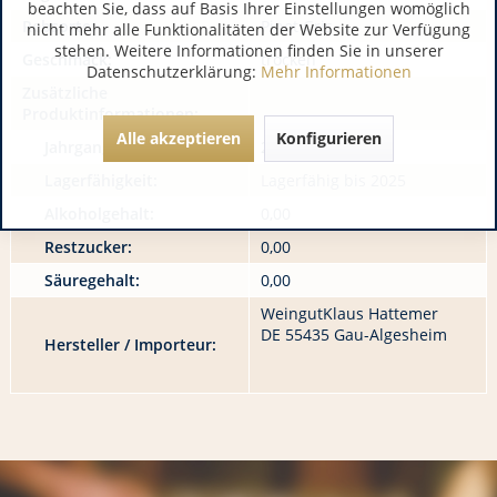
beachten Sie, dass auf Basis Ihrer Einstellungen womöglich
Rebsorte:
Pinot Gris
nicht mehr alle Funktionalitäten der Website zur Verfügung
stehen. Weitere Informationen finden Sie in unserer
Geschmack:
trocken
Datenschutzerklärung:
Mehr Informationen
Zusätzliche
Produktinformationen:
Alle akzeptieren
Konfigurieren
Jahrgang:
2025
Lagerfähigkeit:
Lagerfähig bis 2025
Alkoholgehalt:
0,00
Restzucker:
0,00
Säuregehalt:
0,00
WeingutKlaus Hattemer
DE 55435 Gau-Algesheim
Hersteller / Importeur: