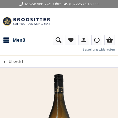
Mo-So von 7-21 Uhr:
+49 (0)2225 / 918 111
person
shopping_basket
Menü
favorite
Bestellung widerrufen
Übersicht