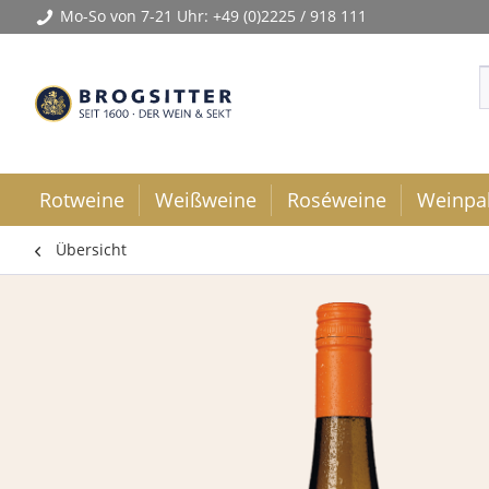
Mo-So von 7-21 Uhr:
+49 (0)2225 / 918 111
Rotweine
Weißweine
Roséweine
Weinpa
Übersicht