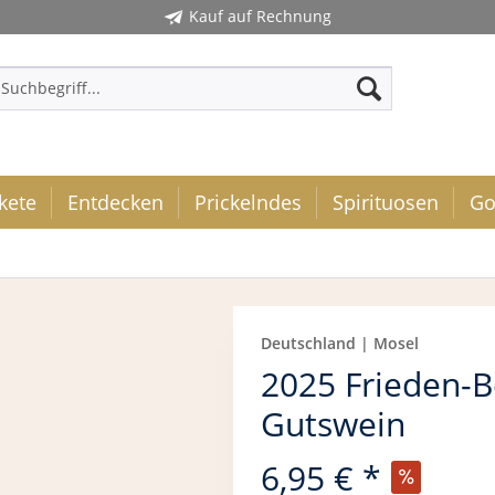
Kauf auf Rechnung
kete
Entdecken
Prickelndes
Spirituosen
Go
Deutschland | Mosel
2025 Frieden-B
Gutswein
6,95 € *