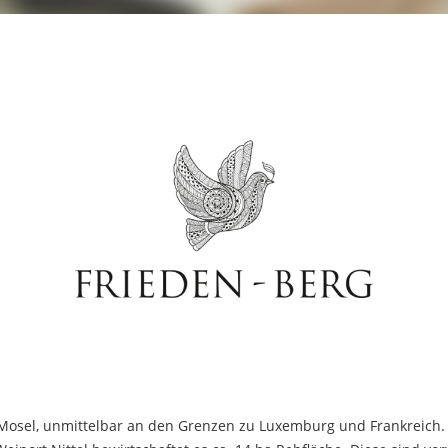
 Mosel, unmittelbar an den Grenzen zu Luxemburg und Frankreich. 