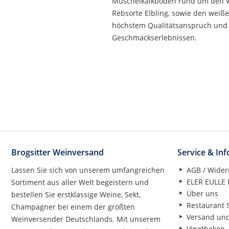
Muschelkalkböden rund um den Wein
Rebsorte Elbling, sowie den weiß
höchstem Qualitätsanspruch und 
Geschmackserlebnissen.
Brogsitter Weinversand
Service & In
Lassen Sie sich von unserem umfangreichen
AGB / Wider
ELER EULLE P
Sortiment aus aller Welt begeistern und
Über uns
bestellen Sie erstklassige Weine, Sekt,
Restaurant S
Champagner bei einem der größten
Versand un
Weinversender Deutschlands. Mit unserem
Vinotheken