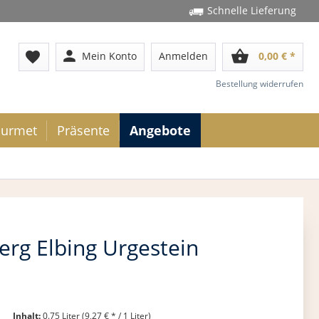
Schnelle Lieferung
person
shopping_basket
favorite
Mein Konto
Anmelden
0,00 € *
Bestellung widerrufen
urmet
Präsente
Angebote
erg Elbing Urgestein
Inhalt:
0.75 Liter (9,27 € * / 1 Liter)