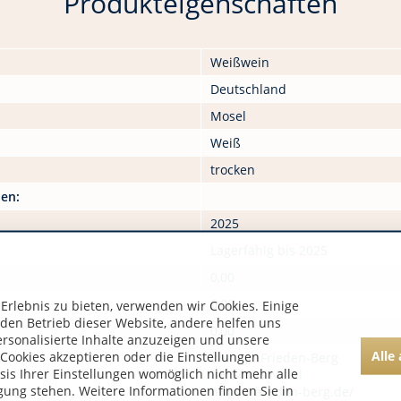
Produkteigenschaften
Weißwein
Deutschland
Mosel
Weiß
trocken
nen:
2025
Lagerfähig bis 2025
0,00
0,00
rlebnis zu bieten, verwenden wir Cookies. Einige
 den Betrieb dieser Website, andere helfen uns
0,00
ersonalisierte Inhalte anzuzeigen und unsere
Alle
Cookies akzeptieren oder die Einstellungen
WeingutFrieden-Berg
asis Ihrer Einstellungen womöglich nicht mehr alle
DE 54453 Nittel
gung stehen. Weitere Informationen finden Sie in
https://frieden-berg.de/