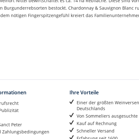
ort Nittel bewirtschaftet es ca. 14 ha Rebfläche. Diese sind vor
en Burgunderrebsorten bestockt. Chardonnay & Sauvignon Blanc r
dem nötigen Fingerspitzengefühl kreiert das Familienunternehme
formationen
Ihre Vorteile
Einer der größten Weinverse
rufsrecht
Deutschlands
ublizität
Von Sommeliers ausgesuchte
Kauf auf Rechnung
anct Peter
Schneller Versand
d Zahlungsbedingungen
Erfahrung seit 1600