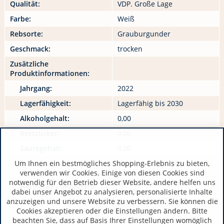
Qualität:
VDP. Große Lage
Farbe:
Weiß
Rebsorte:
Grauburgunder
Geschmack:
trocken
Zusätzliche
Produktinformationen:
Jahrgang:
2022
Lagerfähigkeit:
Lagerfähig bis 2030
Alkoholgehalt:
0,00
Restzucker:
0,00
Säuregehalt:
0,00
Um Ihnen ein bestmögliches Shopping-Erlebnis zu bieten,
WeingutFranz Keller -
verwenden wir Cookies. Einige von diesen Cookies sind
Schwarzer Adler
notwendig für den Betrieb dieser Website, andere helfen uns
DE 79235 Vogtsburg-
Hersteller / Importeur:
dabei unser Angebot zu analysieren, personalisierte Inhalte
Oberbergen
anzuzeigen und unsere Website zu verbessern. Sie können die
www.franz-keller.de/weine
Cookies akzeptieren oder die Einstellungen ändern. Bitte
beachten Sie, dass auf Basis Ihrer Einstellungen womöglich