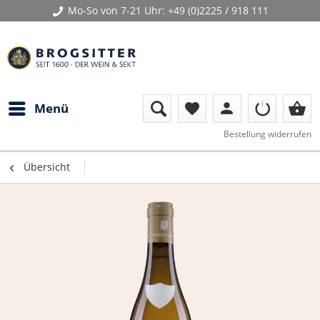
Mo-So von 7-21 Uhr:
+49 (0)2225 / 918 111
person
shopping_basket
Menü
favorite
Bestellung widerrufen
Übersicht