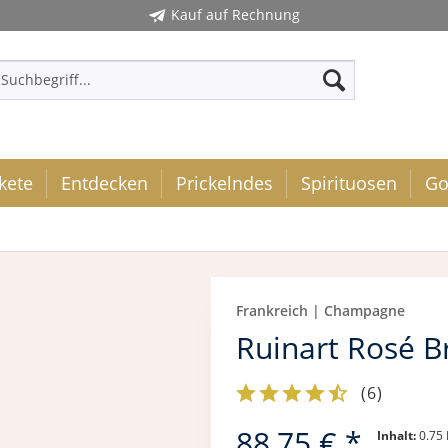
Kauf auf Rechnung
kete
Entdecken
Prickelndes
Spirituosen
Go
Frankreich | Champagne
Ruinart Rosé B
(
6
)
88,75 € *
Inhalt:
0.75 