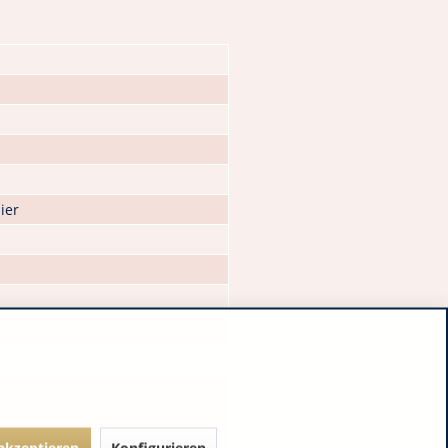
ier
 akzeptieren
Konfigurieren