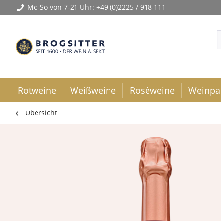
Mo-So von 7-21 Uhr:
+49 (0)2225 / 918 111
Rotweine
Weißweine
Roséweine
Weinpa
Übersicht