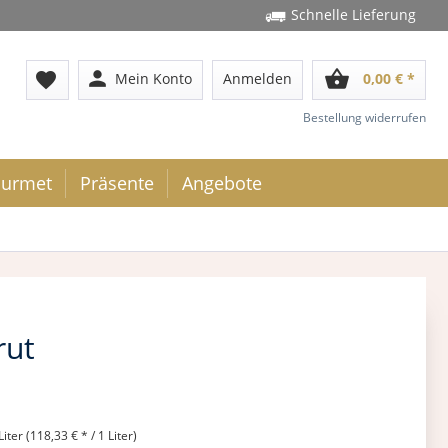
Schnelle Lieferung
person
shopping_basket
favorite
Mein Konto
Anmelden
0,00 € *
Bestellung widerrufen
urmet
Präsente
Angebote
rut
Liter (118,33 € * / 1 Liter)