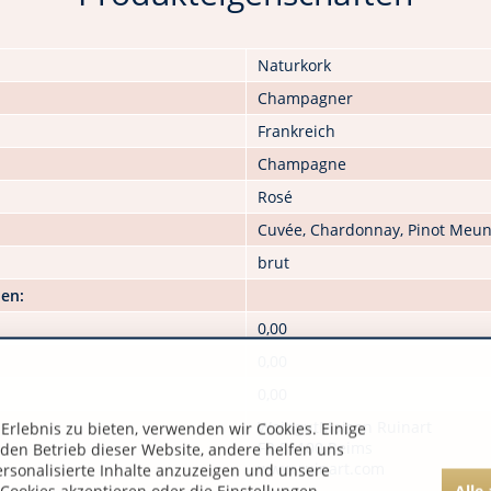
Naturkork
Champagner
Frankreich
Champagne
Rosé
Cuvée, Chardonnay, Pinot Meun
brut
nen:
0,00
0,00
0,00
WeingutMaison Ruinart
rlebnis zu bieten, verwenden wir Cookies. Einige
FR 51100 Reims
 den Betrieb dieser Website, andere helfen uns
www.ruinart.com
ersonalisierte Inhalte anzuzeigen und unsere
Alle