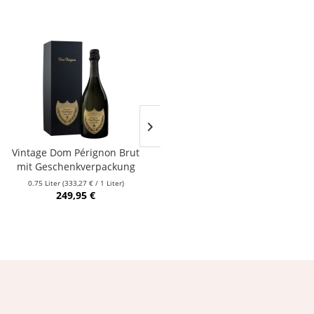
Vintage Dom Pérignon Brut
Taittinger Brut · Réserve in
mit Geschenkverpackung
Geschenkverpackung
0.75 Liter
(333,27 € / 1 Liter)
0.75 Liter
(77,27 € / 1 Liter)
249,95 €
57,95 €