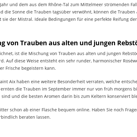
Jahr und dem aus dem Rhône-Tal zum Mittelmeer strömenden Fallwi
d die Sonne die Trauben tagsüber verwöhnt, können die Trauben
 sie der Mistral. Ideale Bedingungen für eine perfekte Reifung de
 von Trauben aus alten und jungen Rebst
chnet, ist die Mischung von Trauben aus alten und jungen Rebstöck
ird. Auf diese Weise entsteht ein sehr runder, harmonischer Roséwe
er Frische begeistern kann.
int Aix haben eine weitere Besonderheit verraten, welche entsch
 ernten die Trauben im September immer nur von früh morgens bis m
 sind und die besten Aromen darin bis zum Keltern konserviert bl
sitter schon ab einer Flasche bequem online. Haben Sie noch Frag
bindlich beraten lassen.