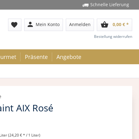
Schnelle Lieferung
person
shopping_basket
favorite
Mein Konto
Anmelden
0,00 € *
Bestellung widerrufen
urmet
Präsente
Angebote
e
int AIX Rosé
Liter (24,20 € * / 1 Liter)