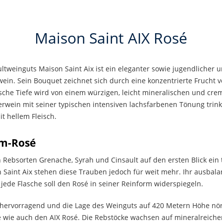
Maison Saint AIX Rosé
ltweinguts Maison Saint Aix ist ein eleganter sowie jugendlicher
wein. Sein Bouquet zeichnet sich durch eine konzentrierte Frucht v
ische Tiefe wird von einem würzigen, leicht mineralischen und cre
wein mit seiner typischen intensiven lachsfarbenen Tönung trinkt
it hellem Fleisch.
um-Rosé
n Rebsorten Grenache, Syrah und Cinsault auf den ersten Blick ein
Saint Aix stehen diese Trauben jedoch für weit mehr. Ihr ausbalanc
 jede Flasche soll den Rosé in seiner Reinform widerspiegeln.
 hervorragend und die Lage des Weinguts auf 420 Metern Höhe nörd
e wie auch den AIX Rosé. Die Rebstöcke wachsen auf mineralreich