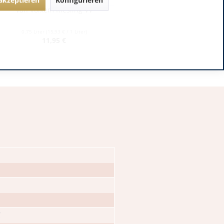
Van Volxem Riesling VV
Franz Keller – Schwarzer
Adler Jedentag...
0.75 Liter
(15,93 € / 1 Liter)
0.75 Liter
(24,80 € / 1 Liter)
11,95 €
18,60 €
C