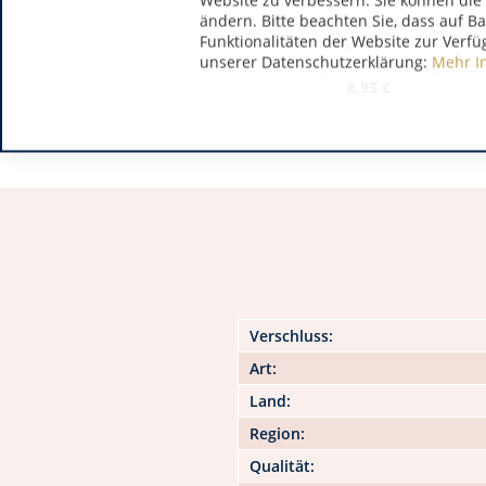
Website zu verbessern. Sie können die 
ändern. Bitte beachten Sie, dass auf B
Brogsitter Grauburgunder
Funktionalitäten der Website zur Verfü
After Work
unserer Datenschutzerklärung:
Mehr I
0.75 Liter
(11,93 € / 1 Liter)
8,95 €
Verschluss:
Art:
Land:
Region:
Qualität: