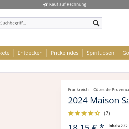
Kauf auf Rechnung
kete
Entdecken
Prickelndes
Spirituosen
Go
Frankreich | Côtes de Provenc
2024 Maison Sa
(
7
)
18,15 € *
Inhalt:
0.75 