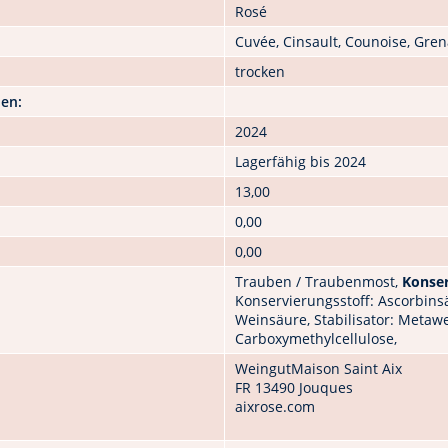
Rosé
Cuvée, Cinsault, Counoise, Gre
trocken
nen:
2024
Lagerfähig bis 2024
13,00
0,00
0,00
Trauben / Traubenmost,
Konser
Konservierungsstoff: Ascorbinsä
Weinsäure, Stabilisator: Metawe
Carboxymethylcellulose,
WeingutMaison Saint Aix
FR 13490 Jouques
aixrose.com