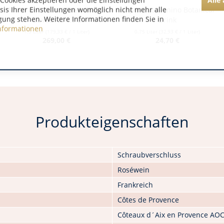
Cookies akzeptieren oder die Einstellungen
asis Ihrer Einstellungen womöglich nicht mehr alle
Muse de Miraval Rosé Grand
L‘Aperitivo Nonino Botanical
gung stehen. Weitere Informationen finden Sie in
Cuvée AC 1,5 L
Drink
nformationen
1.5 Liter
(179,33 € / 1 Liter)
0.75 Liter
(32,93 € / 1 Liter)
269,00 €
24,70 €
Produkteigenschaften
Schraubverschluss
Roséwein
Frankreich
Côtes de Provence
Côteaux d´Aix en Provence AO