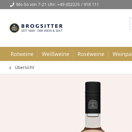
Mo-So von 7-21 Uhr:
+49 (0)2225 / 918 111
Rotweine
Weißweine
Roséweine
Weinpa
Übersicht